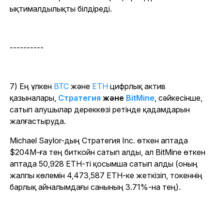
ықтималдылықты білдіреді.
----------
7) Ең үлкен
BTC
және
ETH
цифрлық актив
қазыналары,
Стратегия
және
BitMine
, сәйкесінше,
сатып алушылар дереккөзі ретінде қадамдарын
жалғастыруда.
Michael Saylor-дың Стратегия Inc. өткен аптада
$204M-ға тең биткойн сатып алды, ал BitMine өткен
аптада 50,928 ETH-ті қосымша сатып алды (оның
жалпы көлемін 4,473,587 ETH-ке жеткізіп, токеннің
барлық айналымдағы санының 3.71%-на тең).