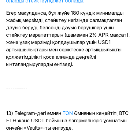
оларды стейктеуі қажет болады.
Егер мақұлданса, бұл жүйе 180 күндік минималды
жабық мерзімді, стейктеу негізінде салмақталған
дауыс беруді, белсенді дауыс берушілер үшін
стейктеу марапаттарын (шамамен 2% APR мақсат),
және ұзақ мерзімді қолдаушылар үшін USD1
артықшылықтары мен серіктеске артықшылықты
қолжетімділікті қоса алғанда деңгейлі
ынталандыруларды енгізеді.
----------
13) Telegram-дегі әмиян
TON
Әмиянын кеңейтіп, BTC,
ETH және USDT бойынша өзгермелі кіріс ұсынатын
ончейн «Vaults»-ты енгізуде.