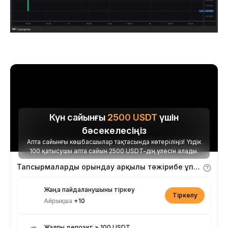
Күн сайынғы
2500
USDT
үшін
бәсекелесіңіз
Апта сайынғы көшбасшылар тақтасында көтеріліңіз! Үздік
100 қатысушы апта сайын 2500 USDT-дің үлесін алады.
Тапсырмаларды орындау арқылы тәжірибе ұпайларын алыңыз
Жаңа пайдаланушыны тіркеу
Тіркелу
Айрықша
+10
Жалпы депозит ≥ 100 USDT