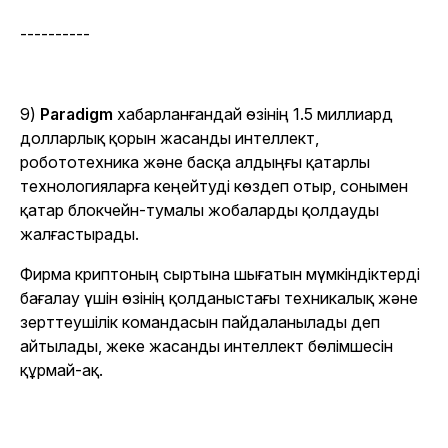
----------
9)
Paradigm
хабарланғандай өзінің 1.5 миллиард
долларлық қорын жасанды интеллект,
робототехника және басқа алдыңғы қатарлы
технологияларға кеңейтуді көздеп отыр, сонымен
қатар блокчейн-тумалы жобаларды қолдауды
жалғастырады.
Фирма криптоның сыртына шығатын мүмкіндіктерді
бағалау үшін өзінің қолданыстағы техникалық және
зерттеушілік командасын пайдаланылады деп
айтылады, жеке жасанды интеллект бөлімшесін
құрмай-ақ.