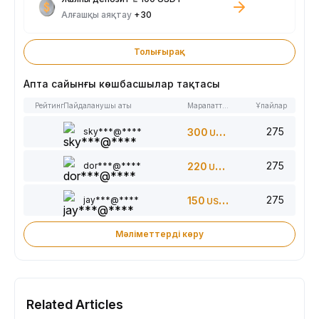
Алғашқы аяқтау
+30
Толығырақ
Апта сайынғы көшбасшылар тақтасы
Рейтинг
Пайдаланушы аты
Марапаттар
Ұпайлар
275
sky***@****
300
USDT
275
dor***@****
220
USDT
275
jay***@****
150
USDT
Мәліметтерді көру
Related Articles