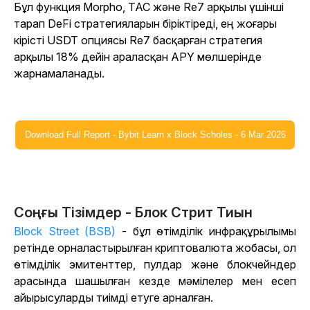
Бұл функция Morpho, TAC және Re7 арқылы үшінші
тарап DeFi стратегияларын біріктіреді, ең жоғары
кірісті USDT опциясы Re7 басқарған стратегия
арқылы 18% дейін араласқан APY мөлшерінде
жарнамаланады.
Download Full Report - Bybit Learn x Block Scholes - 6 Mar 2026
Соңғы Тізімдер - Блок Стрит Тиын
Block Street (BSB)
- бұл өтімділік инфрақұрылымы
ретінде орналастырылған криптовалюта жобасы, ол
өтімділік эмитенттер, пулдар және блокчейндер
арасында шашылған кезде мәмілелер мен есеп
айырысуларды тиімді етуге арналған.