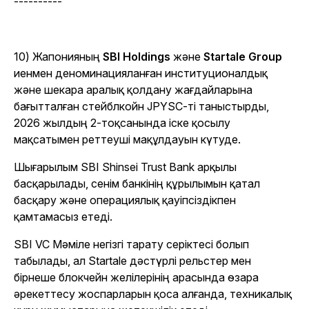
----------
10) Жапонияның
SBI Holdings
және
Startale Group
иенмен деноминацияланған институционалдық
және шекара аралық қолдану жағдайларына
бағытталған стейблкойн JPYSC-ті таныстырды,
2026 жылдың 2-тоқсанында іске қосылу
мақсатымен реттеуші мақұлдауын күтуде.
Шығарылым SBI Shinsei Trust Bank арқылы
басқарылады, сенім банкінің құрылымын қатал
басқару және операциялық қауіпсіздікпен
қамтамасыз етеді.
SBI VC Мәміле негізгі тарату серіктесі болып
табылады, ал Startale дәстүрлі рельстер мен
бірнеше блокчейн желілерінің арасында өзара
әрекеттесу жоспарларын қоса алғанда, техникалық