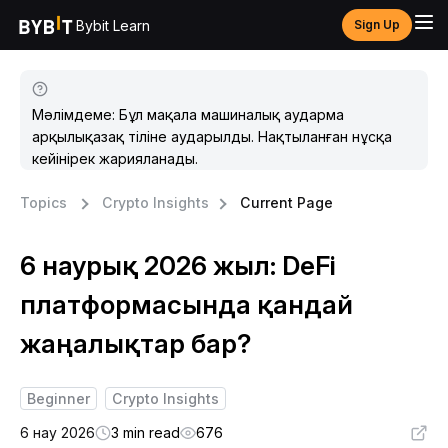
Bybit Learn
Sign Up
Мәлімдеме: Бұл мақала машиналық аударма
арқылықазақ тіліне аударылды. Нақтыланған нұсқа
кейінірек жарияланады.
Topics
Crypto Insights
Current Page
6 наурық 2026 жыл: DeFi
платформасында қандай
жаңалықтар бар?
Beginner
Crypto Insights
6 нау 2026
3 min read
676