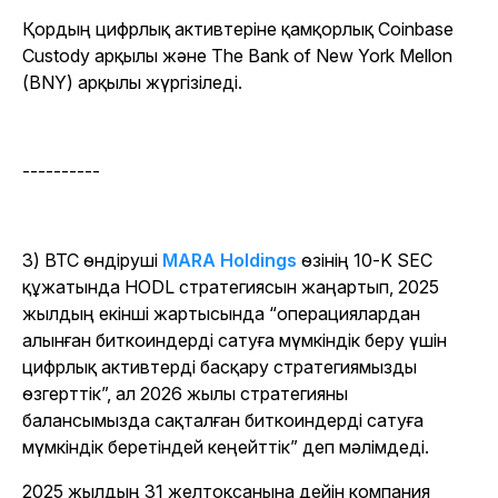
Қордың цифрлық активтеріне қамқорлық Coinbase
Custody арқылы және The Bank of New York Mellon
(BNY) арқылы жүргізіледі.
----------
3) BTC өндіруші
MARA Holdings
өзінің 10-K SEC
құжатында HODL стратегиясын жаңартып, 2025
жылдың екінші жартысында “операциялардан
алынған биткоиндерді сатуға мүмкіндік беру үшін
цифрлық активтерді басқару стратегиямызды
өзгерттік”, ал 2026 жылы стратегияны
балансымызда сақталған биткоиндерді сатуға
мүмкіндік беретіндей кеңейттік” деп мәлімдеді.
2025 жылдың 31 желтоқсанына дейін компания