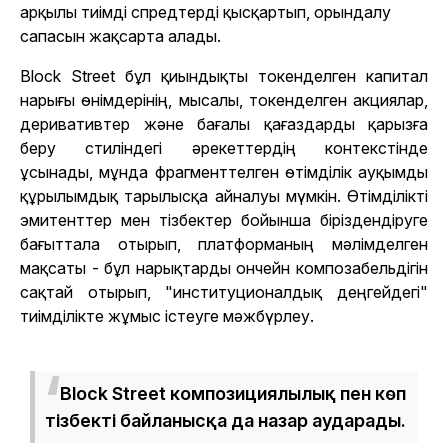
арқылы тиімді спредтерді қысқартып, орындалу
сапасын жақсарта алады.
Block Street бұл қиындықты токенделген капитал
нарығы өнімдерінің, мысалы, токенделген акциялар,
деривативтер және бағалы қағаздарды қарызға
беру стиліндегі әрекеттердің контекстінде
ұсынады, мұнда фрагменттелген өтімділік ауқымды
құрылымдық тарылысқа айналуы мүмкін. Өтімділікті
эмитенттер мен тізбектер бойынша біріздендіруге
бағыттала отырып, платформаның мәлімделген
мақсаты - бұл нарықтарды ончейн композабельдігін
сақтай отырып, "институционалдық деңгейдегі"
тиімділікте жұмыс істеуге мәжбүрлеу.
Block Street композициялылық пен көп
тізбекті байланысқа да назар аударады.