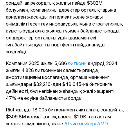
сондай-ақ рекордтық жалпы пайда $302M
болуымен, компанияны деректер орталықтарына
арналған жасанды интеллект және жоғары
өнімділікті есептеу инфрақұрылымына стратегиялық
ауыстыруды алға жылжытуымен байланыстырады,
ол деректер орталығы үшін шамамен екі
гигабайттық қуатты портфелін пайдалануды
көздейді.
Компания 2025 жылы 5,686
биткоин
өндірді, 2024
жылғы 4,828 биткоинмен салыстырғанда,
амортизацияны қоспағанда, орташа майннинг
шығындары $32,216-дан $49,645-ке биткоинге
дейін өсті, бұл негізінен жаһандық желі хэшрейті
47%-ға өсуіне байланысты болды.
Riot жылды 18,005 биткоинмен аяқталған, сондай-ақ
$309.8M қолма-қол ақшамен, $1.9B-тан астам
жалпы өтімділікпен, және
AI чип мейкері AMD