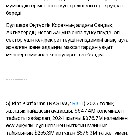
мүмкіндіктерімен шектеулі ерекшеліктерге рұқсат
береді.
Бұл шара Оңтүстік Кореяның алдағы Сандық
Активтердің Негізгі Заңына енгізілуі күтілуде, ол
сектор үшін кеңірек реттеуші негіздемені анықтауға
арналған және алдыңғы мақсаттардан уақыт
мөлшерлемесінен кешігулерге тап болды.
----------
5)
Riot Platforms
(NASDAQ:
RIOT
) 2025 толық
жылдық пайдасын аударды, $647.4M көлеміндегі
табысты хабарлап, 2024 жылғы $376.7M көлемінен
өсу арқылы, бұл негізінен Биткоин Майнниг
табысының $255.3M артудан $576.3M-ға жетуімен,