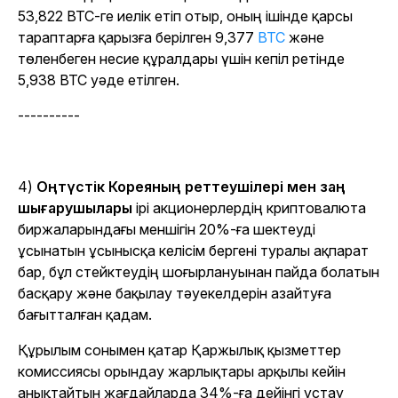
53,822 BTC-ге иелік етіп отыр, оның ішінде қарсы
тараптарға қарызға берілген 9,377
BTC
және
төленбеген несие құралдары үшін кепіл ретінде
5,938 BTC уәде етілген.
----------
4)
Оңтүстік Кореяның реттеушілері мен заң
шығарушылары
ірі акционерлердің криптовалюта
биржаларындағы меншігін 20%-ға шектеуді
ұсынатын ұсынысқа келісім бергені туралы ақпарат
бар, бұл стейктеудің шоғырлануынан пайда болатын
басқару және бақылау тәуекелдерін азайтуға
бағытталған қадам.
Құрылым сонымен қатар Қаржылық қызметтер
комиссиясы орындау жарлықтары арқылы кейін
анықтайтын жағдайларда 34%-ға дейінгі ұстау