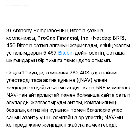
----------
8) Anthony Pompliano-ның Bitcoin қазына
компаниясы,
ProCap Financial, Inc.
(Nasdaq: BRR),
450 Bitcoin сатып алғанын жариялады, өзінің жалпы
ұсталымдарын 5,457
Bitcoin
дейін өсетіп, орташа
шығындарын бір тиынға төмендете отырып.
Соңғы 10 күнде, компания 782,408 қарапайым
үлестерді таза актив құнына ((NAV) үлкен
жеңілдікпен қайта сатып алды, және BRR мәмілелері
NAV-тан айтарлықтай төмен болғанша қайта сатып
алуларды жалғастыруды айтты, компанияның
базалық активінің құнынан төмен бағаларға үлес
санын азайту үшін, осылайша әр үлестің NAV-ын
көтереді және жеңілдікті жабуға көмектеседі.