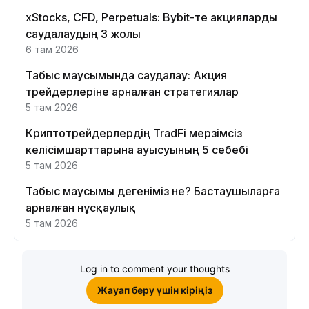
xStocks, CFD, Perpetuals: Bybit-те акцияларды
саудалаудың 3 жолы
6 там 2026
Табыс маусымында саудалау: Акция
трейдерлеріне арналған стратегиялар
5 там 2026
Криптотрейдерлердің TradFi мерзімсіз
келісімшарттарына ауысуының 5 себебі
5 там 2026
Табыс маусымы дегеніміз не? Бастаушыларға
арналған нұсқаулық
5 там 2026
Log in to comment your thoughts
Жауап беру үшін кіріңіз