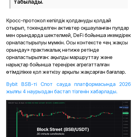
табылады.
Кросс-протокол кепілдік қолдануды қолдай
отырып, токенделген активтер оқшауланған пулдар
мен орындарда шектелмей, DeFi бойынша икемдірек
орналастырылуы мүмкін. Осы контексте «ең жақсы
орындау» практикалық нәтиже ретінде
орналастырылған: ақылды маршруттау және
нарықтар бойынша тереңірек агрегатталған
өтімділікке қол жеткізу арқылы жақсарған бағалар.
Bybit BSB-ті Спот сауда платформасында 2026
жылғы 4 наурыздан бастап тізгенін хабарлады.