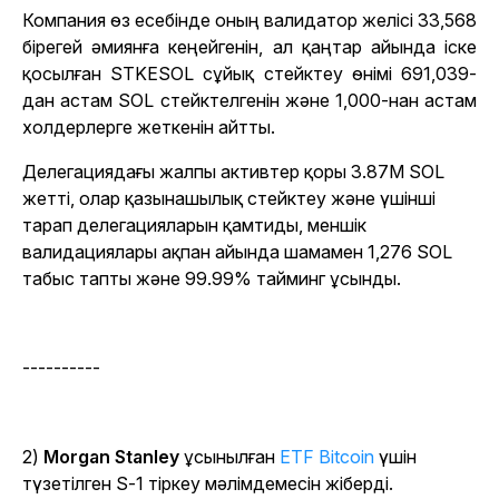
Компания өз есебінде оның валидатор желісі 33,568
бірегей әмиянға кеңейгенін, ал қаңтар айында іске
қосылған STKESOL сұйық стейктеу өнімі 691,039-
дан астам SOL стейктелгенін және 1,000-нан астам
холдерлерге жеткенін айтты.
Делегациядағы жалпы активтер қоры 3.87M SOL
жетті, олар қазынашылық стейктеу және үшінші
тарап делегацияларын қамтиды, меншік
валидациялары ақпан айында шамамен 1,276 SOL
табыс тапты және 99.99% тайминг ұсынды.
----------
2)
Morgan Stanley
ұсынылған
ETF Bitcoin
үшін
түзетілген S-1 тіркеу мәлімдемесін жіберді.