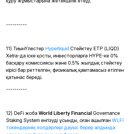
құру жұмыстарына жетекшілік етеді.
----------
11) ТиынҮлестер
Hyperliquid
Стейктеу ETP (LIQD)
Xetra-да іске қосты, инвесторларға HYPE-ке 0%
басқару комиссиясы және 0.5% жылдық стейктеу
кірісі бар реттелген, физикалық қамтамасыз етілген
қатынас береді.
----------
12) DeFi жоба
World Liberty Financial
Governance
Staking System енгізуді ұсынды, оған ашылған
WLFI
токендерінің холдерлері дауыс берер алдында