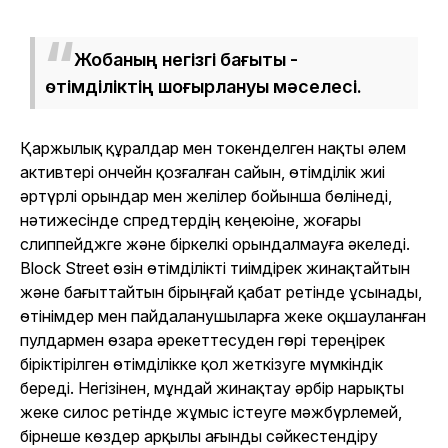
Жобаның негізгі бағыты -
өтімділіктің шоғырлануы мәселесі.
Қаржылық құралдар мен токенделген нақты әлем
активтері ончейн қозғалған сайын, өтімділік жиі
әртүрлі орындар мен желілер бойынша бөлінеді,
нәтижесінде спредтердің кеңеюіне, жоғары
слиппейджге және біркелкі орындалмауға әкеледі.
Block Street өзін өтімділікті тиімдірек жинақтайтын
және бағыттайтын бірыңғай қабат ретінде ұсынады,
өтінімдер мен пайдаланушыларға жеке оқшауланған
пулдармен өзара әрекеттесуден гөрі тереңірек
біріктірілген өтімділікке қол жеткізуге мүмкіндік
береді. Негізінен, мұндай жинақтау әрбір нарықты
жеке силос ретінде жұмыс істеуге мәжбүрлемей,
бірнеше көздер арқылы ағынды сәйкестендіру