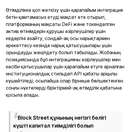
Өтімділікке қол жеткізу үшін қарапайым интеграция
бетін қамтамасыз етуді мақсат ете отырып,
платформаның мақсаты DeFi және токенделген
актив өтінімдерін құрушы әзірлеушілер үшін
кедергіні азайту, сондай-ақ осы нарықтармен
әрекеттесу кезінде нарық қатысушылары үшін
орындауды жеңілдету болып табылады. Жобаның
позициясында бұл интеграцияны әзірлеушілер мен
кәсіби қатысушылар үшін қарапайым етуге арналған
институционалдық стильдегі API қабаты арқылы
күшейтіледі, осылайша олар бірнеше бөлшектенген
соңғы нүктелерді біріктірмей-ақ өтімділік қабатына
қосыла алады.
Block Street құнының негізгі бөлігі
күшті капитал тиімділігі болып