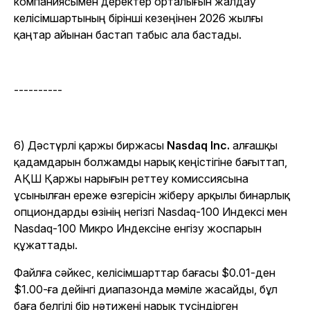
компаниясымен деректер орталығын жалдау
келісімшартының бірінші кезеңінен 2026 жылғы
қаңтар айынан бастап табыс ала бастады.
----------
6) Дәстүрлі қаржы биржасы
Nasdaq Inc.
алғашқы
қадамдарын болжамды нарық кеңістігіне бағыттап,
АҚШ Қаржы нарығын реттеу комиссиясына
ұсынылған ереже өзгерісін жіберу арқылы бинарлық
опциондарды өзінің негізгі Nasdaq-100 Индексі мен
Nasdaq-100 Микро Индексіне енгізу жоспарын
құжаттады.
Файлға сәйкес, келісімшарттар бағасы $0.01-ден
$1.00-ға дейінгі диапазонда мәміле жасайды, бұл
баға белгілі бір нәтижені нарық түсіндірген