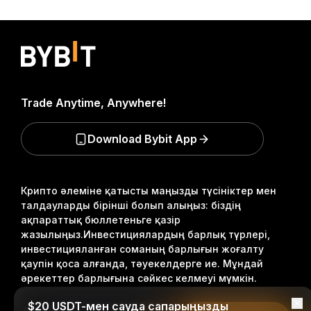
Trade Anytime, Anywhere!
Download Bybit App
Крипто әлеміне қатысты маңызды түсініктер мен
талдауларды бірінші болып алыңыз: біздің
ақпараттық бюллетеньге қазір
жазылыңыз.
Инвестициялардың барлық түрлері,
инвестицияланған соманың барлығын жоғалту
қаупін қоса алғанда, тәуекелдерге ие. Мұндай
әрекеттер барлығына сәйкес келмеуі мүмкін.
$20 USDT-мен сауда сапарыңызды