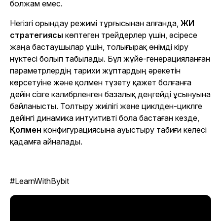
болжам емес.
Негізгі орындау режимі тұрғысынан алғанда,
ЖИ
стратегиясы
көптеген трейдерлер үшін, әсіресе
жаңа бастаушылар үшін, толығырақ өнімді кіру
нүктесі болып табылады. Бұл жүйе-генерацияланған
параметрлердің тарихи жұптардың әрекетін
көрсетуіне және қолмен түзету қажет болғанға
дейін сізге калибрленген базалық деңгейді ұсынуына
байланысты. Толтыру жиілігі және циклден-циклге
дейінгі динамика интуитивті бола бастаған кезде,
Қолмен
конфигурациясына ауыстыру табиғи келесі
қадамға айналады.
#LearnWithBybit