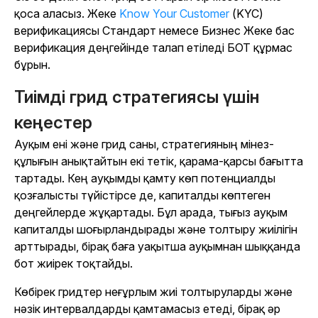
қоса аласыз. Жеке
Know Your Customer
(KYC)
верификациясы Стандарт немесе Бизнес Жеке бас
верификация деңгейінде талап етіледі БОТ құрмас
бұрын.
Тиімді грид стратегиясы үшін
кеңестер
Ауқым ені және грид саны, стратегияның мінез-
құлығын анықтайтын екі тетік, қарама-қарсы бағытта
тартады. Кең ауқымды қамту көп потенциалды
қозғалысты түйістірсе де, капиталды көптеген
деңгейлерде жұқартады. Бұл арада, тығыз ауқым
капиталды шоғырландырады және толтыру жиілігін
арттырады, бірақ баға уақытша ауқымнан шыққанда
бот жиірек тоқтайды.
Көбірек гридтер неғұрлым жиі толтыруларды және
нәзік интервалдарды қамтамасыз етеді, бірақ әр