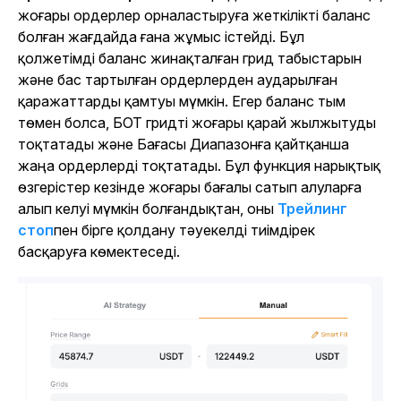
жоғары ордерлер орналастыруға жеткілікті баланс
болған жағдайда ғана жұмыс істейді. Бұл
қолжетімді баланс жинақталған грид табыстарын
және бас тартылған ордерлерден аударылған
қаражаттарды қамтуы мүмкін. Егер баланс тым
төмен болса, БОТ гридті жоғары қарай жылжытуды
тоқтатады және Бағасы Диапазонға қайтқанша
жаңа ордерлерді тоқтатады. Бұл функция нарықтық
өзгерістер кезінде жоғары бағалы сатып алуларға
алып келуі мүмкін болғандықтан, оны
Трейлинг
стоп
пен бірге қолдану тәуекелді тиімдірек
басқаруға көмектеседі.