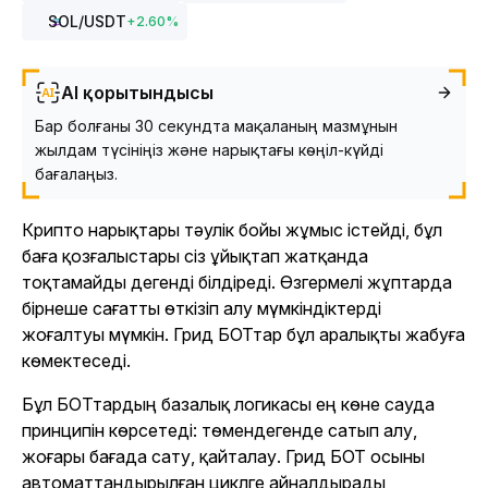
SOL
/USDT
+
2.60
%
AI қорытындысы
Бар болғаны 30 секундта мақаланың мазмұнын
жылдам түсініңіз және нарықтағы көңіл-күйді
бағалаңыз.
Крипто нарықтары тәулік бойы жұмыс істейді, бұл
баға қозғалыстары сіз ұйықтап жатқанда
тоқтамайды дегенді білдіреді. Өзгермелі жұптарда
бірнеше сағатты өткізіп алу мүмкіндіктерді
жоғалтуы мүмкін. Грид БОТтар бұл аралықты жабуға
көмектеседі.
Бұл БOТтардың базалық логикасы ең көне сауда
принципін көрсетеді: төмендегенде сатып алу,
жоғары бағада сату, қайталау. Грид БОТ осыны
автоматтандырылған циклге айналдырады,