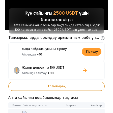
Күн сайынғы
2500
USDT
үшін
бәсекелесіңіз
Апта сайынғы көшбасшылар тақтасында көтеріліңіз! Үздік
100 қатысушы апта сайын 2500 USDT-дің үлесін алады.
Тапсырмаларды орындау арқылы тәжірибе ұпайларын алыңыз
Жаңа пайдаланушыны тіркеу
Тіркелу
Айрықша
+10
Жалпы депозит ≥ 100 USDT
Алғашқы аяқтау
+30
Толығырақ
Апта сайынғы көшбасшылар тақтасы
Рейтинг
Пайдаланушы аты
Марапаттар
Ұпайлар