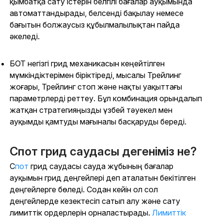
қымбатқа сату істерін белгілі бағалар ауқымында
автоматтандырады, белсенді бақылау немесе
бағытын болжаусыз құбылмалылықтан пайда
әкеледі.
БОТ негізгі грид механикасын кеңейтілген
мүмкіндіктерімен біріктіреді, мысалы Трейлинг
жоғары, Трейлинг стоп және нақты уақыттағы
параметрлерді реттеу. Бұл комбинация орындалып
жатқан стратегияңызды үзбей тәуекел мен
ауқымды қамтуды мағыналы басқаруды береді.
Спот грид саудасы дегеніміз не?
Спот
грид саудасы сауда жұбының бағалар
ауқымын грид деңгейлері деп аталатын бекітілген
деңгейлерге бөледі. Содан кейін ол сол
деңгейлерде кезектесіп сатып алу және сату
лимиттік ордерлерін орналастырады.
Лимиттік