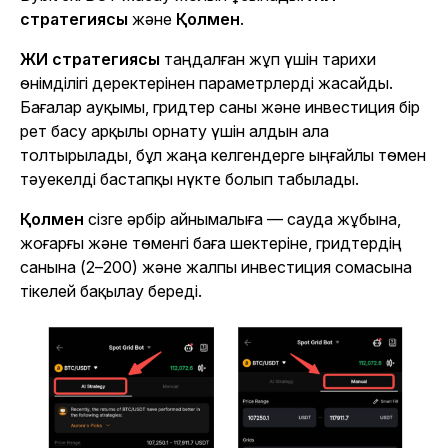
стратегиясы
және
Қолмен
.
ЖИ стратегиясы
таңдалған жұп үшін тарихи
өнімділігі деректерінен параметрлерді жасайды.
Бағалар ауқымы, гридтер саны және инвестиция бір
рет басу арқылы орнату үшін алдын ала
толтырылады, бұл жаңа келгендерге ыңғайлы төмен
тәуекелді бастапқы нүкте болып табылады.
Қолмен
сізге әрбір айнымалыға — сауда жұбына,
жоғарғы және төменгі баға шектеріне, гридтердің
санына (2–200) және жалпы инвестиция сомасына
тікелей бақылау береді.