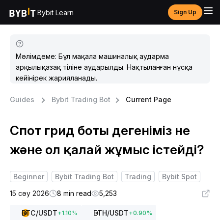
Bybit Learn
Sign Up
Мәлімдеме: Бұл мақала машиналық аударма
арқылықазақ тіліне аударылды. Нақтыланған нұсқа
кейінірек жарияланады.
Guides
Bybit Trading Bot
Current Page
Спот грид боты дегеніміз не
және ол қалай жұмыс істейді?
Beginner
Bybit Trading Bot
Trading
Bybit Spot
15 сәу 2026
8 min read
5,253
BTC
/USDT
ETH
/USDT
+
1.10
%
+
0.90
%