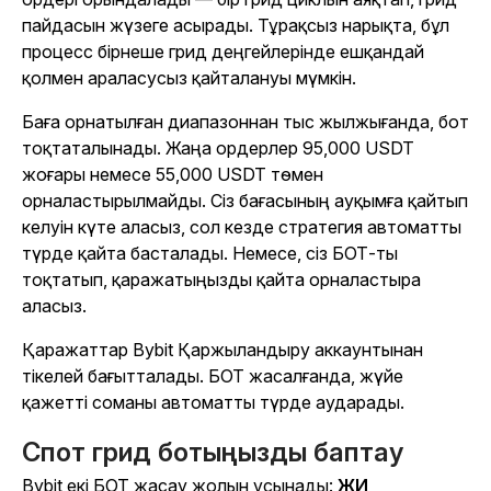
пайдасын жүзеге асырады. Тұрақсыз нарықта, бұл
процесс бірнеше грид деңгейлерінде ешқандай
қолмен араласусыз қайталануы мүмкін.
Баға орнатылған диапазоннан тыс жылжығанда, бот
тоқтаталынады. Жаңа ордерлер 95,000 USDT
жоғары немесе 55,000 USDT төмен
орналастырылмайды. Сіз бағасының ауқымға қайтып
келуін күте аласыз, сол кезде стратегия автоматты
түрде қайта басталады. Немесе, сіз БОТ-ты
тоқтатып, қаражатыңызды қайта орналастыра
аласыз.
Қаражаттар Bybit Қаржыландыру аккаунтынан
тікелей бағытталады
. БОТ жасалғанда, жүйе
қажетті соманы автоматты түрде аударады.
Спот грид ботыңызды баптау
Bybit екі БОТ жасау жолын ұсынады:
ЖИ