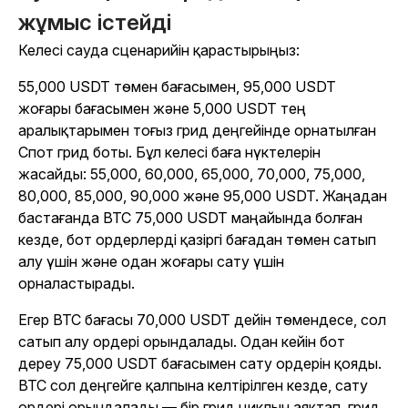
жұмыс істейді
Келесі сауда сценарийін қарастырыңыз:
55,000 USDT төмен бағасымен, 95,000 USDT
жоғары бағасымен және 5,000 USDT тең
аралықтарымен тоғыз грид деңгейінде орнатылған
Спот грид боты. Бұл келесі баға нүктелерін
жасайды: 55,000, 60,000, 65,000, 70,000, 75,000,
80,000, 85,000, 90,000 және 95,000 USDT. Жаңадан
бастағанда BTC 75,000 USDT маңайында болған
кезде, бот ордерлерді қазіргі бағадан төмен сатып
алу үшін және одан жоғары сату үшін
орналастырады.
Егер BTC бағасы 70,000 USDT дейін төмендесе, сол
сатып алу ордері орындалады. Одан кейін бот
дереу 75,000 USDT бағасымен сату ордерін қояды.
BTC сол деңгейге қалпына келтірілген кезде, сату
ордері орындалады — бір грид циклын аяқтап, грид