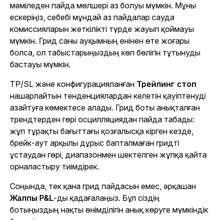
мәміледен пайда мөлшері аз болуы мүмкін. Мұны
ескеріңіз, себебі мұндай аз пайдалар сауда
комиссияларын жеткілікті түрде жауып қоймауы
мүмкін. Грид саны ауқымның енінен өте жоғары
болса, ол табыстарыңыздың көп бөлігін тұтынуды
бастауы мүмкін.
TP/SL және конфигурацияланған
Трейлинг стоп
нашарлайтын тенденциялардан келетін қауіптенуді
азайтуға көмектесе алады. Грид боты анықталған
трендтерден гөрі осцилляциядан пайда табады:
жұп тұрақты бағыттағы қозғалысқа кірген кезде,
брейк-аут арқылы дұрыс бапталмаған гридті
ұстаудан гөрі, диапазонмен шектелген жұпқа қайта
орналастыру тиімдірек.
Соңында, тек қана грид пайдасын емес, әрқашан
Жалпы P&L
-ды қадағалаңыз. Бұл сіздің
ботыңыздың нақты өнімділігін анық көруге мүмкіндік