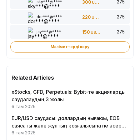
275
sky***@****
300
USDT
275
dor***@****
220
USDT
275
jay***@****
150
USDT
Мәліметтерді көру
Related Articles
xStocks, CFD, Perpetuals: Bybit-те акцияларды
саудалаудың 3 жолы
6 там 2026
EUR/USD саудасы: доллардың нығаюы, ЕОБ
саясаты және жұптың қозғалысына не әсер
етеді
6 там 2026