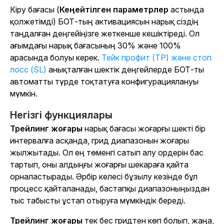
Кіру бағасы (
Кеңейтілген параметрлер
астында
қолжетімді) БОТ-тың активациясын нарық сіздің
таңдалған деңгейіңізге жеткенше кешіктіреді. Ол
ағымдағы нарық бағасының 30% және 100%
арасында болуы керек.
Тейк профит (TP) және стоп
лосс (SL)
анықталған шектік деңгейлерде БОТ-ты
автоматты түрде тоқтатуға конфигурациялануы
мүмкін.
Негізгі функциялары
Трейлинг жоғары
нарық бағасы жоғарғы шекті бір
интервалға асқанда, грид диапазонын жоғары
жылжытады. Ол ең төменгі сатып алу ордерін бас
тартып, оны алдыңғы жоғарғы шекараға қайта
орналастырады. Әрбір келесі бұзылу кезінде бұл
процесс қайталанады, бастапқы диапазоныңыздан
тыс табысты ұстап отыруға мүмкіндік береді.
Трейлинг жоғары
тек бес гридтен көп болып, жаңа,