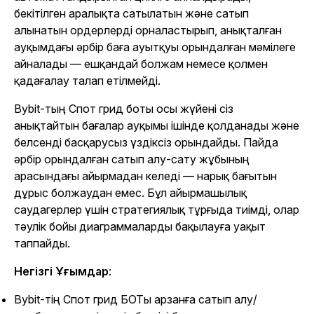
бекітілген аралықта сатылатын және сатып
алынатын ордерлерді орналастырып, анықталған
ауқымдағы әрбір баға ауытқуы орындалған мәмілеге
айналады — ешқандай болжам немесе қолмен
қадағалау талап етілмейді.
Bybit-тың Спот грид боты осы жүйені сіз
анықтайтын бағалар ауқымы ішінде қолданады және
белсенді басқарусыз үздіксіз орындайды. Пайда
әрбір орындалған сатып алу-сату жұбының
арасындағы айырмадан келеді — нарық бағытын
дұрыс болжаудан емес. Бұл айырмашылық
саудагерлер үшін стратегиялық тұрғыда тиімді, олар
тәулік бойы диаграммаларды бақылауға уақыт
таппайды.
Негізгі Ұғымдар
:
Bybit-тің Спот грид БОТы арзанға сатып алу/