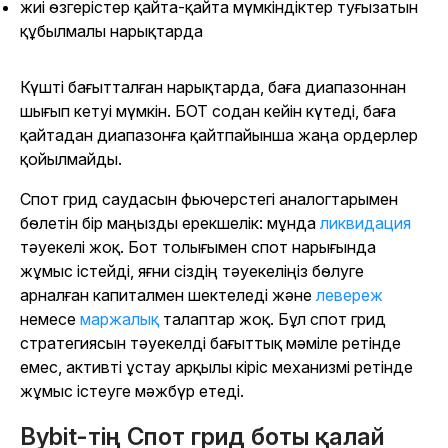
жиі өзгерістер қайта-қайта мүмкіндіктер туғызатын
құбылмалы нарықтарда
Күшті бағытталған нарықтарда, баға диапазоннан
шығып кетуі мүмкін. БОТ содан кейін күтеді, баға
қайтадан диапазонға қайтпайынша жаңа ордерлер
қойылмайды.
Спот грид саудасын фьючерстегі аналогтарымен
бөлетін бір маңызды ерекшелік: мұнда
ликвидация
тәуекелі жоқ. Бот толығымен спот нарығында
жұмыс істейді, яғни сіздің тәуекеліңіз бөлуге
арналған капиталмен шектеледі және
левереж
немесе
маржалық
талаптар жоқ. Бұл спот грид
стратегиясын тәуекелді бағыттық мәміле ретінде
емес, активті ұстау арқылы кіріс механизмі ретінде
жұмыс істеуге мәжбүр етеді.
Bybit-тің Спот грид боты қалай