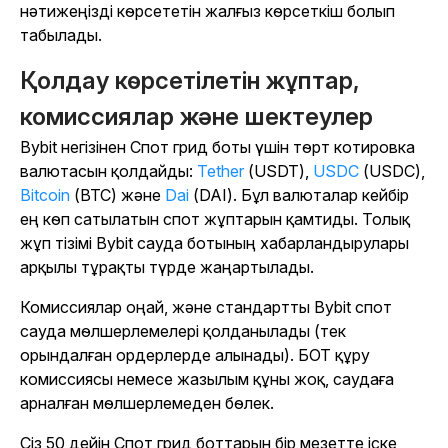
нәтижеңізді көрсететін жалғыз көрсеткіш болып
табылады.
Қолдау көрсетілетін жұптар,
комиссиялар және шектеулер
Bybit негізінен Спот грид боты үшін төрт котировка
валютасын қолдайды:
Tether
(USDT),
USDC
(USDC),
Bitcoin
(BTC) және
Dai
(DAI).
Бұл валюталар кейбір
ең көп сатылатын спот жұптарын қамтиды.
Толық
жұп тізімі Bybit сауда ботының хабарландырулары
арқылы тұрақты түрде жаңартылады.
Комиссиялар оңай, және стандартты Bybit спот
сауда мөлшерлемелері қолданылады (тек
орындалған ордерлерде алынады). БОТ құру
комиссиясы немесе жазылым құны жоқ, саудаға
арналған мөлшерлемеден бөлек.
Сіз 50 дейін Спот грид боттарын бір мезетте іске