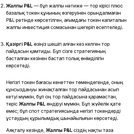
Жалпы P&L
— бұл жалпы нәтиже — тор кірісі плюс
базалық токен құнының өзгеруінен орындалмаған
P&L ретінде көрсетілген, ағымдағы токен капиталын
жалпы инвестиция сомасынан шегеріп есептеледі.
Қазіргі P&L
өзіңіз шешіп алған кез келген тор
пайдасын қамтиды. Бұл сізге стратегияның
басталған кезінен бастап толық өнімділігін
көрсетеді.
Негізгі токен бағасы кенеттен төмендегенде, оның
құнсыздануы жинақталған тор пайдасынан асып
кетуі мүмкін, бұл оң тор пайдасына қарамастан,
теріс
Жалпы P&L
өндіруі мүмкін. Бұл жүйелік қате
емес; бұл спот стратегиясында негізгі токендерді
ұстаудың құрылымдық шынайылығын көрсетеді.
Аяқталу кезінде,
Жалпы P&L
сіздің нақты таза