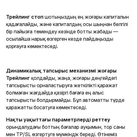
Трейлинг стоп
шотыңыздың ең жоғары капиталын
қадағалайды, және капиталдың осы шыңнан белгілі
бір пайызға төмендеу кезінде ботты жабады —
осылайша нарық өзгерген кезде пайдаңызды
қорғауға көмектеседі.
Динамикалық тапсырыс механизмі
жоғары
Трейлинг
қолдайды, жаңа, жоғары деңгейдегі
тапсырысты орналастыруға жеткілікті қаражат
болмаған жағдайда қазіргі бағаға ең алыс
тапсырысты болдырмайды. Бұл автоматты түрде
қаражатты босатуға көмектеседі.
Нақты уақыттағы параметрлерді реттеу
орындалудағы боттың бағалар ауқымын, тор саны
мен TP/SL өзгертуге мүмкіндік береді. Өтінеміз