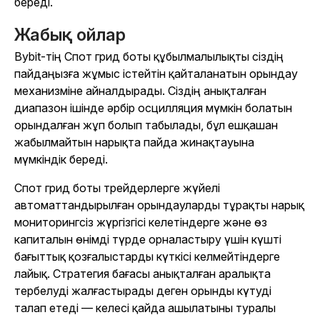
береді.
Жабық ойлар
Bybit-тің Спот грид боты құбылмалылықты сіздің
пайдаңызға жұмыс істейтін қайталанатын орындау
механизміне айналдырады. Сіздің анықталған
диапазон ішінде әрбір осцилляция мүмкін болатын
орындалған жұп болып табылады, бұл ешқашан
жабылмайтын нарықта пайда жинақтауына
мүмкіндік береді.
Спот грид боты трейдерлерге жүйелі
автоматтандырылған орындауларды тұрақты нарық
мониторингсіз жүргізгісі келетіндерге және өз
капиталын өнімді түрде орналастыру үшін күшті
бағыттық қозғалыстарды күткісі келмейтіндерге
лайық. Стратегия бағасы анықталған аралықта
тербелуді жалғастырады деген орынды күтуді
талап етеді — келесі қайда ашылатыны туралы