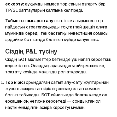
ескерту
: ауқымды немесе тор санын өзгерту бар
TP/SL баптауларын қалпына келтіреді.
Табысты шығарып алу
сізге іске асырылған тор
пайдасын стратегияңызды тоқтатпай шешіп алуға
мүмкіндік береді, тек бастапқы инвестиция сомасы
әрдайым бот ішінде бөлінген күйде қалуы тиіс.
Сіздің P&L түсіну
Сіздің БОТ мәліметтер бетіңізде үш негізгі көрсеткіш
көрсетілген. Олардың арасындағы айырмашылық
тоқтату кезінде маңызды рөл атқарады.
Тор кірісі
орындалған сатып алу-сату жұптарынан
жүзеге асырылған кірістің жинақталған сомасы
болып табылады. БОТ айналымда болған кезде ол
әрқашан оң нәтиже көрсетеді — сондықтан ол
нақты өнімділігін асыра көрсетуі мүмкін.