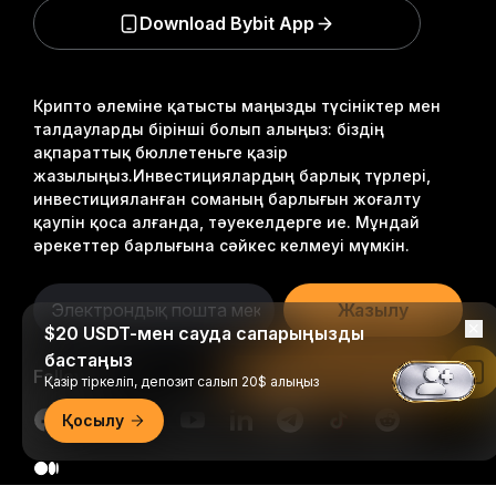
Download Bybit App
Крипто әлеміне қатысты маңызды түсініктер мен
талдауларды бірінші болып алыңыз: біздің
ақпараттық бюллетеньге қазір
жазылыңыз.
Инвестициялардың барлық түрлері,
инвестицияланған соманың барлығын жоғалту
қаупін қоса алғанда, тәуекелдерге ие. Мұндай
әрекеттер барлығына сәйкес келмеуі мүмкін.
Жазылу
$20 USDT-мен сауда сапарыңызды
бастаңыз
Follow Us
Bybit қолданбасында оқу
Қазір тіркеліп, депозит салып 20$ алыңыз
Қосылу