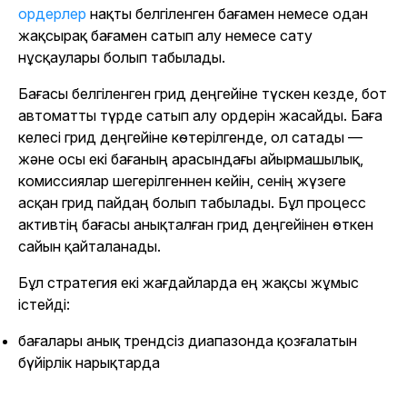
ордерлер
нақты белгіленген бағамен немесе одан
жақсырақ бағамен сатып алу немесе сату
нұсқаулары болып табылады.
Бағасы белгіленген грид деңгейіне түскен кезде, бот
автоматты түрде сатып алу ордерін жасайды. Баға
келесі грид деңгейіне көтерілгенде, ол сатады —
және осы екі бағаның арасындағы айырмашылық,
комиссиялар шегерілгеннен кейін, сенің жүзеге
асқан грид пайдаң болып табылады. Бұл процесс
активтің бағасы анықталған грид деңгейінен өткен
сайын қайталанады.
Бұл стратегия екі жағдайларда ең жақсы жұмыс
істейді:
бағалары анық трендсіз диапазонда қозғалатын
бүйірлік нарықтарда