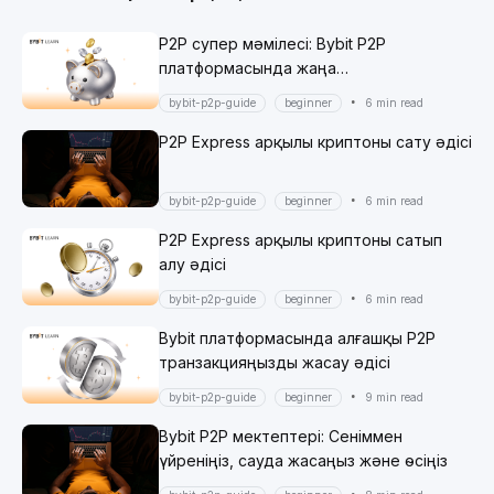
P2P супер мәмілесі: Bybit P2P
платформасында жаңа
пайдаланушыларға арналған
•
bybit-p2p-guide
beginner
6 min read
эксклюзивті жеңілдіктер
P2P Express арқылы криптоны сату әдісі
•
bybit-p2p-guide
beginner
6 min read
P2P Express арқылы криптоны сатып
алу әдісі
•
bybit-p2p-guide
beginner
6 min read
Bybit платформасында алғашқы P2P
транзакцияңызды жасау әдісі
•
bybit-p2p-guide
beginner
9 min read
Bybit P2P мектептері: Сеніммен
үйреніңіз, сауда жасаңыз және өсіңіз