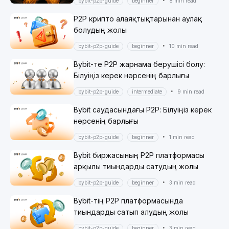
•
bybit-p2p-guide
beginner
8 min read
P2P крипто алаяқтықтарынан аулақ
болудың жолы
•
bybit-p2p-guide
beginner
10 min read
Bybit-те P2P жарнама берушісі болу:
Білуіңіз керек нәрсенің барлығы
•
bybit-p2p-guide
intermediate
9 min read
Bybit саудасындағы P2P: Білуіңіз керек
нәрсенің барлығы
•
bybit-p2p-guide
beginner
1 min read
Bybit биржасының P2P платформасы
арқылы тиындарды сатудың жолы
•
bybit-p2p-guide
beginner
3 min read
Bybit-тің P2P платформасында
тиындарды сатып алудың жолы
•
bybit-p2p-guide
beginner
3 min read