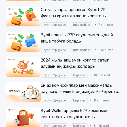
Сатушыларға арналған Bybit P2P:
Фиатты криптоға және криптоны
фиатқа ыңғайлы конвертациялаудың
•
bybit-p2p-guide
intermediate
7 min read
кілті
Bybit арқылы P2P саудасымен қалай
ақша табуға болады
•
bybit-p2p-guide
intermediate
8 min read
2024 жылы ақшамен крипто сатып
алудың ең жақсы жолдары
•
bybit-p2p-guide
beginner
10 min read
Ең аз комиссиялар мен максималды
қауіпсіздік үшін 5 ең жақсы P2P крипто
биржалары
•
bybit-p2p-guide
beginner
11 min read
Bybit Wallet арқылы P2P көмегімен
крипто сатып алудың жолы
•
bybit-p2p-guide
beginner
8 min read