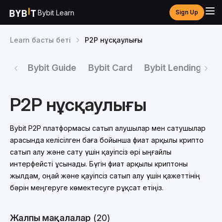
Bybit Learn
Sign Up
Learn басты беті
P2P нұсқаулығы
Bybit Guide
Bybit Card
Bybit Lending
By
P2P нұсқаулығы
Bybit P2P платформасы сатып алушылар мен сатушылар
арасында келісілген баға бойынша фиат арқылы крипто
сатып алу және сату үшін қауіпсіз әрі ыңғайлы
интерфейсті ұсынады. Бүгін фиат арқылы криптоны
жылдам, оңай және қауіпсіз сатып алу үшін қажеттінің
бәрін меңгеруге көмектесуге рұқсат етіңіз.
Жалпы мақалалар
(20)