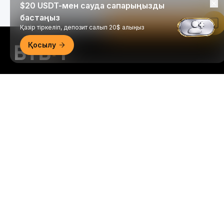
$20 USDT-мен сауда сапарыңызды
бастаңыз
Bybit қолданбасында оқу
Қазір тіркеліп, депозит салып 20$ алыңыз
Қосылу
Trade Anytime, Anywhere!
Download Bybit App
Крипто әлеміне қатысты маңызды түсініктер мен
талдауларды бірінші болып алыңыз: біздің
ақпараттық бюллетеньге қазір
жазылыңыз.
Инвестициялардың барлық түрлері,
инвестицияланған соманың барлығын жоғалту
қаупін қоса алғанда, тәуекелдерге ие. Мұндай
әрекеттер барлығына сәйкес келмеуі мүмкін.