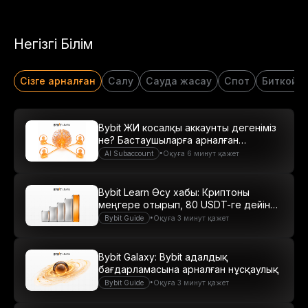
Негізгі Білім
Сізге арналған
Салу
Сауда жасау
Спот
Биткойн
Bybit ЖИ косалқы аккаунты дегеніміз
не? Бастаушыларға арналған
нұсқаулық
•
AI Subaccount
Оқуға 6 минут қажет
Bybit Learn Өсу хабы: Криптоны
меңгере отырып, 80 USDT-ге дейін
табыс табыңыз
•
Bybit Guide
Оқуға 3 минут қажет
Bybit Galaxy: Bybit адалдық
бағдарламасына арналған нұсқаулық
•
Bybit Guide
Оқуға 3 минут қажет