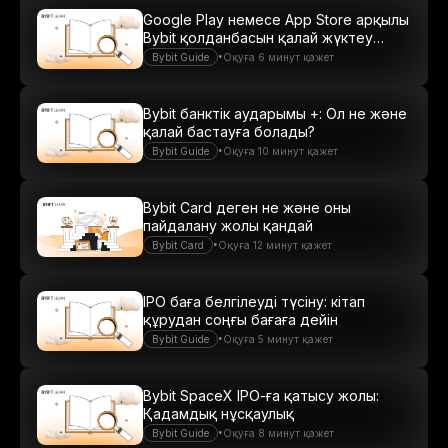
Google Play немесе App Store арқылы
Bybit қолданбасын қалай жүктеу
керек
•
Bybit Guide
Оқуға 6 минут қажет
Bybit банктік аударымы +: Ол не және
қалай бастауға болады?
•
Bybit Guide
Оқуға 10 минут қажет
Bybit Card деген не және оны
пайдалану жолы қандай
•
Bybit Card
Оқуға 12 минут қажет
IPO баға белгілеуді түсіну: кітап
құрудан соңғы бағаға дейін
•
Bybit Guide
Оқуға 5 минут қажет
Bybit SpaceX IPO-ға қатысу жолы:
Қадамдық нұсқаулық
•
Bybit Guide
Оқуға 8 минут қажет