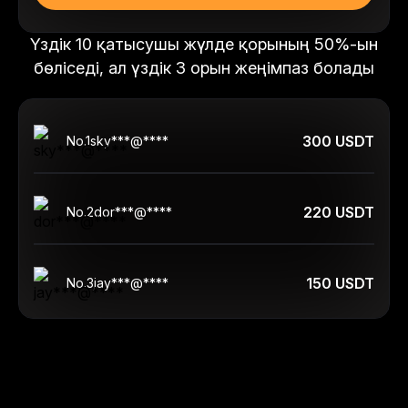
Үздік 10 қатысушы жүлде қорының 50%-ын
бөліседі, ал үздік 3 орын жеңімпаз болады
300 USDT
No.
1
sky***@****
220 USDT
No.
2
dor***@****
150 USDT
No.
3
jay***@****