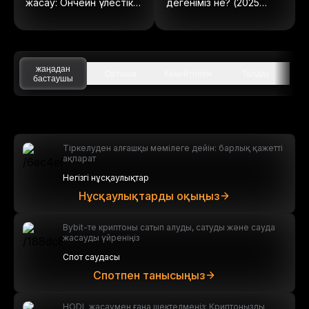
жасау: Ончейн үлестік
дегеніміз не? (2025
құралдарға толық
жылы жаңартылған)
нұсқаулық
жаңадан
Орташа
Кеңейтілген
Талдау
бастаушы
Тіркелуден алғашқы мәмілеге дейін: барлық қажетті
ақпарат
Негізгі нұсқаулықтар
Нұсқаулықтарды оқыңыз
Bybit-те криптоны сатып алуды, сатуды және сауда
жасауды үйреніңіз
Спот саудасы
Спотпен танысыңыз
HODL жасаумен ғана шектелмеңіз: Криптоңызды