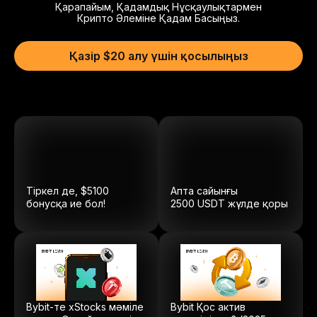
Қарапайым, Қадамдық Нұсқаулықтармен
Крипто Әлеміне Қадам Басыңыз.
Қазір $20 алу үшін қосылыңыз
Тіркел де, $5100
Апта сайынғы
бонусқа ие бол!
2500
USDT
жүлде қоры
Bybit-те xStocks мәміле
Bybit Қос актив