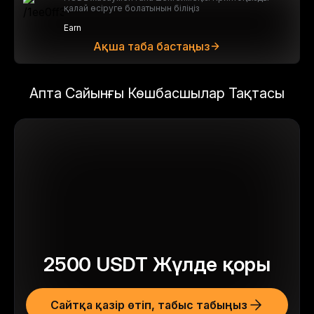
қалай өсіруге болатынын біліңіз
Earn
Ақша таба бастаңыз
Апта Сайынғы Көшбасшылар Тақтасы
2500
USDT
Жүлде қоры
Сайтқа қазір өтіп, табыс табыңыз