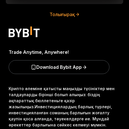
Толығырақ
Trade Anytime, Anywhere!
Download Bybit App
Крипто әлеміне қатысты маңызды түсініктер мен
талдауларды бірінші болып алыңыз: біздің
ақпараттық бюллетеньге қазір
жазылыңыз.
Инвестициялардың барлық түрлері,
инвестицияланған соманың барлығын жоғалту
қаупін қоса алғанда, тәуекелдерге ие. Мұндай
әрекеттер барлығына сәйкес келмеуі мүмкін.