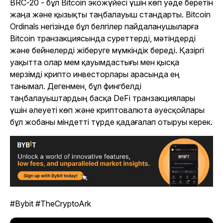
BRC-20 - бұл Bitcoin экожүйесі үшін көп уәде беретін
жаңа және қызықты таңбалауыш стандарты. Bitcoin
Ordinals негізінде бұл белгілер пайдаланушыларға
Bitcoin транзакциясында суреттерді, мәтіндерді
және бейнелерді жіберуге мүмкіндік береді. Қазіргі
уақытта олар мем қауымдастығы мен қысқа
мерзімді крипто инвесторлары арасында ең
танымал. Дегенмен, бұл фингбелді
таңбалауыштардың басқа DeFi транзакциялары
үшін әлеуеті көп және криптовалюта әуесқойлары
бұл жобаны міндетті түрде қадағалап отыруы керек.
#Bybit #TheCryptoArk