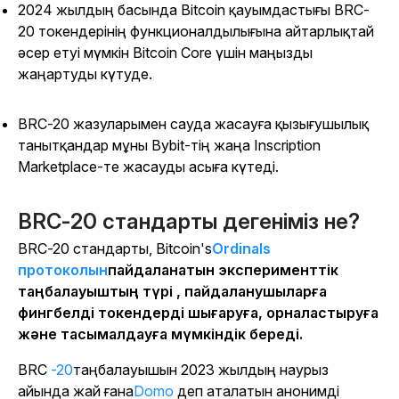
2024 жылдың басында Bitcoin қауымдастығы BRC-
20 токендерінің функционалдылығына айтарлықтай
әсер етуі мүмкін Bitcoin Core үшін маңызды
жаңартуды күтуде.
BRC-20 жазуларымен сауда жасауға қызығушылық
танытқандар мұны Bybit-тің жаңа Inscription
Marketplace-те жасауды асыға күтеді.
BRC-20 стандарты дегеніміз не?
BRC-20 стандарты, Bitcoin's
Ordinals
протоколын
пайдаланатын эксперименттік
таңбалауыштың түрі , пайдаланушыларға
фингбелді токендерді шығаруға, орналастыруға
және тасымалдауға мүмкіндік береді.
BRC
-20
таңбалауышын 2023 жылдың наурыз
айында жай ғана
Domo
деп аталатын анонимді