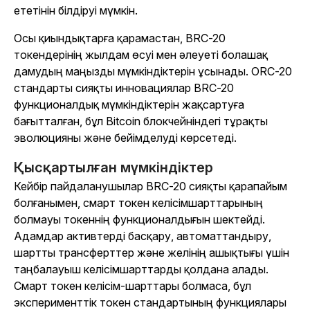
ететінін білдіруі мүмкін.
Осы қиындықтарға қарамастан, BRC-20
токендерінің жылдам өсуі мен әлеуеті болашақ
дамудың маңызды мүмкіндіктерін ұсынады. ORC-20
стандарты сияқты инновациялар BRC-20
функционалдық мүмкіндіктерін жақсартуға
бағытталған, бұл Bitcoin блокчейніндегі тұрақты
эволюцияны және бейімделуді көрсетеді.
Қысқартылған мүмкіндіктер
Кейбір пайдаланушылар BRC-20 сияқты қарапайым
болғанымен, смарт токен келісімшарттарының
болмауы токеннің функционалдығын шектейді.
Адамдар активтерді басқару, автоматтандыру,
шартты трансферттер және желінің ашықтығы үшін
таңбалауыш келісімшарттарды қолдана алады.
Смарт токен келісім-шарттары болмаса, бұл
эксперименттік токен стандартының функциялары