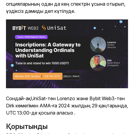
опцияларының одан да кең спектрін ұсына отырып,
үздіксіз дамиды деп күтілуде.
Сондай-ақ
UniSat-тен Lorenzo және Bybit Web3-тен
Dirk көмегімен AMA-ға 2024 жылдың 29 қаңтарында,
UTC 13:00-де қосыла аласыз
.
Қорытынды