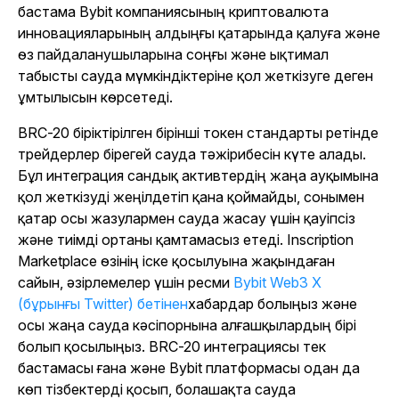
бастама Bybit компаниясының криптовалюта
инновацияларының алдыңғы қатарында қалуға және
өз пайдаланушыларына соңғы және ықтимал
табысты сауда мүмкіндіктеріне қол жеткізуге деген
ұмтылысын көрсетеді.
BRC-20 біріктірілген бірінші токен стандарты ретінде
трейдерлер бірегей сауда тәжірибесін күте алады.
Бұл интеграция сандық активтердің жаңа ауқымына
қол жеткізуді жеңілдетіп қана қоймайды, сонымен
қатар осы жазулармен сауда жасау үшін қауіпсіз
және тиімді ортаны қамтамасыз етеді. Inscription
Marketplace өзінің іске қосылуына жақындаған
сайын, әзірлемелер үшін ресми
Bybit Web3 X
(бұрынғы Twitter) бетінен
хабардар болыңыз
және
осы жаңа сауда кәсіпорнына алғашқылардың бірі
болып қосылыңыз. BRC-20 интеграциясы тек
бастамасы ғана және Bybit платформасы одан да
көп тізбектерді қосып, болашақта сауда