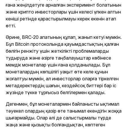
ғана жеңілдетуге арналған эксперимент болатынын
және крипто инвесторлары үшін келесі үлкен алтын
кеніші ретінде қарастырылмауы керек екенін атап
өтті.
Әрине, BRC-20 апатының құлап, жанып кетуі мүмкін.
Бұл Bitcoin протоколында қауымдастықтың қалған
бөлігін ренжіту үшін жеткілікті проблемаларды
тудыруда және әзірге таңбалауыштар көбінесе
мемдік монеталар үшін ғана қолданылады. Бұл
монеталардың көпшілігі уақыт өте келе құнын
жоғалтуы мүмкін, ал инвесторлар оларға тіркелген
метадеректердің шағын, кездейсоқ биттері бар іс
жүзінде түкке тұрғысыз белгілермен қалады.
Дегенмен, бұл монеталармен байланысты ықтимал
тәуекел олардың қазір өте танымал екендігін жоққа
шығармайды. Олар әлі де салыстырмалы түрде
жаңа және қызықты болғандықтан, көптеген