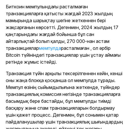
Биткоин мемпулындағы расталмаған
транзакцияларға қатысты жағдай 2023 жылдың
мамырында шарықтау шегіне жеткеннен бері
жақсарғанын көрсетті. Дегенмен, 2024 жылдың 17
қаңтарындағы жағдай бойынша бұл сан
айтарлықтай болып қалды, 270 000-нан астам
транзакциялар
мемпулда
расталмаған , ол әрбір
Bitcoin түйініндегі транзакциялар үшін ұстау аймағы
ретінде жұмыс істейді.
Транзакция түйін арқылы тексерілгеннен кейін, кенші
оны жаңа блокқа қосқанша ол мемпулда тұрады.
Мемпул өзінің сыйымдылығына жеткенде, түйіндер
транзакциялық комиссия негізінде транзакцияларға
басымдық бере бастайды, бұл мемпулды тиімді
басқару және спам транзакцияларын болдырмау
үшін қажет процесс. Дегенмен, бұл сонымен қатар
пайдаланушылар үшін транзакциялық шығындардың
жоғарылауына әкеледі, өйткені тек жоғары