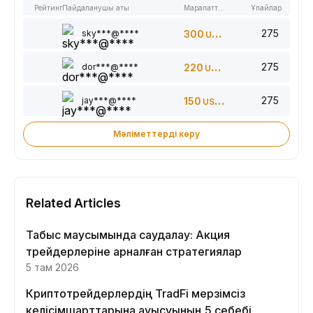
Рейтинг
Пайдаланушы аты
Марапаттар
Ұпайлар
275
sky***@****
300
USDT
275
dor***@****
220
USDT
275
jay***@****
150
USDT
Мәліметтерді көру
Related Articles
Табыс маусымында саудалау: Акция
трейдерлеріне арналған стратегиялар
5 там 2026
Криптотрейдерлердің TradFi мерзімсіз
келісімшарттарына ауысуының 5 себебі