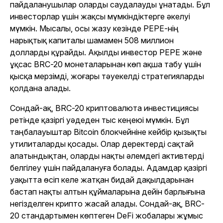
пайдаланушылар оларды саудалауды ұнатады. Бұл
инвесторлар үшін жақсы мүмкіндіктерге әкелуі
мүмкін. Мысалы, осы жазу кезінде PEPE-нің
нарықтық капиталы шамамен 508 миллион
долларды құрайды. Ақылды инвестор PEPE және
ұқсас BRC-20 монеталарынан көп ақша табу үшін
қысқа мерзімді, жоғары тәуекелді стратегияларды
қолдана алады.
Сондай-ақ, BRC-20 криптовалюта инвестициясы
ретінде қазіргі уәдеден тыс кеңеюі мүмкін. Бұл
таңбалауыштар Bitcoin блокчейніне кейбір қызықты
утилиталарды қосады. Олар деректерді сақтай
алатындықтан, оларды нақты әлемдегі активтерді
белгілеу үшін пайдалануға болады. Адамдар қазіргі
уақытта өсіп келе жатқан бидай дақылдарынан
бастап нақты алтын құймаларына дейін барлығына
негізделген крипто жасай алады. Сондай-ақ, BRC-
20 стандартымен көптеген DeFi жобалары жұмыс