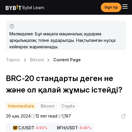
Bybit Learn
Sign Up
Мәлімдеме: Бұл мақала машиналық аударма
арқылықазақ тіліне аударылды. Нақтыланған нұсқа
кейінірек жарияланады.
Topics
Bitcoin
Current Page
BRC-20 стандарты деген не
және ол қалай жұмыс істейді?
Intermediate
Bitcoin
Crypto
26 қаң 2024
12 min read
1,197
BTC
/USDT
ETH
/USDT
-0.50
%
-0.40
%