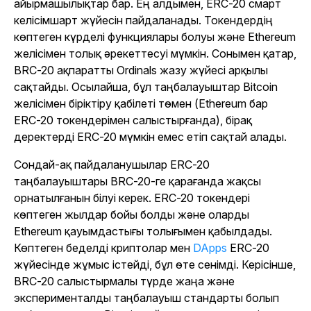
айырмашылықтар бар. Ең алдымен, ERC-20 смарт
келісімшарт жүйесін пайдаланады. Токендердің
көптеген күрделі функциялары болуы және Ethereum
желісімен толық әрекеттесуі мүмкін. Сонымен қатар,
BRC-20 ақпаратты Ordinals жазу жүйесі арқылы
сақтайды. Осылайша, бұл таңбалауыштар Bitcoin
желісімен біріктіру қабілеті төмен (Ethereum бар
ERC-20 токендерімен салыстырғанда), бірақ
деректерді ERC-20 мүмкін емес етіп сақтай алады.
Сондай-ақ пайдаланушылар ERC-20
таңбалауыштары BRC-20-ге қарағанда жақсы
орнатылғанын білуі керек. ERC-20 токендері
көптеген жылдар бойы болды және оларды
Ethereum қауымдастығы толығымен қабылдады.
Көптеген беделді криптолар мен
DApps
ERC-20
жүйесінде жұмыс істейді, бұл өте сенімді. Керісінше,
BRC-20 салыстырмалы түрде жаңа және
эксперименталды таңбалауыш стандарты болып