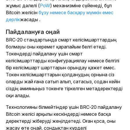
жұмыс дәлелі (
PoW
) механизміне сүйенеді, бұл
Bitcoin желісін
бұзу немесе басқару мүмкін емес
дерлік
жасады .
Пайдалануға оңай
BRC-20 стандартында смарт келісімшарттардың
болмауы оны керемет қарапайым белгі етеді.
Токендерді пайдалану үшін смарт
келісімшарттарды конфигурациялау немесе белгілі
бір келісімшарт шарттарын орындау қажет емес.
Токен келісімшарттарын қолданудың орнына сіз
оларды жай ғана сатып алып, сатасыз, содан кейін
сіздің әмияныңыз токенге тіркелген метадеректерді
оқи алады.
Технологияны білмейтіндер үшін BRC-20 пайдалану
Bitcoin желісі арқылы кескіндерді немесе басқа
деректерді жіберуді жеңілдетеді. Оған қоса, оны
жасау өте оңай, сондықтан күрделі