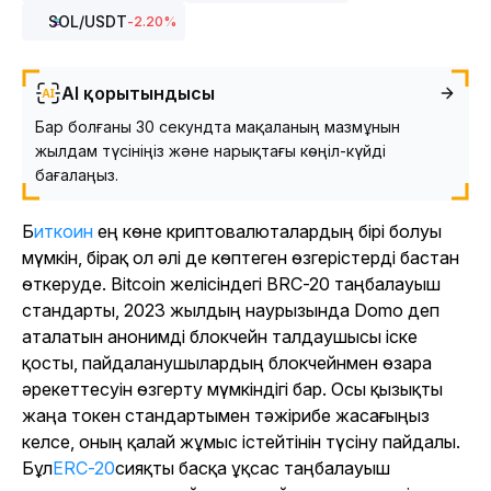
SOL
/USDT
-2.20
%
AI қорытындысы
Бар болғаны 30 секундта мақаланың мазмұнын
жылдам түсініңіз және нарықтағы көңіл-күйді
бағалаңыз.
Биткоин
ең көне криптовалюталардың бірі болуы
мүмкін, бірақ ол әлі де көптеген өзгерістерді бастан
өткеруде. Bitcoin желісіндегі BRC-20 таңбалауыш
стандарты, 2023 жылдың наурызында Domo деп
аталатын анонимді блокчейн талдаушысы іске
қосты, пайдаланушылардың блокчейнмен өзара
әрекеттесуін өзгерту мүмкіндігі бар. Осы қызықты
жаңа токен стандартымен тәжірибе жасағыңыз
келсе, оның қалай жұмыс істейтінін түсіну пайдалы.
Бұл
ERC-20
сияқты басқа ұқсас таңбалауыш