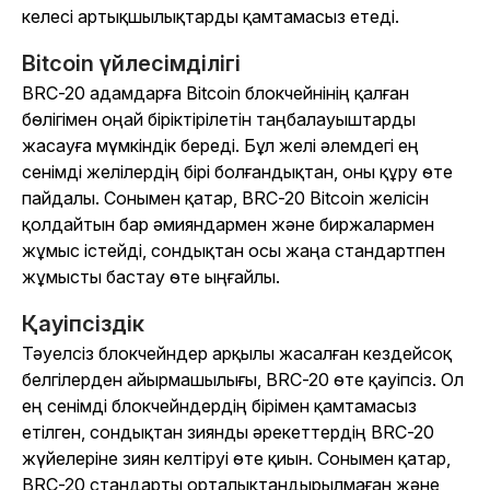
келесі артықшылықтарды қамтамасыз етеді.
Bitcoin үйлесімділігі
BRC-20 адамдарға Bitcoin блокчейнінің қалған
бөлігімен оңай біріктірілетін таңбалауыштарды
жасауға мүмкіндік береді. Бұл желі әлемдегі ең
сенімді желілердің бірі болғандықтан, оны құру өте
пайдалы. Сонымен қатар, BRC-20 Bitcoin желісін
қолдайтын бар әмияндармен және биржалармен
жұмыс істейді, сондықтан осы жаңа стандартпен
жұмысты бастау өте ыңғайлы.
Қауіпсіздік
Тәуелсіз блокчейндер арқылы жасалған кездейсоқ
белгілерден айырмашылығы, BRC-20 өте қауіпсіз. Ол
ең сенімді блокчейндердің бірімен қамтамасыз
етілген, сондықтан зиянды әрекеттердің BRC-20
жүйелеріне зиян келтіруі өте қиын. Сонымен қатар,
BRC-20 стандарты орталықтандырылмаған және