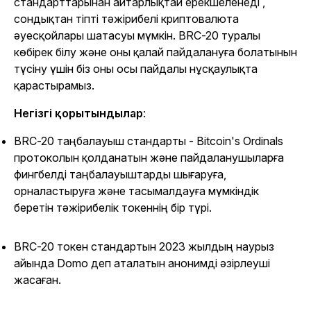
стандарттарынан айтарлықтай ерекшеленеді ,
сондықтан тіпті тәжірибелі криптовалюта
әуесқойлары шатасуы мүмкін. BRC-20 туралы
көбірек білу және оны қалай пайдалануға болатынын
түсіну үшін біз оны осы пайдалы нұсқаулықта
қарастырамыз.
Негізгі қорытындылар
:
BRC-20 таңбалауыш стандарты - Bitcoin's Ordinals
протоколын қолданатын және пайдаланушыларға
фингбелді таңбалауыштарды шығаруға,
орналастыруға және тасымалдауға мүмкіндік
беретін тәжірибелік токеннің бір түрі.
BRC-20 токен стандартын 2023 жылдың наурыз
айында Domo деп аталатын анонимді әзірлеуші
жасаған.