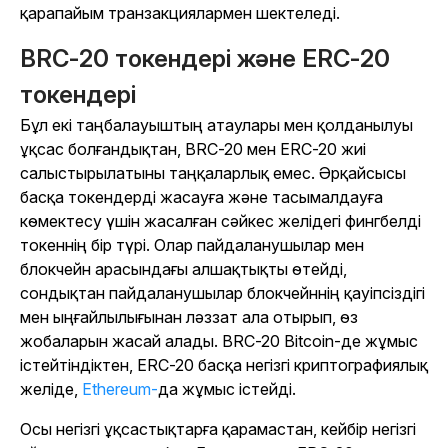
қарапайым транзакциялармен шектеледі.
BRC-20 токендері және ERC-20
токендері
Бұл екі таңбалауыштың атаулары мен қолданылуы
ұқсас болғандықтан, BRC-20 мен ERC-20 жиі
салыстырылатыны таңқаларлық емес. Әрқайсысы
басқа токендерді жасауға және тасымалдауға
көмектесу үшін жасалған сәйкес желідегі фингбелді
токеннің бір түрі. Олар пайдаланушылар мен
блокчейн арасындағы алшақтықты өтейді,
сондықтан пайдаланушылар блокчейннің қауіпсіздігі
мен ыңғайлылығынан ләззат ала отырып, өз
жобаларын жасай алады. BRC-20 Bitcoin-де жұмыс
істейтіндіктен, ERC-20 басқа негізгі криптографиялық
желіде,
Ethereum-
да жұмыс істейді
.
Осы негізгі ұқсастықтарға қарамастан, кейбір негізгі