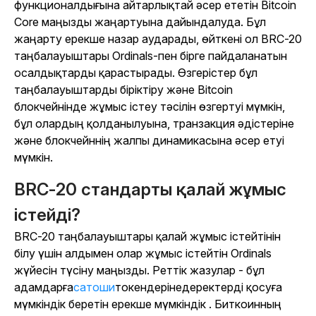
функционалдығына айтарлықтай әсер ететін Bitcoin
Core маңызды жаңартуына дайындалуда. Бұл
жаңарту ерекше назар аударады, өйткені ол BRC-20
таңбалауыштары Ordinals-пен бірге пайдаланатын
осалдықтарды қарастырады. Өзгерістер бұл
таңбалауыштарды біріктіру және Bitcoin
блокчейнінде жұмыс істеу тәсілін өзгертуі мүмкін,
бұл олардың қолданылуына, транзакция әдістеріне
және блокчейннің жалпы динамикасына әсер етуі
мүмкін.
BRC-20 стандарты қалай жұмыс
істейді?
BRC-20 таңбалауыштары қалай жұмыс істейтінін
білу үшін алдымен олар жұмыс істейтін Ordinals
жүйесін түсіну маңызды. Реттік жазулар - бұл
адамдарға
сатоши
токендерінедеректерді қосуға
мүмкіндік беретін ерекше мүмкіндік . Биткоинның