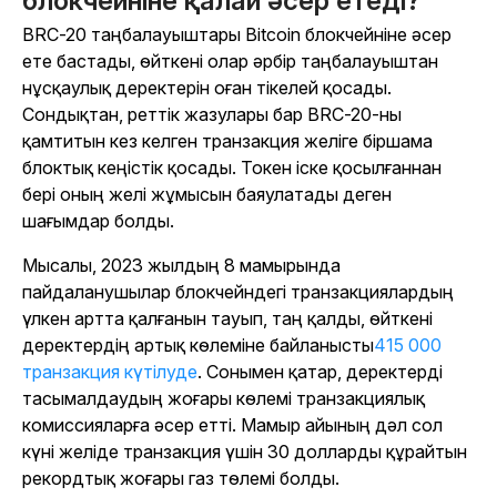
блокчейніне қалай әсер етеді?
BRC-20 таңбалауыштары Bitcoin блокчейніне әсер
ете бастады, өйткені олар әрбір таңбалауыштан
нұсқаулық деректерін оған тікелей қосады.
Сондықтан, реттік жазулары бар BRC-20-ны
қамтитын кез келген транзакция желіге біршама
блоктық кеңістік қосады. Токен іске қосылғаннан
бері оның желі жұмысын баяулатады деген
шағымдар болды.
Мысалы, 2023 жылдың 8 мамырында
пайдаланушылар блокчейндегі транзакциялардың
үлкен артта қалғанын тауып, таң қалды, өйткені
деректердің артық көлеміне байланысты
415 000
транзакция күтілуде
. Сонымен қатар, деректерді
тасымалдаудың жоғары көлемі транзакциялық
комиссияларға әсер етті. Мамыр айының дәл сол
күні желіде транзакция үшін 30 долларды құрайтын
рекордтық жоғары газ төлемі болды.