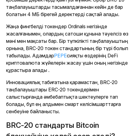
таңбалауыштарды тасымалдағаннан кейін де бар
болатын 4 МБ бірегей деректерді сақтай алады.
Жаңа фингбелді токендер Ordinals негізінде
жасалғанымен, олардың сатоши құнына тәуелсіз өз
мәні мен мақсаты бар. Бір түпкілікті таңбалауыштың
орнына, BRC-20 токен стандартының бір түрі болып
табылады. Адамдар
PEPE
сияқты өздерінің DeFi
криптовалюта жүйелерін жасау үшін оның негізінде
құрастыра алады .
Инновациялық табиғатына қарамастан, BRC-20
таңбалауыштары ERC-20 токендерімен
салыстырғанда әмбебаптықта шектеулерге тап
болады, бұл ең алдымен смарт келісімшарттарға
сенбеуіне байланысты.
BRC-20 стандарты Bitcoin