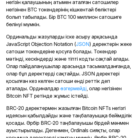
негізін қалаушының атымен аталған сатошилер
негізінен BTC токендерінің кішкентай бөліктері
болып табылады. Бір BTC 100 миллион сатошиге
бөлінуі мүмкін.
Ординальды жазуларды іске асыру арқасында
JavaScript Objection Notation (
JSON
) деректерін жеке
сатоши токендеріне қосуға болады. Токендер
мәтінді, кескіндерді және тіпті кодты сақтай алады.
Олар пайдаланушылар арасында тасымалданғанда,
олар бұл деректерді сақтайды. JSON деректері
қосылған кез келген сатоши енді реттік деп
аталады. Ординалдар
өзгермейді
, олар негізінен
Bitcoin NFT ретінде жұмыс істейді.
BRC-20 деректермен жазылған Bitcoin NFTs негізгі
идеясын қабылдайды және таңбалауышқа бейімділік
қосады. Әрбір BRC-20 таңбалауышы бірдей мәнмен
ауыстырылады. Дегенмен, Ordinals сияқты, олар
қосымша деректерді қамтуы мүмкін. Әрбір BRC-20