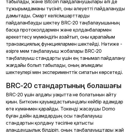
табылады, және Bitcoin пайдаланушылары әлі де
тұжырымдаманы түсініп, оны әлеуетті пайдалануды
дамытады. Смарт келісімшарттарды
пайдаланбауды шектеу BRC-20 таңбалауышының
басқа протоколдармен және қолданбалармен
әрекеттесу мүмкіндігін азайтып, оны қарапайым
транзакциялық функциялармен шектейді. Нәтиже -
әзірге мем таңбалауыш жобалары BRC-20
таңбалауыш стандарты үшін ең танымал пайдалану
жағдайы болып табылады, оның ағымдағы
шектеулері мен эксперименттік сипатын көрсетеді.
BRC-20 стандартының болашағы
BRC-20 үшін алдағы уақытта не болатынын айту
қиын. Биткоин қауымдастығындағы кейбір адамдар
өте күмәнмен қарайды. Токенді жасаушы Domo
бұған дейін адамдардың осы таңбалауыш
стандартын қолдану тәсіліне қатысты
алаңдаушылық білдіріп, оның таңбалауыштары жай