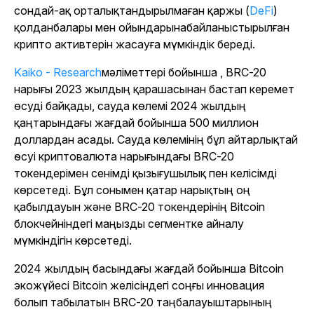
сондай-ақ орталықтандырылмаған қаржы (
DeFi
)
қолданбалары мен ойындарынабайланыстырылған
крипто активтерін жасауға мүмкіндік береді.
Kaiko - Research
мәліметтері бойынша , BRC-20
нарығы 2023 жылдың қарашасынан бастап керемет
өсуді байқады, сауда көлемі 2024 жылдың
қаңтарындағы жағдай бойынша 500 миллион
доллардан асады. Сауда көлемінің бұл айтарлықтай
өсуі криптовалюта нарығындағы BRC-20
токендерімен сенімді қызығушылық пен келісімді
көрсетеді. Бұл сонымен қатар нарықтың оң
қабылдауын және BRC-20 токендерінің Bitcoin
блокчейніндегі маңызды сегментке айналу
мүмкіндігін көрсетеді.
2024 жылдың басындағы жағдай бойынша Bitcoin
экожүйесі Bitcoin желісіндегі соңғы инновация
болып табылатын BRC-20 таңбалауыштарының