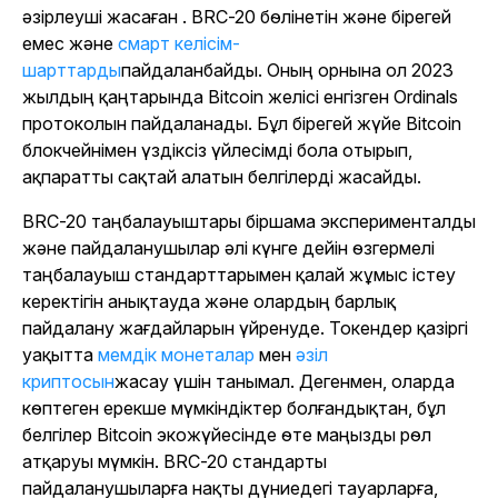
әзірлеуші жасаған . BRC-20 бөлінетін және бірегей
емес және
смарт келісім-
шарттарды
пайдаланбайды
. Оның орнына ол 2023
жылдың қаңтарында Bitcoin желісі енгізген Ordinals
протоколын пайдаланады. Бұл бірегей жүйе Bitcoin
блокчейнімен үздіксіз үйлесімді бола отырып,
ақпаратты сақтай алатын белгілерді жасайды.
BRC-20 таңбалауыштары біршама эксперименталды
және пайдаланушылар әлі күнге дейін өзгермелі
таңбалауыш стандарттарымен қалай жұмыс істеу
керектігін анықтауда және олардың барлық
пайдалану жағдайларын үйренуде. Токендер қазіргі
уақытта
мемдік монеталар
мен
әзіл
криптосын
жасау үшін танымал
. Дегенмен, оларда
көптеген ерекше мүмкіндіктер болғандықтан, бұл
белгілер Bitcoin экожүйесінде өте маңызды рөл
атқаруы мүмкін. BRC-20 стандарты
пайдаланушыларға нақты дүниедегі тауарларға,