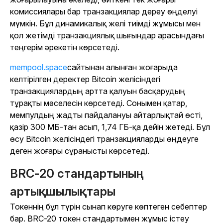
комиссиялары бар транзакциялар дереу өңделуі
мүмкін. Бұл динамикалық желі тиімді жұмысы мен
қол жетімді транзакциялық шығындар арасындағы
теңгерім әрекетін көрсетеді.
mempool.space
сайтынан алынған жоғарыда
келтірілген деректер Bitcoin желісіндегі
транзакциялардың артта қалуын басқарудың
тұрақты мәселесін көрсетеді. Сонымен қатар,
мемпулдың жадты пайдалануы айтарлықтай өсті,
қазір 300 МБ-тан асып, 1,74 ГБ-қа дейін жетеді. Бұл
өсу Bitcoin желісіндегі транзакцияларды өңдеуге
деген жоғары сұранысты көрсетеді.
BRC-20 стандартының
артықшылықтары
Токеннің бұл түрін сынап көруге көптеген себептер
бар. BRC-20 токен стандартымен жұмыс істеу