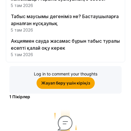
5 там 2026
Табыс маусымы дегеніміз не? Бастаушыларға
арналған нұсқаулық
5 там 2026
Акциямен сауда жасамас бұрын табыс туралы
есепті қалай оқу керек
5 там 2026
Log in to comment your thoughts
Жауап беру үшін кіріңіз
1
Пікірлер