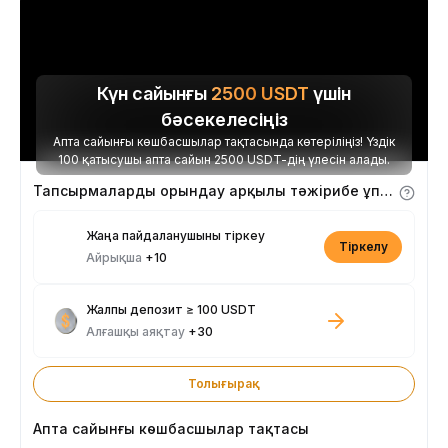
Күн сайынғы
2500
USDT
үшін
бәсекелесіңіз
Апта сайынғы көшбасшылар тақтасында көтеріліңіз! Үздік
100 қатысушы апта сайын 2500 USDT-дің үлесін алады.
Тапсырмаларды орындау арқылы тәжірибе ұпайларын алыңыз
Жаңа пайдаланушыны тіркеу
Тіркелу
Айрықша
+10
Жалпы депозит ≥ 100 USDT
Алғашқы аяқтау
+30
Толығырақ
Апта сайынғы көшбасшылар тақтасы