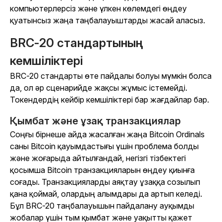
компьютерлерсіз және үлкен көлемдегі өңдеу
қуатынсыз жаңа таңбалауыштарды жасай аласыз.
BRC-20 стандартының
кемшіліктері
BRC-20 стандарты өте пайдалы болуы мүмкін болса
да, ол әр сценарийде жақсы жұмыс істемейді.
Токендердің кейбір кемшіліктері бар жағдайлар бар.
Қымбат және ұзақ транзакциялар
Соңғы бірнеше айда жасалған жаңа Bitcoin Ordinals
саны Bitcoin қауымдастығы үшін проблема болды
және жоғарыда айтылғандай, негізгі тізбектегі
қосымша Bitcoin транзакцияларын өңдеу қиынға
соғады. Транзакцияларды аяқтау ұзаққа созылып
қана қоймай, олардың алымдары да артып келеді.
Бұл BRC-20 таңбалауышын пайдалану ауқымды
жобалар үшін тым қымбат және уақытты қажет