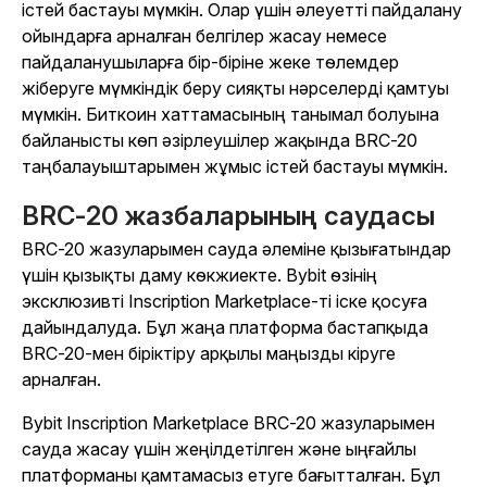
істей бастауы мүмкін. Олар үшін әлеуетті пайдалану
ойындарға арналған белгілер жасау немесе
пайдаланушыларға бір-біріне жеке төлемдер
жіберуге мүмкіндік беру сияқты нәрселерді қамтуы
мүмкін. Биткоин хаттамасының танымал болуына
байланысты көп әзірлеушілер жақында BRC-20
таңбалауыштарымен жұмыс істей бастауы мүмкін.
BRC-20 жазбаларының саудасы
BRC-20 жазуларымен сауда әлеміне қызығатындар
үшін қызықты даму көкжиекте. Bybit өзінің
эксклюзивті Inscription Marketplace-ті іске қосуға
дайындалуда. Бұл жаңа платформа бастапқыда
BRC-20-мен біріктіру арқылы маңызды кіруге
арналған.
Bybit Inscription Marketplace BRC-20 жазуларымен
сауда жасау үшін жеңілдетілген және ыңғайлы
платформаны қамтамасыз етуге бағытталған. Бұл