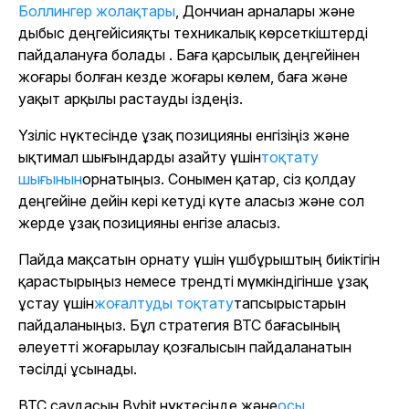
Боллингер жолақтары
, Дончиан арналары және
дыбыс деңгейісияқты техникалық көрсеткіштерді
пайдалануға болады . Баға қарсылық деңгейінен
жоғары болған кезде жоғары көлем, баға және
уақыт арқылы растауды іздеңіз.
Үзіліс нүктесінде ұзақ позицияны енгізіңіз және
ықтимал шығындарды азайту үшін
тоқтату
шығынын
орнатыңыз. Сонымен қатар, сіз қолдау
деңгейіне дейін кері кетуді күте аласыз және сол
жерде ұзақ позицияны енгізе аласыз.
Пайда мақсатын орнату үшін үшбұрыштың биіктігін
қарастырыңыз немесе трендті мүмкіндігінше ұзақ
ұстау үшін
жоғалтуды тоқтату
тапсырыстарын
пайдаланыңыз. Бұл стратегия BTC бағасының
әлеуетті жоғарылау қозғалысын пайдаланатын
тәсілді ұсынады.
BTC саудасын Bybit нүктесінде
және
осы