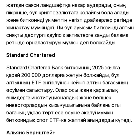
жатқан саяси ландшафтқа назар аударады, оның
пікірінше, бұл криптовалютаға қолайлы бола алады
және биткоинді үкіметтің негізгі драйверлер ретінде
жинақтау мүмкіндігі. Ли бұл ауысым биткоинді алтын
сияқты дәстүрлі қауіпсіз активтерге заңды балама
ретінде орналастыруы мүмкін деп болжайды.
Standard Chartered
Standard Chartered Bank биткоиннің 2025 жылға
қарай 200 000 долларға жетуін болжайды, бұл
алтынның ETF енгізілуінен кейінгі алтын бағасының
өсуімен салыстыру. Олар осы жаңа қаржылық
өнімдерге институционалдық және бөлшек
инвесторлардың қызығушылығына байланысты
бағаның ұқсас төрт есе өсуіне әкелуі мүмкін
биткоиндық спот ETF-ке жаппай ағындарды күтеді.
Альянс Бернштейн