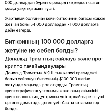
000 доллардан бұрынғы рекордтық көрсеткіштен
қысқа уақытқа асып түсті.
Жартылай болғаннан кейін биткоиннің бағасы жақсы
жеті ай бойы 54 000 доллардан 71 000 долларға
дейін өзгерді.
Биткоинның 100 000 долларға
жетуіне не себеп болды?
Дональд Трамптың сайлауы және про-
крипто тағайындаулары
Дональд Трамптың АҚШ-тың келесі президенті
болып сайлануы биткоиннің $100 000 шегіне
жетуінде маңызды рөл атқарды. Трамптың
криптографиялық ұстанымы және оның әкімшілігі
криптовалюта индустриясы үшін қолайлы реттеуші
ортаны дамытады деген үміт басты катализатор
болды.