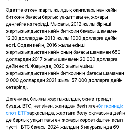
Әдетте өткен жартыжылдық оқиғаларынан кейін
биткоин бағасы барлық уақыттағы ең жоғары
деңгейге көтерілді. Мысалы, 2012 жылы бірінші
жартыжылдықтан кейін биткоин бағасы шамамен
12,20 доллардан 2013 жылы 1000 долларға дейін
өсті. Содан кейін, 2016 жылы екінші
жартыжылдықтан кейін оның бағасы шамамен 650
доллардан 2017 жылы шамамен 20 000 долларға
дейін өсті. Жақында, 2020 жылы үшінші
жартыжылдықтан кейін биткоиннің бағасы шамамен
9 000 доллардан 2021 жылы 57 000 долларға дейін
көтерілді.
Дегенмен, биылғы жартыжылдық оқиға трендті
бұзды. BTC, негізінен, жаңадан бекітілген
биткоиндік
спот ETFs
арқасында, жартыға бөлу оқиғасына дейін
де барлық уақыттағы ең жоғары көрсеткіштен асып
түсті . BTC бағасы 2024 жылдың 5 наурызында 69