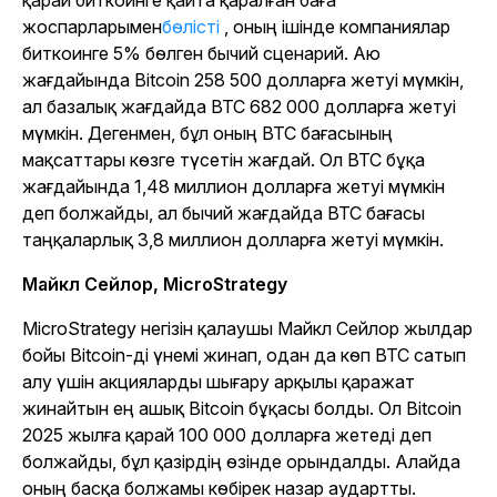
қарай биткоинге қайта қаралған баға
жоспарларымен
бөлісті
, оның ішінде компаниялар
биткоинге 5% бөлген бычий сценарий. Аю
жағдайында Bitcoin 258 500 долларға жетуі мүмкін,
ал базалық жағдайда BTC 682 000 долларға жетуі
мүмкін. Дегенмен, бұл оның BTC бағасының
мақсаттары көзге түсетін жағдай. Ол BTC бұқа
жағдайында 1,48 миллион долларға жетуі мүмкін
деп болжайды, ал бычий жағдайда BTC бағасы
таңқаларлық 3,8 миллион долларға жетуі мүмкін.
Майкл Сейлор, MicroStrategy
MicroStrategy негізін қалаушы Майкл Сейлор жылдар
бойы Bitcoin-ді үнемі жинап, одан да көп BTC сатып
алу үшін акцияларды шығару арқылы қаражат
жинайтын ең ашық Bitcoin бұқасы болды. Ол Bitcoin
2025 жылға қарай 100 000 долларға жетеді деп
болжайды, бұл қазірдің өзінде орындалды. Алайда
оның басқа болжамы көбірек назар аудартты.