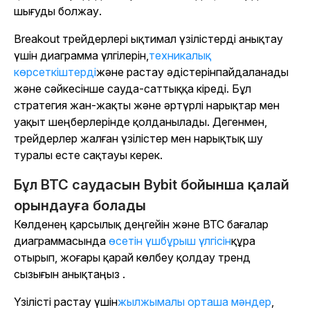
шығуды болжау.
Breakout трейдерлері ықтимал үзілістерді анықтау
үшін диаграмма үлгілерін,
техникалық
көрсеткіштерді
және растау әдістерін
пайдаланады
және сәйкесінше сауда-саттыққа кіреді. Бұл
стратегия жан-жақты және әртүрлі нарықтар мен
уақыт шеңберлерінде қолданылады. Дегенмен,
трейдерлер жалған үзілістер мен нарықтық шу
туралы есте сақтауы керек.
Бұл BTC саудасын Bybit бойынша қалай
орындауға болады
Көлденең қарсылық деңгейін және BTC бағалар
диаграммасында
өсетін үшбұрыш үлгісін
құра
отырып, жоғары қарай көлбеу қолдау тренд
сызығын анықтаңыз
.
Үзілісті растау үшін
жылжымалы орташа мәндер
,