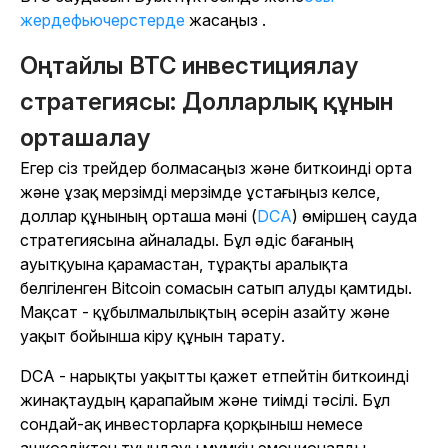
жерде
фьючерстерде
жасаңыз .
Оңтайлы BTC инвестициялау
стратегиясы: Долларлық құнын
орташалау
Егер сіз трейдер болмасаңыз және биткоинді орта
және ұзақ мерзімді мерзімде ұстағыңыз келсе,
доллар құнының орташа мәні (
DCA
) өміршең сауда
стратегиясына айналады. Бұл әдіс бағаның
ауытқуына қарамастан, тұрақты аралықта
белгіленген Bitcoin сомасын сатып алуды қамтиды.
Мақсат - құбылмалылықтың әсерін азайту және
уақыт бойынша кіру құнын тарату.
DCA - нарықты уақытты қажет етпейтін биткоинді
жинақтаудың қарапайым және тиімді тәсілі. Бұл
сондай-ақ инвесторларға қорқыныш немесе