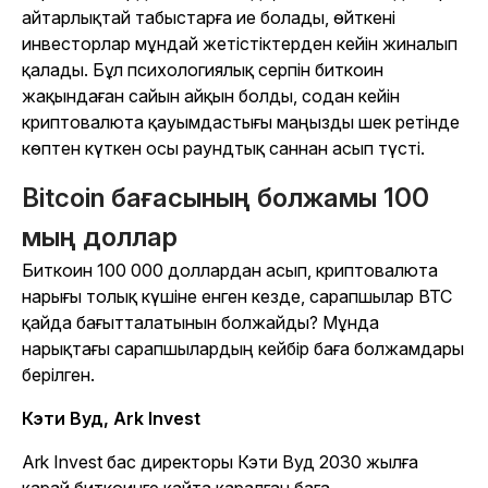
айтарлықтай табыстарға ие болады, өйткені
инвесторлар мұндай жетістіктерден кейін жиналып
қалады. Бұл психологиялық серпін биткоин
жақындаған сайын айқын болды, содан кейін
криптовалюта қауымдастығы маңызды шек ретінде
көптен күткен осы раундтық саннан асып түсті.
Bitcoin бағасының болжамы 100
мың доллар
Биткоин 100 000 доллардан асып, криптовалюта
нарығы толық күшіне енген кезде, сарапшылар BTC
қайда бағытталатынын болжайды? Мұнда
нарықтағы сарапшылардың кейбір баға болжамдары
берілген.
Кэти Вуд, Ark Invest
Ark Invest бас директоры Кэти Вуд
2030 жылға