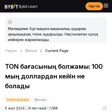
Bybit Learn
Sign Up
Мәлімдеме: Бұл мақала машиналық аударма
арқылықазақ тіліне аударылды. Нақтыланған нұсқа
кейінірек жарияланады.
Topics
Bitcoin
Current Page
TON бағасының болжамы: 100
мың доллардан кейін не
болады
Intermediate
Bitcoin
5 жел 2024
9 min read
1,168