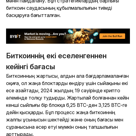
мәнін пайдалану. Бұл стратегиялардың барлығы
биткоин саудасының құбылмалылығын тиімді
басқаруға бағытталған.
Биткоиннің екі еселенгеннен
кейінгі бағасы
Биткоинның жартысы, алдын ала бағдарламаланған
оқиға, ол жаңа блоктарды өндіру үшін сыйақыны екі
есе азайтады, 2024 жылдың 19 сәуірінде крипто
әлемінде толқу тудырды. Жартылай болғаннан кейін
кенші сыйлығы бір блокқа 6,25 BTC-ден 3,125 BTC-ге
дейін қысқарды. Бұл процесс жаңа биткоиннің
жалпы ұсынысын шектейді және оның бағасы мен
сұранысына әсер етуі мүмкін оның тапшылығын
арттырады.