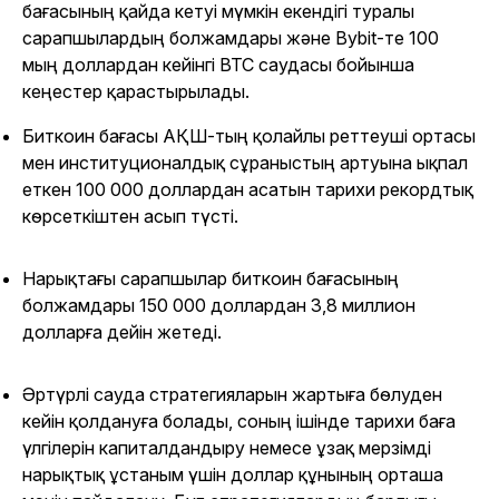
бағасының қайда кетуі мүмкін екендігі туралы
сарапшылардың болжамдары және Bybit-те 100
мың доллардан кейінгі BTC саудасы бойынша
кеңестер қарастырылады.
Биткоин бағасы АҚШ-тың қолайлы реттеуші ортасы
мен институционалдық сұраныстың артуына ықпал
еткен 100 000 доллардан асатын тарихи рекордтық
көрсеткіштен асып түсті.
Нарықтағы сарапшылар биткоин бағасының
болжамдары 150 000 доллардан 3,8 миллион
долларға дейін жетеді.
Әртүрлі сауда стратегияларын жартыға бөлуден
кейін қолдануға болады, соның ішінде тарихи баға
үлгілерін капиталдандыру немесе ұзақ мерзімді
нарықтық ұстаным үшін доллар құнының орташа