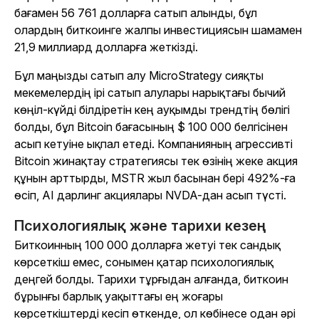
бағамен 56 761 долларға сатып алынды, бұл
олардың биткоинге жалпы инвестициясын шамамен
21,9 миллиард долларға жеткізді.
Бұл маңызды сатып алу MicroStrategy сияқты
мекемелердің ірі сатып алулары нарықтағы бычий
көңіл-күйді білдіретін кең ауқымды трендтің бөлігі
болды, бұл Bitcoin бағасының $ 100 000 белгісінен
асып кетуіне ықпал етеді. Компанияның агрессивті
Bitcoin жинақтау стратегиясы тек өзінің жеке акция
құнын арттырды, MSTR жыл басынан бері 492%-ға
өсіп, AI дарлинг акциялары NVDA-дан асып түсті.
Психологиялық және тарихи кезең
Биткоинның 100 000 долларға жетуі тек сандық
көрсеткіш емес, сонымен қатар психологиялық
деңгей болды. Тарихи тұрғыдан алғанда, биткоин
бұрынғы барлық уақыттағы ең жоғары
көрсеткіштерді кесіп өткенде, ол көбінесе одан әрі