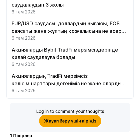
саудалаудың 3 жолы
6 там 2026
EUR/USD саудасы: доллардың нығаюы, ЕОБ
саясаты және жұптың қозғалысына не әсер
етеді
6 там 2026
Акцияларды Bybit TradFi мерзімсіздерінде
қалай саудалауға болады
6 там 2026
Акциялардың TradFi мерзімсіз
келісімшарттары дегеніміз не және оларды
Bybit платформасында неге саудалау керек?
6 там 2026
Log in to comment your thoughts
Жауап беру үшін кіріңіз
1
Пікірлер