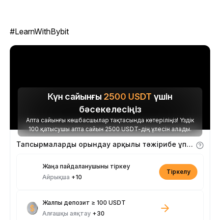
#LearnWithBybit
Күн сайынғы
2500
USDT
үшін
бәсекелесіңіз
Апта сайынғы көшбасшылар тақтасында көтеріліңіз! Үздік
100 қатысушы апта сайын 2500 USDT-дің үлесін алады.
Тапсырмаларды орындау арқылы тәжірибе ұпайларын алыңыз
Жаңа пайдаланушыны тіркеу
Тіркелу
Айрықша
+10
Жалпы депозит ≥ 100 USDT
Алғашқы аяқтау
+30