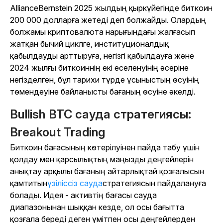
AllianceBernstein 2025 жылдың қыркүйегінде биткоин
200 000 долларға жетеді деп болжайды. Олардың
болжамы криптовалюта нарығындағы жалғасып
жатқан бычий циклге, институционалдық
қабылдауды арттыруға, негізгі қабылдауға және
2024 жылғы биткоиннің екі еселенуінің әсеріне
негізделген, бұл тарихи түрде ұсыныстың өсуінің
төмендеуіне байланысты бағаның өсуіне әкелді.
Bullish BTC сауда стратегиясы:
Breakout Trading
Биткоин бағасының көтерілуінен пайда табу үшін
қолдау мен қарсылықтың маңызды деңгейлерін
анықтау арқылы бағаның айтарлықтай қозғалысын
қамтитын
үзіліссіз сауда
стратегиясын пайдалануға
болады. Идея - активтің бағасы сауда
диапазонынан шыққан кезде, ол осы бағытта
қозғала береді деген үмітпен осы деңгейлерден