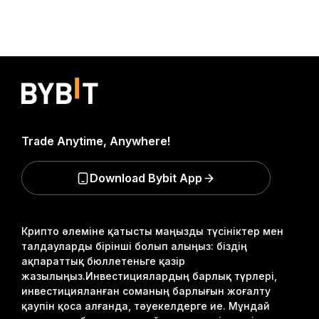
Trade Anytime, Anywhere!
Download Bybit App
Крипто әлеміне қатысты маңызды түсініктер мен
талдауларды бірінші болып алыңыз: біздің
ақпараттық бюллетеньге қазір
жазылыңыз.
Инвестициялардың барлық түрлері,
инвестицияланған соманың барлығын жоғалту
қаупін қоса алғанда, тәуекелдерге ие. Мұндай