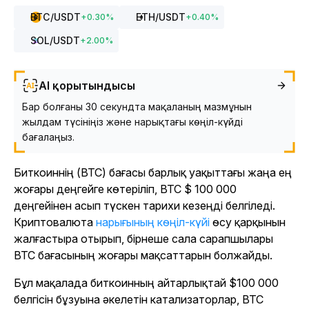
BTC
/USDT
ETH
/USDT
+
0.30
%
+
0.40
%
SOL
/USDT
+
2.00
%
AI қорытындысы
Бар болғаны 30 секундта мақаланың мазмұнын
жылдам түсініңіз және нарықтағы көңіл-күйді
бағалаңыз.
Биткоиннің (BTC) бағасы барлық уақыттағы жаңа ең
жоғары деңгейге көтеріліп, BTC $ 100 000
деңгейінен асып түскен тарихи кезеңді белгіледі.
Криптовалюта
нарығының көңіл-күйі
өсу қарқынын
жалғастыра отырып, бірнеше сала сарапшылары
BTC бағасының жоғары мақсаттарын болжайды.
Бұл мақалада биткоинның айтарлықтай $100 000
белгісін бұзуына әкелетін катализаторлар, BTC