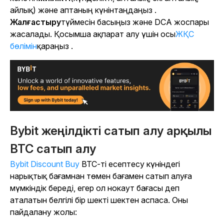
айлық) және аптаның күнінтаңдаңыз .
Жалғастыру
түймесін басыңыз және DCA жоспары
жасалады. Қосымша ақпарат алу үшін осы
ЖҚС
бөлімін
қараңыз .
Bybit жеңілдікті сатып алу арқылы
BTC сатып алу
Bybit Discount Buy
BTC-ті есептесу күніндегі
нарықтық бағамнан төмен бағамен сатып алуға
мүмкіндік береді, егер ол нокаут бағасы деп
аталатын белгілі бір шекті шектен аспаса. Оны
пайдалану жолы: