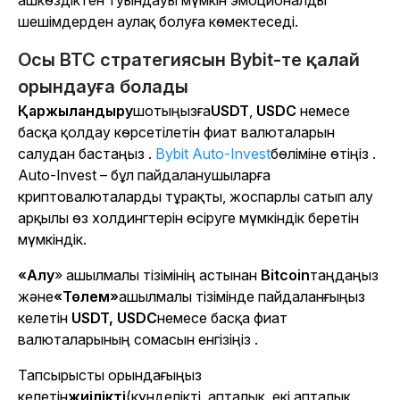
ашкөздіктен туындауы мүмкін эмоционалды
шешімдерден аулақ болуға көмектеседі.
Осы BTC стратегиясын Bybit-те қалай
орындауға болады
Қаржыландыру
шотыңызға
USDT
,
USDC
немесе
басқа қолдау көрсетілетін фиат валюталарын
салудан бастаңыз .
Bybit Auto-Invest
бөліміне өтіңіз .
Auto-Invest – бұл пайдаланушыларға
криптовалюталарды тұрақты, жоспарлы сатып алу
арқылы өз холдингтерін өсіруге мүмкіндік беретін
мүмкіндік.
«Алу
» ашылмалы тізімінің
астынан
Bitcoin
таңдаңыз
және
«Төлем»
ашылмалы тізімінде
пайдаланғыңыз
келетін
USDT, USDC
немесе басқа фиат
валюталарының
сомасын енгізіңіз .
Тапсырысты орындағыңыз
келетін
жиілікті
(күнделікті, апталық, екі апталық,