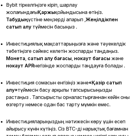
Bybit тіркелгіңізге кіріп, шарлау
жолағындағы
Қаржы
қойындысына өтіңіз.
Табудың
үстіне меңзерді апарып
,
Жеңілдікпен
сатып алу
түймесін басыңыз .
Инвестициялық мақсаттарыңызға және тәуекелдік
тәбетіңізге сәйкес келетін жоспарды таңдаңыз.
Монета
,
сатып алу бағасы
,
нокаут бағасы
және
нокаут APR
негізінде жоспарды таңдауға болады .
Инвестиция сомасын енгізіңіз және
«Қазір сатып
алу»
түймесін басу арқылы тапсырысыңызды
растаңыз . Тапсырысты орналастырғаннан кейін оны
өзгерту немесе одан бас тарту мүмкін емес.
Инвестицияларыңыздың нәтижесін көру үшін есеп
айырысу күнін күтіңіз. Сіз BTC-ді нарықтық бағамнан