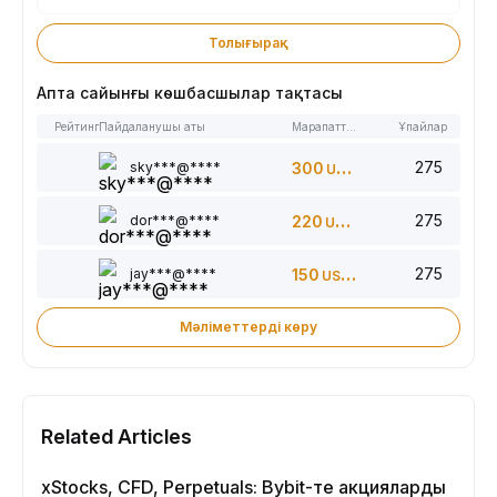
Толығырақ
Апта сайынғы көшбасшылар тақтасы
Рейтинг
Пайдаланушы аты
Марапаттар
Ұпайлар
275
sky***@****
300
USDT
275
dor***@****
220
USDT
275
jay***@****
150
USDT
Мәліметтерді көру
Related Articles
xStocks, CFD, Perpetuals: Bybit-те акцияларды