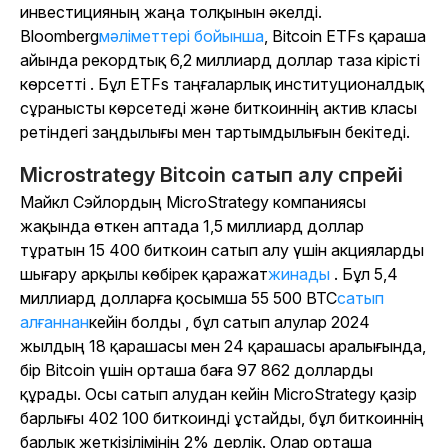
инвестицияның жаңа толқынын әкелді.
Bloomberg
мәліметтері бойынша
, Bitcoin ETFs қараша
айында рекордтық 6,2 миллиард доллар таза кірісті
көрсетті . Бұл ETFs таңғаларлық институционалдық
сұранысты көрсетеді және биткоиннің актив класы
ретіндегі заңдылығы мен тартымдылығын бекітеді.
Microstrategy Bitcoin сатып алу спрейі
Майкл Сэйлордың MicroStrategy компаниясы
жақында
өткен аптада 1,5 миллиард доллар
тұратын 15 400 биткоин сатып алу үшін акцияларды
шығару арқылы көбірек қаражат
жинады
. Бұл
5,4
миллиард долларға қосымша 55 500 BTC
сатып
алғаннан
кейін болды
, бұл сатып алулар 2024
жылдың 18 қарашасы мен 24 қарашасы аралығында,
бір Bitcoin үшін орташа баға 97 862 долларды
құрады. Осы сатып алудан кейін MicroStrategy қазір
барлығы 402 100 биткоинді ұстайды, бұл биткоиннің
барлық жеткізілімінің 2% дерлік. Олар орташа