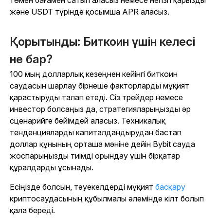
төмен бағамен сатып аласыз немесе негізгі қарызды
және USDT түрінде қосымша APR аласыз.
Қорытынды: Биткоин үшін келесі
не бар?
100 мың долларлық кезеңнен кейінгі биткоин
саудасын шарлау бірнеше факторларды мұқият
қарастыруды талап етеді. Сіз трейдер немесе
инвестор болсаңыз да, стратегияларыңызды әр
сценарийге бейімдей аласыз. Техникалық
тенденцияларды капиталдандырудан бастап
доллар құнының орташа мәніне дейін Bybit сауда
жоспарыңызды тиімді орындау үшін бірқатар
құралдарды ұсынады.
Есіңізде болсын, тәуекелдерді мұқият
басқару
криптосаудасының құбылмалы әлемінде кілт болып
қала береді.