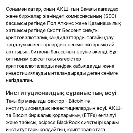
Сонымен қатар, оның АҚШ-тың Бағалы қағаздар
және биржалар жөніндегі комиссиясының (SEC)
басшысы ретінде Пол Аткинс және Қазынашылық
хатшысы ретінде Скотт Бессент сияқты
криптовалюталық кандидаттарды тағайындау
таңдауы инвесторлардың сенімін айтарлықтай
арттырып, биткоин бағасының өсуіне әкелді. Бұл
оптимизм саясаттағы өзгерістер
криптовалюталарды кеңірек қабылдауды және
инвестициялауды ынталандырады деген сенімге
негізделген.
Институционалдық сұраныстың өсуі
Тағы бір маңызды фактор - Bitcoin-ге
институционалдық инвестициялардың өсуі. АҚШ-
та Bitcoin биржалық қорларының (ETFs) енгізілуі
және табысы, әсіресе BlackRock сияқты ірі қаржы
институттары қолдайтын, криптовалютаға