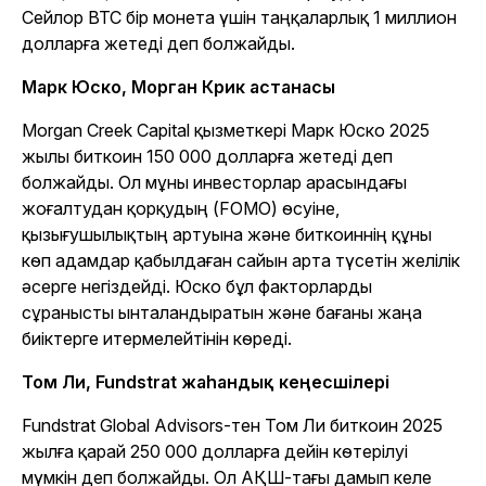
Сейлор BTC бір монета үшін таңқаларлық 1 миллион
долларға жетеді деп болжайды.
Марк Юско, Морган Крик астанасы
Morgan Creek Capital қызметкері Марк Юско 2025
жылы биткоин 150 000 долларға жетеді деп
болжайды. Ол мұны инвесторлар арасындағы
жоғалтудан қорқудың (FOMO) өсуіне,
қызығушылықтың артуына және биткоиннің құны
көп адамдар қабылдаған сайын арта түсетін желілік
әсерге негіздейді. Юско бұл факторларды
сұранысты ынталандыратын және бағаны жаңа
биіктерге итермелейтінін көреді.
Том Ли, Fundstrat жаһандық кеңесшілері
Fundstrat Global Advisors-тен Том Ли биткоин 2025
жылға қарай 250 000 долларға дейін көтерілуі
мүмкін деп болжайды. Ол АҚШ-тағы дамып келе