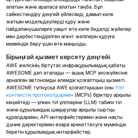
алатын және араласа алатын таңба. Бұл
сәйкестендіру деңгейі үйлесімді, дамып келе
жатқан модельдеулерді құру және
пайдаланушыларға уақыт өте келе беделді жүйелер
мен дербестендірілген агент желілерін құруға
мүмкіндік беру үшін өте маңызды.
Бірыңғай қызмет көрсету деңгейі
AWE желісінің біртұтас инфрақұрылымдық қабаты
AWESOME деп аталады — ашық MCP экожүйесіне
арналған автономды әлемдік қозғалтқыш қызметі.
AWESOME түпнұсқа AWE қозғалтқышын оны
Үлгі
контекстік протоколдармен
(MCPs) біріктіру арқылы
кеңейтеді — үлкен тіл үлгілеріне (LLM) табиғи тіл
және құрылымдық шақырулар арқылы сыртқы
құралдармен, API интерфейстерімен және нақты
дүние деректерімен өзара әрекеттесуге мүмкіндік
беретін құрылымдық интерфейстер.