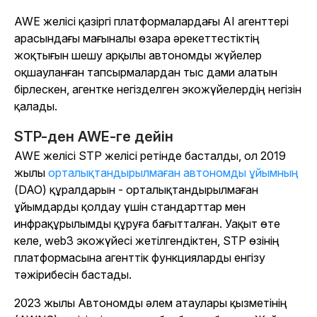
AWE желісі қазіргі платформалардағы AI агенттері
арасындағы мағыналы өзара әрекеттестіктің
жоқтығын шешу арқылы автономды жүйелер
оқшауланған тапсырмалардан тыс дами алатын
бірлескен, агентке негізделген экожүйелердің негізін
қалады.
STP-ден AWE-ге дейін
AWE желісі STP желісі ретінде басталды, ол 2019
жылы
орталықтандырылмаған автономды ұйымның
(DAO) құралдарын - орталықтандырылмаған
ұйымдарды қолдау үшін стандарттар мен
инфрақұрылымды құруға бағытталған. Уақыт өте
келе, web3 экожүйесі жетілгендіктен, STP өзінің
платформасына агенттік функцияларды енгізу
тәжірибесін бастады.
2023 жылы Автономды әлем атаулары қызметінің