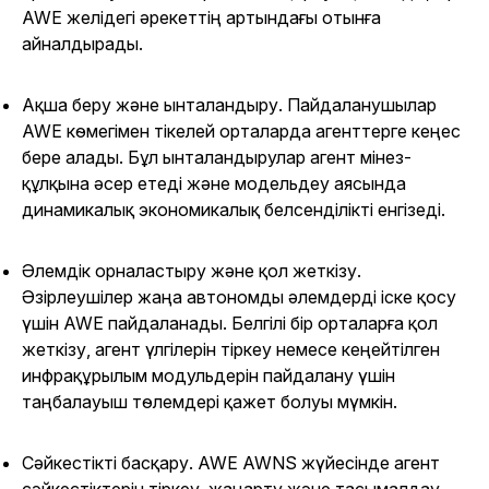
AWE желідегі әрекеттің артындағы отынға
айналдырады.
Ақша беру және ынталандыру
. Пайдаланушылар
AWE көмегімен тікелей орталарда агенттерге кеңес
бере алады. Бұл ынталандырулар агент мінез-
құлқына әсер етеді және модельдеу аясында
динамикалық экономикалық белсенділікті енгізеді.
Әлемдік орналастыру және қол жеткізу
.
Әзірлеушілер жаңа автономды әлемдерді іске қосу
үшін AWE пайдаланады. Белгілі бір орталарға қол
жеткізу, агент үлгілерін тіркеу немесе кеңейтілген
инфрақұрылым модульдерін пайдалану үшін
таңбалауыш төлемдері қажет болуы мүмкін.
Сәйкестікті басқару
. AWE AWNS жүйесінде агент