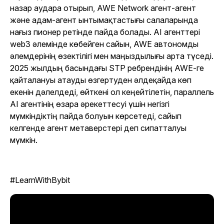
назар аудара отырып, AWE Network агент-агент
және адам-агент ынтымақтастығы салаларында
нағыз пионер ретінде пайда болады. AI агенттері
web3 әлемінде көбейген сайын, AWE автономды
әлемдерінің өзектілігі мен маңыздылығы арта түседі.
2025 жылдың басындағы STP ребрендінің AWE-ге
қайталануы атауды өзгертуден әлдеқайда көп
екенін дәлелдеді, өйткені ол кеңейтілетін, параллель
AI агентінің өзара әрекеттесуі үшін негізгі
мүмкіндіктің пайда болуын көрсетеді, сайып
келгенде агент метаверстері деп сипатталуы
мүмкін.
#LearnWithBybit