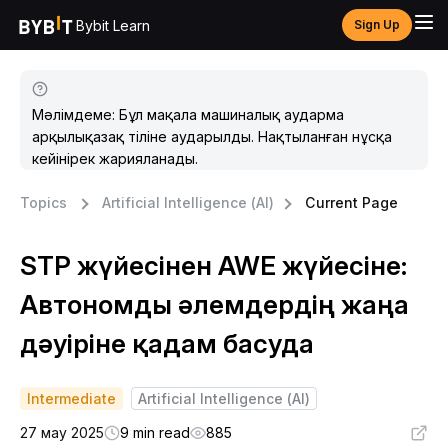
Bybit Learn
Sign Up
Мәлімдеме: Бұл мақала машиналық аударма
арқылықазақ тіліне аударылды. Нақтыланған нұсқа
кейінірек жарияланады.
Topics
Artificial Intelligence (AI)
Current Page
STP жүйесінен AWE жүйесіне:
Автономды әлемдердің жаңа
дәуіріне қадам басуда
Intermediate
Artificial Intelligence (AI)
27 мау 2025
9 min read
885