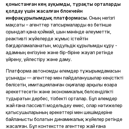
қоныстанған кең ауқымды, тұрақты орталарды
қолдау үшін жасалған блокчейн
инфрақұрылымдық платформасы.
Оның негізгі
мақсаты – агенттер тапсырмаларды өз бетінше
орындап қана қоймай, шын мәнінде әлеуметтік,
реактивті жүйелерде жұмыс істейтін
бағдарламаланатын, модульдік құрылымды құру -
адамның енгізуіне және бір-біріне жауап ретінде
үйрену, үйлестіру және даму.
Платформа автономды әлемдер тұжырымдамасын
ұсынады — агенттер мен пайдаланушылар кеңістікті
бөлісетін, имитацияланған оқиғалар арқылы өзара
әрекеттесетін және экономикалық белсенділікті
тудыратын дербес, тізбекті орталар. Бұл әлемдер
жай ғана пассивті модельдеу емес, олар нәтижелер
қатысушыларының әрекеттері мен шешімдеріне
байланысты болатын динамикалық жүйелер ретінде
жасалған. Бұл контекстте агенттер жай ғана