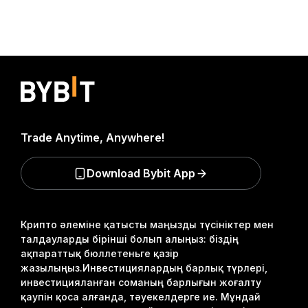
Trade Anytime, Anywhere!
Download Bybit App
Крипто әлеміне қатысты маңызды түсініктер мен
талдауларды бірінші болып алыңыз: біздің
ақпараттық бюллетеньге қазір
жазылыңыз.
Инвестициялардың барлық түрлері,
инвестицияланған соманың барлығын жоғалту
қаупін қоса алғанда, тәуекелдерге ие. Мұндай