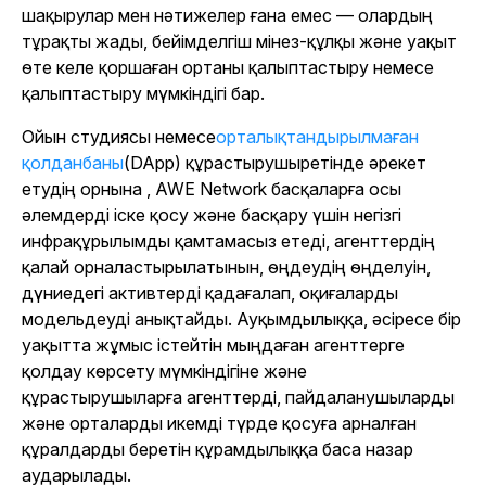
шақырулар мен нәтижелер ғана емес — олардың
тұрақты жады, бейімделгіш мінез-құлқы және уақыт
өте келе қоршаған ортаны қалыптастыру немесе
қалыптастыру мүмкіндігі бар.
Ойын студиясы немесе
орталықтандырылмаған
қолданбаны
(DApp) құрастырушы
ретінде әрекет
етудің орнына , AWE Network басқаларға осы
әлемдерді іске қосу және басқару үшін негізгі
инфрақұрылымды қамтамасыз етеді, агенттердің
қалай орналастырылатынын, өңдеудің өңделуін,
дүниедегі активтерді қадағалап, оқиғаларды
модельдеуді анықтайды. Ауқымдылыққа, әсіресе бір
уақытта жұмыс істейтін мыңдаған агенттерге
қолдау көрсету мүмкіндігіне және
құрастырушыларға агенттерді, пайдаланушыларды
және орталарды икемді түрде қосуға арналған
құралдарды беретін құрамдылыққа баса назар
аударылады.