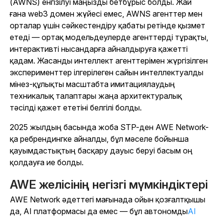
(AWNS) енгізілуі маңызды бетбұрыс болды. Жай
ғана web3 домен жүйесі емес, AWNS агенттер мен
орталар үшін сәйкестендіру қабаты ретінде қызмет
етеді — ортақ модельдеулерде агенттерді тұрақты,
интерактивті нысандарға айналдыруға қажетті
қадам. Жасанды интеллект агенттерімен жүргізілген
эксперименттер ілгерілеген сайын интеллектуалды
мінез-құлықты масштабта имитациялаудың
техникалық талаптары жаңа архитектуралық
тәсілді қажет ететіні белгілі болды.
2025 жылдың басында жоба STP-ден AWE Network-
қа ребрендингке айналды, бұл мәселе бойынша
қауымдастықтың басқару дауыс беруі басым оң
қолдауға ие болды.
AWE желісінің негізгі мүмкіндіктері
AWE Network әдеттегі мағынада ойын қозғалтқышы
да, AI платформасы да емес — бұл автономды
AI