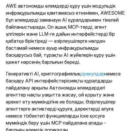
AWE автономды әлемдерді құру үшін модульдік
инфрақұрылымды қамтамасыз еткенімен, AWESOME
бұл әлемдерді заманауи AI құралдарымен тікелей
байланыстырады. Ол ашық MCP-терді, агент
үлгілерін және LLM-ге дайын интерфейстерді бір
қабатқа біріктіреді — әзірлеушілерге нөлден
бастамай немесе ауыр инфрақұрылымды
басқарусыз бай, тұрақты AI жүйелерін құру үшін
қажет нәрсенің барлығын береді.
Генеративті AI, криптографиялық
оракулдар
немесе
басқару API интерфейстері
сияқты құралдарды
пайдалану арқылы Автономды әлемдердегі
агенттер нақты уақытта жасау, ой қорыту және
әрекет ету мүмкіндігіне ие болады. Әзірлеушілер
агенттерге активтерді құруға, деректерді алуға
немесе тізбектегі функцияларды іске қосуға
мүмкіндік беру үшін MCP пайдалана алады -
барлығы әлемдік логикадан.