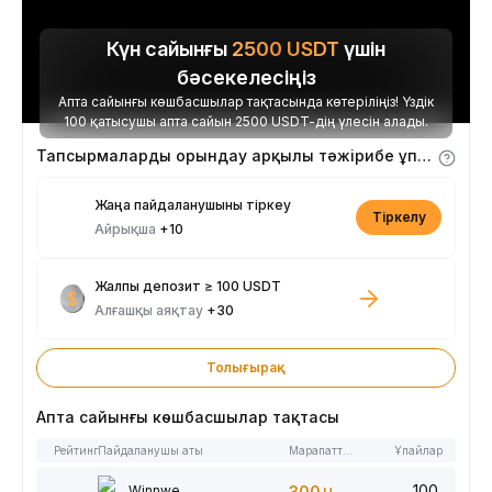
Күн сайынғы
2500
USDT
үшін
бәсекелесіңіз
Апта сайынғы көшбасшылар тақтасында көтеріліңіз! Үздік
100 қатысушы апта сайын 2500 USDT-дің үлесін алады.
Тапсырмаларды орындау арқылы тәжірибе ұпайларын алыңыз
Жаңа пайдаланушыны тіркеу
Тіркелу
Айрықша
+10
Жалпы депозит ≥ 100 USDT
Алғашқы аяқтау
+30
Толығырақ
Апта сайынғы көшбасшылар тақтасы
Рейтинг
Пайдаланушы аты
Марапаттар
Ұпайлар
100
Winnwe
300