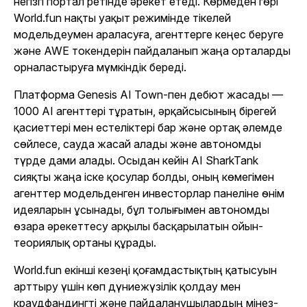
негізгі портал ретінде әрекет етеді. Көрмеден гөрі
World.fun нақты уақыт режимінде тікелей
модельдеумен араласуға, агенттерге кеңес беруге
және AWE токендерін пайдаланып жаңа орталарды
орналастыруға мүмкіндік береді.
Платформа Genesis AI Town-пен дебют жасады —
1000 AI агенттері тұратын, әрқайсысының бірегей
қасиеттері мен естеліктері бар және ортақ әлемде
сөйлесе, сауда жасай алады және автономды
түрде дами алады. Осыдан кейін AI SharkTank
сияқты жаңа іске қосулар болды, оның көмегімен
агенттер модельденген инвесторлар панеліне өнім
идеяларын ұсынады, бұл толығымен автономды
өзара әрекеттесу арқылы басқарылатын ойын-
теориялық ортаны құрады.
World.fun екінші кезеңі қоғамдастықтың қатысуын
арттыру үшін көп дүниежүзілік қолдау мен
краудфандингті және пайдаланушылардың мінез-