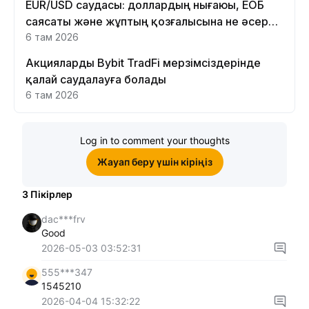
EUR/USD саудасы: доллардың нығаюы, ЕОБ
саясаты және жұптың қозғалысына не әсер
етеді
6 там 2026
Акцияларды Bybit TradFi мерзімсіздерінде
қалай саудалауға болады
6 там 2026
Log in to comment your thoughts
Жауап беру үшін кіріңіз
3
Пікірлер
dac***frv
Good
2026-05-03 03:52:31
555***347
1545210
2026-04-04 15:32:22