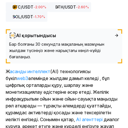
BTC
/USDT
ETH
/USDT
-2.00
%
-2.60
%
SOL
/USDT
-1.70
%
AI қорытындысы
Бар болғаны 30 секундта мақаланың мазмұнын
жылдам түсініңіз және нарықтағы көңіл-күйді
бағалаңыз.
Жасанды интеллект
(AI) технологиясы
бүкіл
web3
әлемінде
жылдам дамып келеді , бұл
цифрлық орталарды құру, шарлау және
монетизациялау әдістеріне әсер етеді. Желілік
инфрақұрылым ойын және ойын-сауықта маңызды
рөл атқарады — тұрақты әлемдерді қуаттайды,
құрамдас активтерді қосады және тексерілетін
иелікті енгізеді. Сонымен қатар,
AI агенттері
диалог
құруға, әрекет етуге және күрделі енгізуге жауап