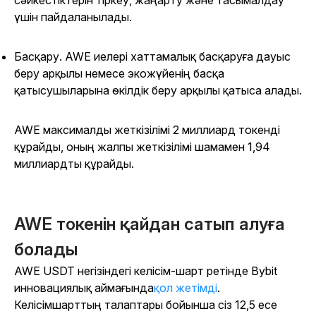
сәйкестіктерін тіркеу, жаңарту және тасымалдау
үшін пайдаланылады.
Басқару
. AWE иелері хаттамалық басқаруға дауыс
беру арқылы немесе экожүйенің басқа
қатысушыларына өкілдік беру арқылы қатыса алады.
AWE максималды жеткізілімі 2 миллиард токенді
құрайды, оның жалпы жеткізілімі шамамен 1,94
миллиардты құрайды.
AWE токенін қайдан сатып алуға
болады
AWE
USDT негізіндегі келісім-шарт ретінде Bybit
инновациялық аймағында
қол жетімді
.
Келісімшарттың талаптары бойынша сіз 12,5 есе