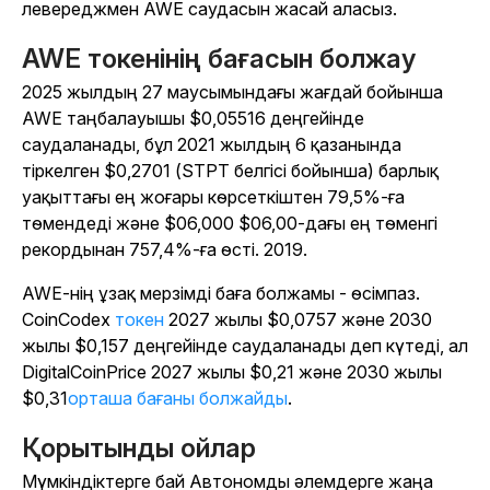
левереджмен AWE саудасын жасай аласыз.
AWE токенінің бағасын болжау
2025 жылдың 27 маусымындағы жағдай бойынша
AWE таңбалауышы $0,05516 деңгейінде
саудаланады, бұл 2021 жылдың 6 қазанында
тіркелген $0,2701 (STPT белгісі бойынша) барлық
уақыттағы ең жоғары көрсеткіштен 79,5%-ға
төмендеді және $06,000 $06,00-дағы ең төменгі
рекордынан 757,4%-ға өсті. 2019.
AWE-нің ұзақ мерзімді баға болжамы - өсімпаз.
CoinCodex
токен
2027 жылы $0,0757 және 2030
жылы $0,157 деңгейінде саудаланады деп күтеді, ал
DigitalCoinPrice 2027 жылы $0,21 және 2030 жылы
$0,31
орташа бағаны болжайды
.
Қорытынды ойлар
Мүмкіндіктерге бай Автономды әлемдерге жаңа