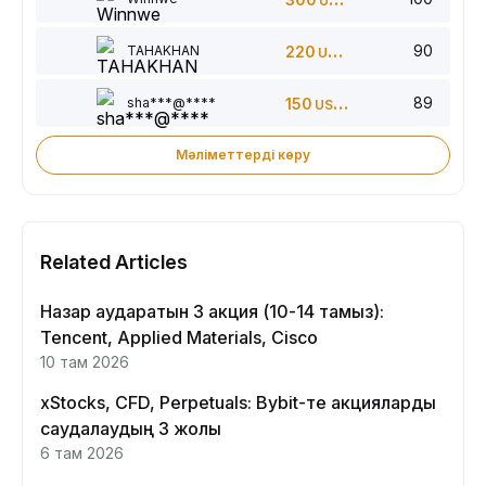
USDT
90
TAHAKHAN
220
USDT
89
sha***@****
150
USDT
Мәліметтерді көру
Related Articles
Назар аударатын 3 акция (10-14 тамыз):
Tencent, Applied Materials, Cisco
10 там 2026
xStocks, CFD, Perpetuals: Bybit-те акцияларды
саудалаудың 3 жолы
6 там 2026