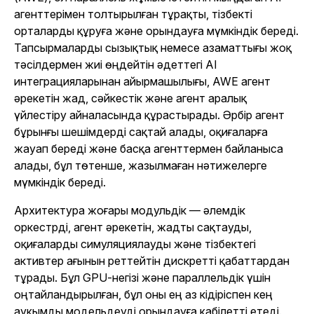
агенттерімен толтырылған тұрақты, тізбекті
орталарды құруға және орындауға мүмкіндік береді.
Тапсырмаларды сызықтық немесе азаматтығы жоқ
тәсілдермен жиі өңдейтін әдеттегі AI
интеграцияларынан айырмашылығы, AWE агент
әрекетін жад, сәйкестік және агент аралық
үйлестіру айналасында құрастырады. Әрбір агент
бұрынғы шешімдерді сақтай алады, оқиғаларға
жауап береді және басқа агенттермен байланыса
алады, бұл төтенше, жазылмаған нәтижелерге
мүмкіндік береді.
Архитектура жоғары модульдік — әлемдік
оркестрді, агент әрекетін, жадты сақтауды,
оқиғаларды симуляциялауды және тізбектегі
активтер ағынын реттейтін дискретті қабаттардан
тұрады. Бұл GPU-негізі және параллельдік үшін
оңтайландырылған, бұл оны ең аз кідіріспен кең
ауқымды модельдеуді орындауға қабілетті етеді.