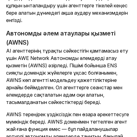
құлқын ынталандыру үшін агенттерге тікелей кеңес
бере алатын дүниедегі ақша аудару механизмдерін
енгізді.
Автономды әлем атаулары қызметі
(AWNS)
AI агенттерінің тұрақты сәйкестігін қамтамасыз ету
үшін AWE Network Автономды әлемдерді атау
қызметін (AWNS) әзірледі. Пішімі бойынша ENS
сияқты домендік жүйелерге ұқсас болғанымен,
AWNS көп агентті модельдеу қажеттіліктеріне
арнайы бейімделген. Ол агенттерге сеанстар мен
әлемдерде сақталатын адам оқи алатын,
тасымалданатын сәйкестіктерді береді.
AWNS тереңірек үздіксіздік пен өзара әрекеттесуге
мүмкіндік береді. AWNS доменімен тегтелген агент
жай ғана функция емес — бұл пайдаланушылар
әртүрлі автономды әлемдерде танитын, бақылай