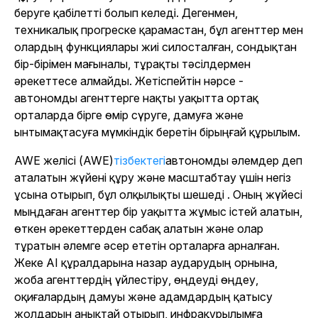
беруге қабілетті болып келеді. Дегенмен,
техникалық прогреске қарамастан, бұл агенттер мен
олардың функциялары жиі силосталған, сондықтан
бір-бірімен мағыналы, тұрақты тәсілдермен
әрекеттесе алмайды. Жетіспейтін нәрсе -
автономды агенттерге нақты уақытта ортақ
орталарда бірге өмір сүруге, дамуға және
ынтымақтасуға мүмкіндік беретін бірыңғай құрылым.
AWE желісі (AWE)
тізбектегі
автономды әлемдер деп
аталатын жүйені құру және масштабтау үшін негіз
ұсына отырып, бұл олқылықты шешеді . Оның жүйесі
мыңдаған агенттер бір уақытта жұмыс істей алатын,
өткен әрекеттерден сабақ алатын және олар
тұратын әлемге әсер ететін орталарға арналған.
Жеке AI құралдарына назар аударудың орнына,
жоба агенттердің үйлестіру, өңдеуді өңдеу,
оқиғалардың дамуы және адамдардың қатысу
жолдарын анықтай отырып, инфрақұрылымға