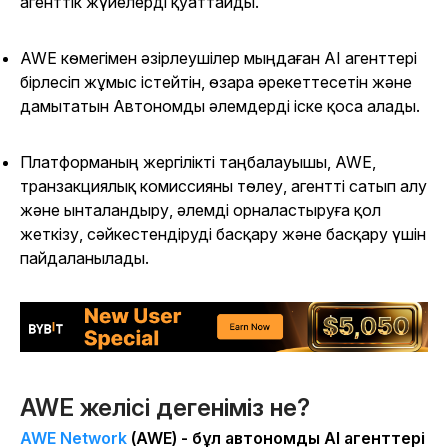
агенттік жүйелерді қуаттайды.
AWE көмегімен әзірлеушілер мыңдаған AI агенттері
бірлесіп жұмыс істейтін, өзара әрекеттесетін және
дамытатын Автономды әлемдерді іске қоса алады.
Платформаның жергілікті таңбалауышы, AWE,
транзакциялық комиссияны төлеу, агентті сатып алу
және ынталандыру, әлемді орналастыруға қол
жеткізу, сәйкестендіруді басқару және басқару үшін
пайдаланылады.
AWE желісі дегеніміз не?
AWE Network
(AWE) - бұл автономды AI агенттері