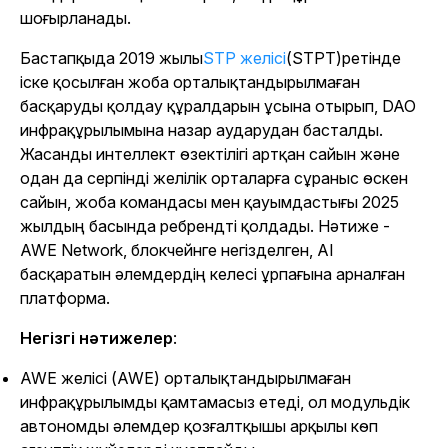
шоғырланады.
Бастапқыда 2019 жылы
STP желісі
(STPT)
ретінде
іске қосылған жоба орталықтандырылмаған
басқаруды қолдау құралдарын ұсына отырып, DAO
инфрақұрылымына назар аударудан басталды.
Жасанды интеллект өзектілігі артқан сайын және
одан да серпінді желілік орталарға сұраныс өскен
сайын, жоба командасы мен қауымдастығы 2025
жылдың басында ребрендті қолдады. Нәтиже -
AWE Network, блокчейнге негізделген, AI
басқаратын әлемдердің келесі ұрпағына арналған
платформа.
Негізгі нәтижелер
:
AWE желісі (AWE) орталықтандырылмаған
инфрақұрылымды қамтамасыз етеді, ол модульдік
автономды әлемдер қозғалтқышы арқылы көп