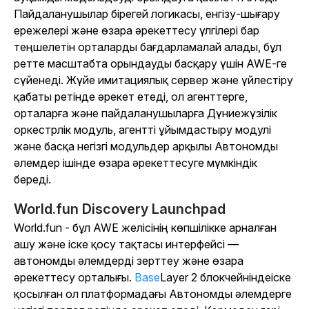
Пайдаланушылар бірегей логикасы, енгізу-шығару
ережелері және өзара әрекеттесу үлгілері бар
теңшелетін орталарды бағдарламалай алады, бұл
ретте масштабта орындауды басқару үшін AWE-ге
сүйенеді. Жүйе имитациялық сервер және үйлестіру
қабаты ретінде әрекет етеді, ол агенттерге,
орталарға және пайдаланушыларға Дүниежүзілік
оркестрлік модуль, агентті ұйымдастыру модулі
және басқа негізгі модульдер арқылы Автономды
әлемдер ішінде өзара әрекеттесуге мүмкіндік
береді.
World.fun Discovery Launchpad
World.fun - бұл AWE желісінің көпшілікке арналған
ашу және іске қосу тақтасы интерфейсі —
автономды әлемдерді зерттеу және өзара
әрекеттесу орталығы.
Base
Layer 2 блокчейніндеіске
қосылған ол платформадағы Автономды әлемдерге