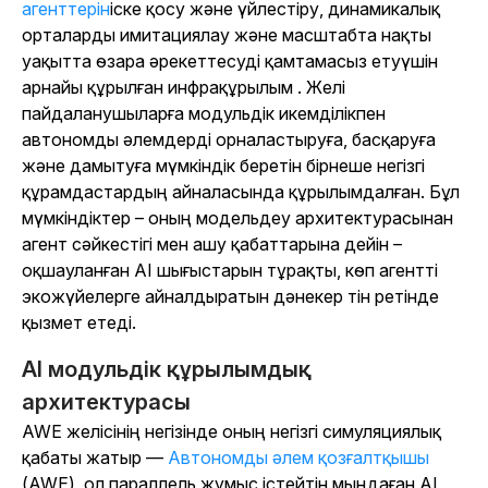
агенттерін
іске қосу және үйлестіру
, динамикалық
орталарды имитациялау және масштабта нақты
уақытта өзара әрекеттесуді қамтамасыз етуүшін
арнайы құрылған инфрақұрылым . Желі
пайдаланушыларға модульдік икемділікпен
автономды әлемдерді орналастыруға, басқаруға
және дамытуға мүмкіндік беретін бірнеше негізгі
құрамдастардың айналасында құрылымдалған. Бұл
мүмкіндіктер – оның модельдеу архитектурасынан
агент сәйкестігі мен ашу қабаттарына дейін –
оқшауланған AI шығыстарын тұрақты, көп агентті
экожүйелерге айналдыратын дәнекер тін ретінде
қызмет етеді.
AI модульдік құрылымдық
архитектурасы
AWE желісінің негізінде оның негізгі симуляциялық
қабаты жатыр —
Автономды әлем қозғалтқышы
(AWE), ол параллель жұмыс істейтін мыңдаған AI