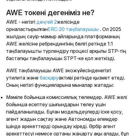
AWE токені дегеніміз не?
AWE - негізгі
деңгей 2
желісінде
орналастырылған
ERC‑20 таңбалауышы
. Ол 2025
жылдың сәуір-мамыр айларында платформаның
AWE желісіне ребрендингінің бөлігі ретінде 1:1
таңбалауышты түрлендіру процесі арқылы STP-тің
бастапқы таңбалауышы STPT-ке қол жеткізді.
AWE таңбалауышы
AWE экожүйесінденегізгі
утилита және
басқару
активі ретінде қызмет етеді.
Оның негізгі функцияларына мыналар жатады:
Мәміле бойынша комиссиялық төлемдер
. AWE желі
бойынша есептеу шығындарын төлеу үшін
пайдаланылады. Бұған модельдеулерді іске қосу,
агент жадын сақтау және Автономды әлемдер
ішінде әрекеттерді орындау кіреді. Әрбір агент
әрекеттесуі немесе ортаны жаңарту ақы алады, бұл