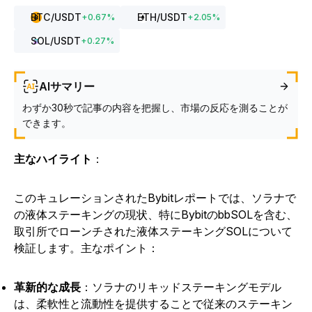
BTC
/USDT
ETH
/USDT
+
0.67
%
+
2.05
%
SOL
/USDT
+
0.27
%
AIサマリー
わずか30秒で記事の内容を把握し、市場の反応を測ることが
できます。
主なハイライト
：
このキュレーションされたBybitレポートでは、ソラナで
の液体ステーキングの現状、特にBybitのbbSOLを含む、
取引所でローンチされた液体ステーキングSOLについて
検証します。主なポイント：
革新的な成長
：ソラナのリキッドステーキングモデル
は、柔軟性と流動性を提供することで従来のステーキン