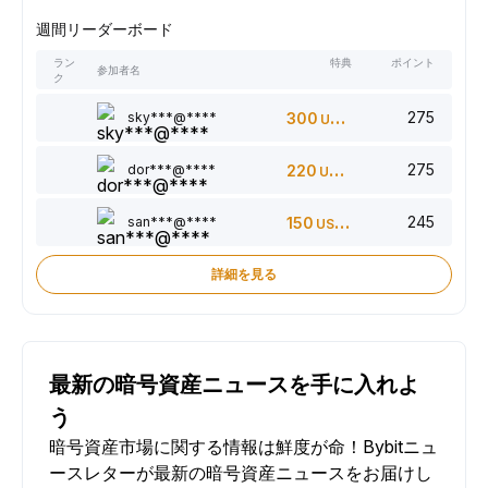
週間リーダーボード
ラン
特典
ポイント
参加者名
ク
275
sky***@****
300
USDT
275
dor***@****
220
USDT
245
san***@****
150
USDT
詳細を見る
最新の暗号資産ニュースを手に入れよ
う
暗号資産市場に関する情報は鮮度が命！Bybitニュ
ースレターが最新の暗号資産ニュースをお届けし