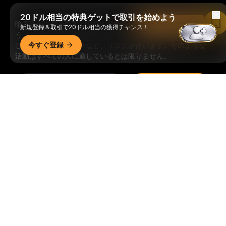
20ドル相当の特典ゲットで取引を始めよう
暗号資産世界の重要な洞察や分析をいち早く手に入れましょ
Bybitアプリで読む
新規登録＆取引で20ドル相当の獲得チャンス！
う：ニュースレターを今すぐ購入。
すべての投資には、投資
今すぐ登録
した全額を失うリスクなど、リスクが伴います。そのような
活動はすべての人に適しているとは限りません。
購読
詳細サマリー
フォローする
© 2018-2026 Bybit.com. All rights reserved.