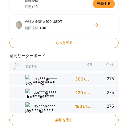
新規登録
登録する
限定
+10
合計入金額 ≥ 100 USDT
初回達成
+30
もっと見る
週間リーダーボード
ラン
特典
ポイント
参加者名
ク
275
sky***@****
300
USDT
275
dor***@****
220
USDT
275
jay***@****
150
USDT
詳細を見る