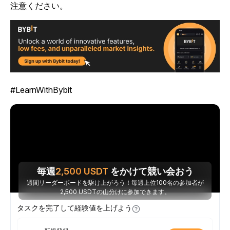
注意ください。
#LearnWithBybit
毎週
2,500
USDT
をかけて競い会おう
週間リーダーボードを駆け上がろう！毎週上位100名の参加者が
2,500 USDTの山分けに参加できます。
タスクを完了して経験値を上げよう