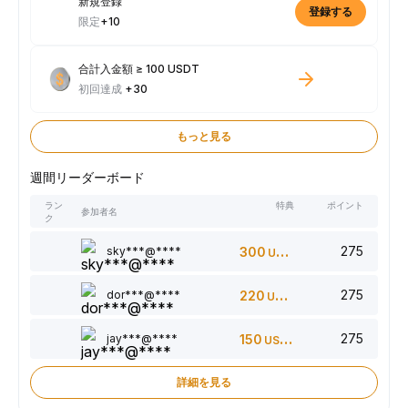
新規登録
登録する
限定
+10
合計入金額 ≥ 100 USDT
初回達成
+30
もっと見る
週間リーダーボード
ラン
特典
ポイント
参加者名
ク
275
sky***@****
300
USDT
275
dor***@****
220
USDT
275
jay***@****
150
USDT
詳細を見る