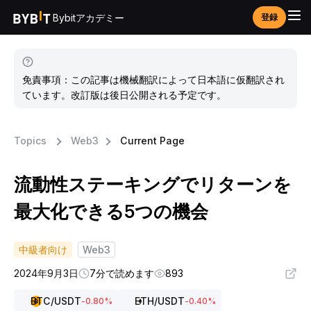
Bybitアカデミー
登録
免責事項：この記事は機械翻訳によって日本語に仮翻訳され
ています。改訂版は後日公開される予定です。
Topics
Web3
Current Page
流動性ステーキングでリターンを
最大化できる5つの機会
中級者向け
Web3
2024年9月3日
7分で読めます
893
BTC
/USDT
ETH
/USDT
-0.80
%
-0.40
%