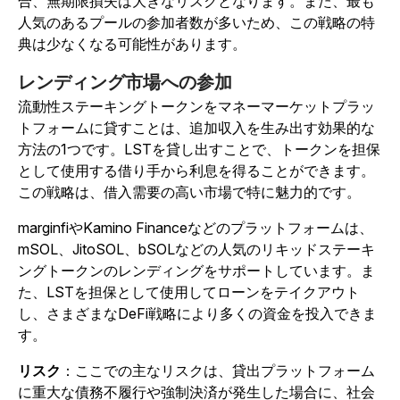
合、無期限損失は大きなリスクとなります。また、最も
人気のあるプールの参加者数が多いため、この戦略の特
典は少なくなる可能性があります。
レンディング市場への参加
流動性ステーキングトークンをマネーマーケットプラッ
トフォームに貸すことは、追加収入を生み出す効果的な
方法の1つです。LSTを貸し出すことで、トークンを担保
として使用する借り手から利息を得ることができます。
この戦略は、借入需要の高い市場で特に魅力的です。
marginfiやKamino Financeなどのプラットフォームは、
mSOL、JitoSOL、bSOLなどの人気のリキッドステーキ
ングトークンのレンディングをサポートしています。ま
た、LSTを担保として使用してローンをテイクアウト
し、さまざまなDeFi戦略により多くの資金を投入できま
す。
リスク
：ここでの主なリスクは、貸出プラットフォーム
に重大な債務不履行や強制決済が発生した場合に、社会