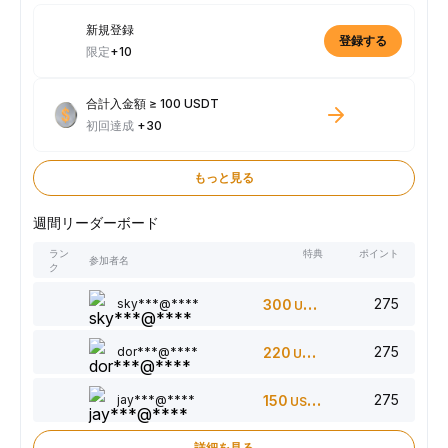
新規登録
登録する
限定
+10
合計入金額 ≥ 100 USDT
初回達成
+30
もっと見る
週間リーダーボード
ラン
特典
ポイント
参加者名
ク
275
sky***@****
300
USDT
275
dor***@****
220
USDT
275
jay***@****
150
USDT
詳細を見る