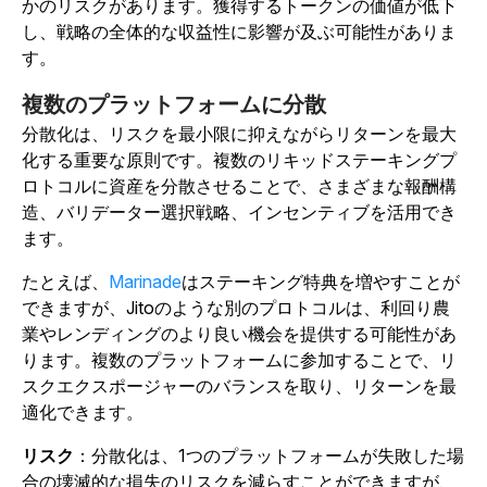
かのリスクがあります。獲得するトークンの価値が低下
し、戦略の全体的な収益性に影響が及ぶ可能性がありま
す。
複数のプラットフォームに分散
分散化は、リスクを最小限に抑えながらリターンを最大
化する重要な原則です。複数のリキッドステーキングプ
ロトコルに資産を分散させることで、さまざまな報酬構
造、バリデーター選択戦略、インセンティブを活用でき
ます。
たとえば、
Marinade
は
ステーキング特典を増やすことが
できますが、Jitoのような別のプロトコル
は
、利回り農
業やレンディングのより良い機会を提供する可能性があ
ります。
複数のプラットフォームに参加することで、リ
スクエクスポージャーのバランスを取り、リターンを最
適化できます。
リスク
：分散化は、1つのプラットフォームが失敗した場
合の壊滅的な損失のリスクを減らすことができますが、