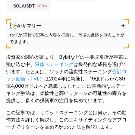
SOL
/USDT
-1.80
%
AIサマリー
わずか30秒で記事の内容を把握し、市場の反応を測ることが
できます。
投資家の関心が高まり、Bybitなどの主要取引所が宇宙に
飛び込む中、
液体ステーキング
は爆発的な成長を遂げて
います。たとえば、ソラナの流動性ステーキング
合計ロ
ック価額（TVL）
は2024年に急騰し、19億ドルから39
億4,000万ドルへと急騰しました。この革新的なステー
キング手法は、柔軟性と高いリターンの可能性の両方を
提供し、多くの投資家の注目を集めています。
この記事では、リキッドステーキングとは何か、その動
作方法を詳しく解説し、このエキサイティングなアプロ
ーチでリターンを高める5つの方法を解説します。