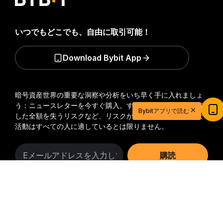
いつでもどこでも、自由に取引可能！
Download Bybit App
暗号資産世界の重要な洞察や分析をいち早く手に入れましょ
20ドル相当の特典ゲットで取引を始めよう
う：ニュースレターを今すぐ購入。
すべての投資には、投資
Bybitアプリで読む
新規登録＆取引で20ドル相当の獲得チャンス！
した全額を失うリスクなど、リスクが伴います。そのような
活動はすべての人に適しているとは限りません。
今すぐ登録
購読
詳細サマリー
フォローする