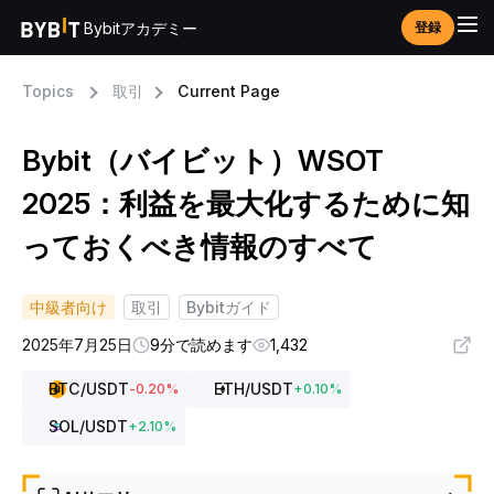
Bybitアカデミー
登録
Topics
取引
Current Page
Bybit（バイビット）WSOT
2025：利益を最大化するために知
っておくべき情報のすべて
中級者向け
取引
Bybitガイド
2025年7月25日
9分で読めます
1,432
BTC
/USDT
ETH
/USDT
-0.20
%
+
0.10
%
SOL
/USDT
+
2.10
%