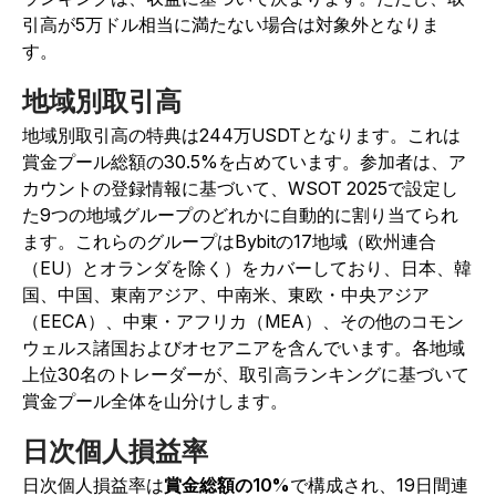
引高が5万ドル相当に満たない場合は対象外となりま
す。
地域別取引高
地域別取引高の特典は244万USDTとなります。これは
賞金プール総額の30.5%を占めています。参加者は、ア
カウントの登録情報に基づいて、WSOT 2025で設定し
た9つの地域グループのどれかに自動的に割り当てられ
ます。これらのグループはBybitの17地域（欧州連合
（EU）とオランダを除く）をカバーしており、日本、韓
国、中国、東南アジア、中南米、東欧・中央アジア
（EECA）、中東・アフリカ（MEA）、その他のコモン
ウェルス諸国およびオセアニアを含んでいます。各地域
上位30名のトレーダーが、取引高ランキングに基づいて
賞金プール全体を山分けします。
日次個人損益率
日次個人損益率は
賞金総額の10%
で構成され、19日間連