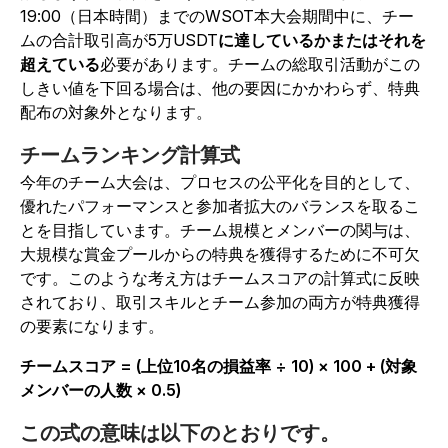
19:00（日本時間）までのWSOT本大会期間中に、チー
ムの合計取引高が5万USDT
に達しているかまたはそれを
超えている
必要があります。チームの総取引活動がこの
しきい値を下回る場合は、他の要因にかかわらず、特典
配布の対象外となります。
チームランキング計算式
今年のチーム大会は、プロセスの公平化を目的として、
優れたパフォーマンスと参加者拡大のバランスを取るこ
とを目指しています。チーム規模とメンバーの関与は、
大規模な賞金プールからの特典を獲得するために不可欠
です。このような考え方はチームスコアの計算式に反映
されており、取引スキルとチーム参加の両方が特典獲得
の要素になります。
チームスコア = (上位10名の損益率 ÷ 10) × 100 + (対象
メンバーの人数 × 0.5)
この式の意味は以下のとおりです。