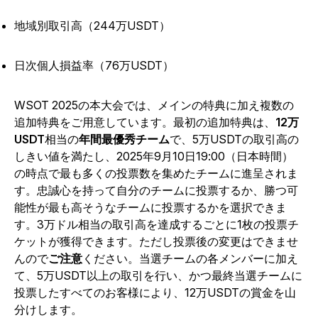
地域別取引高（244万USDT）
日次個人損益率（76万USDT）
WSOT 2025の本大会では、メインの特典に加え複数の
追加特典をご用意しています。最初の追加特典は、
12万
USDT
相当の
年間最優秀チーム
で、5万USDTの取引高の
しきい値を満たし、2025年9月10日19:00（日本時間）
の時点で最も多くの投票数を集めたチームに進呈されま
す。忠誠心を持って自分のチームに投票するか、勝つ可
能性が最も高そうなチームに投票するかを選択できま
す。3万ドル相当の取引高を達成するごとに1枚の投票チ
ケットが獲得できます。ただし投票後の変更はできませ
んので
ご注意
ください。当選チームの各メンバーに加え
て、5万USDT以上の取引を行い、かつ最終当選チームに
投票したすべてのお客様により、12万USDTの賞金を山
分けします。