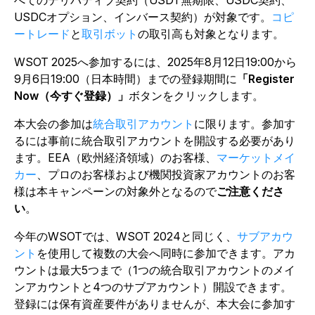
べてのデリバティブ契約（USDT無期限、USDC契約、
USDCオプション、インバース契約）が対象です。
コピ
ートレード
と
取引ボット
の取引高も対象となります。
WSOT 2025へ参加するには、2025年8月12日19:00から
9月6日19:00（日本時間）までの登録期間に
「Register
Now（今すぐ登録）」
ボタンをクリックします。
本大会の参加は
統合取引アカウント
に限ります。参加す
るには事前に統合取引アカウントを開設する必要があり
ます。EEA（欧州経済領域）のお客様、
マーケットメイ
カー
、プロのお客様および機関投資家アカウントのお客
様は本キャンペーンの対象外となるので
ご注意くださ
い
。
今年のWSOTでは、WSOT 2024と同じく、
サブアカウ
ント
を使用して複数の大会へ同時に参加できます。アカ
ウントは最大5つまで（1つの統合取引アカウントのメイ
ンアカウントと4つのサブアカウント）開設できます。
登録には保有資産要件がありませんが、本大会に参加す