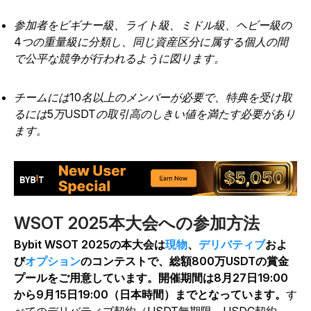
参加者をビギナー級、ライト級、ミドル級、ヘビー級の
4つの重量級に分類し、同じ資産区分に属する個人の間
で公平な競争が行われるように図ります。
チームには10名以上のメンバーが必要で、特典を受け取
るには5万USDTの取引高のしきい値を満たす必要があり
ます。
WSOT 2025本大会への参加方法
Bybit WSOT 2025の本大会は
現物
、
デリバティブ
およ
び
オプション
のコンテストで、総額800万USDTの賞金
プールをご用意しています。開催期間は8月27日19:00
から9月15日19:00（日本時間）までとなっています。
す