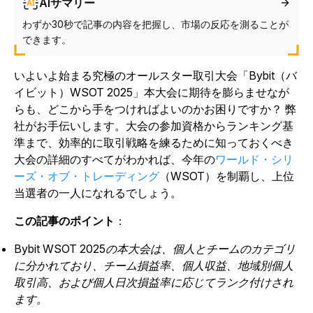
AIサマリー
わずか30秒で記事の内容を把握し、市場の反応を測ることが
できます。
いよいよ始まる究極のオールスター取引大会「Bybit（バ
イビット）WSOT 2025」本大会に期待を膨らませなが
らも、どこから手をつければよいのかお困りですか？ 弊
社がお手伝いします。大会の参加資格からランキング基
準まで、効率的に取引戦略を練るために知っておくべき
大会の詳細のすべてがわかれば、今年の
ワールド・シリ
ーズ・オブ・トレーディング
（WSOT）を制覇し、上位
当選者の一人になれるでしょう。
この記事のポイント
：
Bybit WSOT 2025の本大会は、個人とチームのカテゴリ
に分かれており、チーム損益率、個人収益、地域別個人
取引高、および個人日次損益率に応じてランク付けされ
ます。