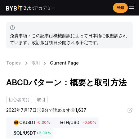
Bybitアカデミー
登録
免責事項：この記事は機械翻訳によって日本語に仮翻訳され
ています。改訂版は後日公開される予定です。
Topics
取引
Current Page
ABCDパターン：概要と取引方法
初心者向け
取引
2023年7月17日
9分で読めます
1,637
BTC
/USDT
ETH
/USDT
-0.30
%
-0.50
%
SOL
/USDT
+
2.30
%