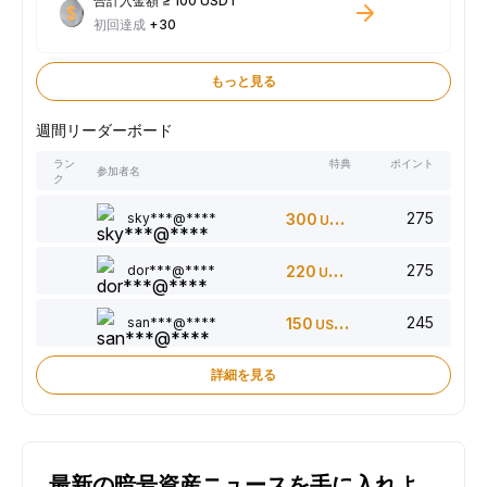
合計入金額 ≥ 100 USDT
初回達成
+30
もっと見る
週間リーダーボード
ラン
特典
ポイント
参加者名
ク
275
sky***@****
300
USDT
275
dor***@****
220
USDT
245
san***@****
150
USDT
詳細を見る
最新の暗号資産ニュースを手に入れよ