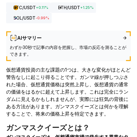
BTC
/USDT
ETH
/USDT
+
0.11
%
+
1.25
%
SOL
/USDT
-0.99
%
AIサマリー
わずか30秒で記事の内容を把握し、市場の反応を測ることが
できます。
仮想通貨投資の主な課題の1つは、大きな変化がほとんど
警告なしに起こり得ることです。ガンマ線が押しつぶさ
れた場合、仮想通貨価格は突然上昇し、仮想通貨の通常
の価値をはるかに超えて上昇します。これは完全にラン
ダムに見えるかもしれませんが、実際には狂気の背後に
ある方法があります。ガンマスクイーズとは何かを理解
することで、将来の価格上昇を特定できます。
ガンマスクイーズとは？