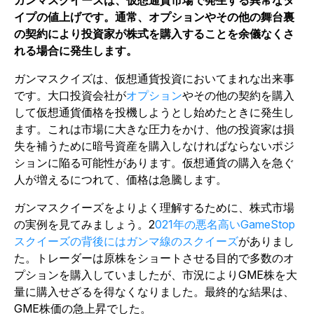
ガンマスクイーズは、仮想通貨市場で発生する異常なタ
イプの値上げです。通常、オプションやその他の舞台裏
の契約により投資家が株式を購入することを余儀なくさ
れる場合に発生します。
ガンマスクイズは、仮想通貨投資においてまれな出来事
です。大口投資会社が
オプション
やその他の契約を購入
して仮想通貨価格を投機しようとし始めたときに発生し
ます。これは市場に大きな圧力をかけ、他の投資家は損
失を補うために暗号資産を購入しなければならないポジ
ションに陥る可能性があります。仮想通貨の購入を急ぐ
人が増えるにつれて、価格は急騰します。
ガンマスクイーズをよりよく理解するために、株式市場
の実例を見てみましょう。2
021年の悪名高いGameStop
スクイーズの背後にはガンマ線のスクイーズ
がありまし
た。トレーダーは原株をショートさせる目的で多数のオ
プションを購入していましたが、市況によりGME株を大
量に購入せざるを得なくなりました。最終的な結果は、
GME株価の急上昇でした。