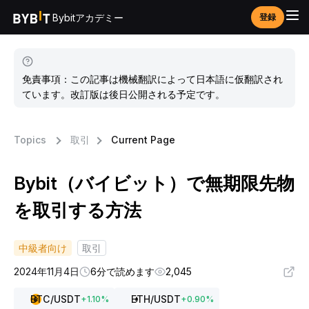
Bybitアカデミー
登録
免責事項：この記事は機械翻訳によって日本語に仮翻訳され
ています。改訂版は後日公開される予定です。
Topics
取引
Current Page
Bybit（バイビット）で無期限先物
を取引する方法
中級者向け
取引
2024年11月4日
6分で読めます
2,045
BTC
/USDT
ETH
/USDT
+
1.10
%
+
0.90
%