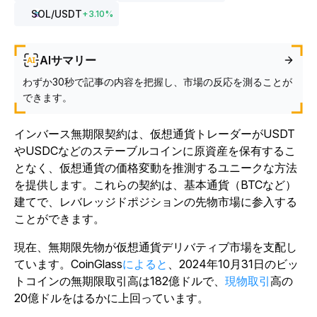
SOL
/USDT
+
3.10
%
AIサマリー
わずか30秒で記事の内容を把握し、市場の反応を測ることが
できます。
イン
バース無期限契約は、仮想通貨トレーダーがUSDT
やUSDCなどのステーブルコインに原資産を保有するこ
となく、仮想通貨の価格変動を推測するユニークな方法
を提供します。
これらの契約は、基本通貨（BTCなど）
建てで、レバレッジドポジションの先物市場に参入する
ことができます。
現在、無期限先物が仮想通貨デリバティブ市場を支配し
ています。
CoinGlass
によると
、2024年10月31日のビッ
トコインの無期限取引高は182億ドルで、
現物取引
高の
20億ドルをはるかに上回っています。