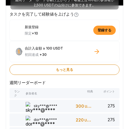
2,500 USDTの山分けに参加できます。
タスクを完了して経験値を上げよう
新規登録
登録する
限定
+10
合計入金額 ≥ 100 USDT
初回達成
+30
もっと見る
週間リーダーボード
ラン
特典
ポイント
参加者名
ク
275
sky***@****
300
USDT
275
dor***@****
220
USDT