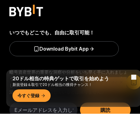
いつでもどこでも、自由に取引可能！
Download Bybit App
暗号資産世界の重要な洞察や分析をいち早く手に入れましょ
20ドル相当の特典ゲットで取引を始めよう
う：ニュースレターを今すぐ購入。
すべての投資には、投資
Bybitアプリで読む
新規登録＆取引で20ドル相当の獲得チャンス！
した全額を失うリスクなど、リスクが伴います。そのような
活動はすべての人に適しているとは限りません。
今すぐ登録
購読
詳細サマリー
フォローする