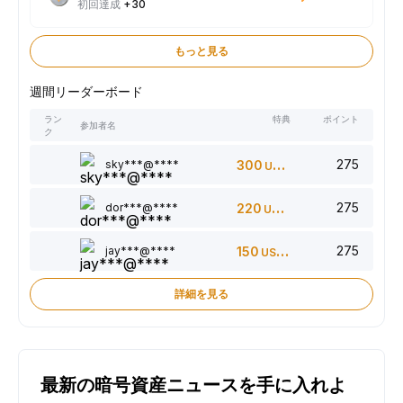
初回達成
+30
もっと見る
週間リーダーボード
ラン
特典
ポイント
参加者名
ク
275
sky***@****
300
USDT
275
dor***@****
220
USDT
275
jay***@****
150
USDT
詳細を見る
最新の暗号資産ニュースを手に入れよ