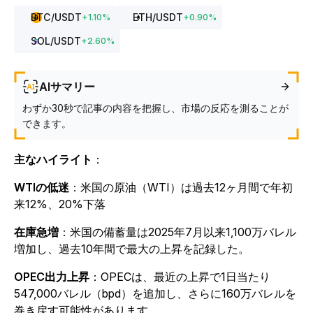
BTC
/USDT
ETH
/USDT
+
1.10
%
+
0.90
%
SOL
/USDT
+
2.60
%
AIサマリー
わずか30秒で記事の内容を把握し、市場の反応を測ることが
できます。
主なハイライト
：
WTIの低迷
：米国の原油（WTI）は過去12ヶ月間で年初
来12%、20%下落
在庫急増
：米国の備蓄量は2025年7月以来1,100万バレル
増加し、過去10年間で最大の上昇を記録した。
OPEC出力上昇
：OPECは、最近の上昇で1日当たり
547,000バレル（bpd）を追加し、さらに160万バレルを
巻き戻す可能性があります。