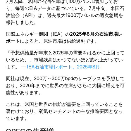
7月以降、米国の石油在庫は1,100万バレル増加してお
り、毎週のEIAデータに基づいている。7月中旬、米国石
油協会（API）は、過去最大1900万バレルの週次急騰を
報告しました。
国際エネルギー機関（IEA）の
2025年8月の石油市場レ
ポート
によると、原油市場は供給過剰です。
「予想供給量が年末と2026年の需要をはるかに上回って
いるため、」市場残高はかつてないほど膨れ上がってい
ます。
—
IEA石油市場レポート、2025年8月
同社は現在、200万～300万bpdのサープラスを予想して
おり、2026年までに世界の在庫がさらに大幅に増える可
能性があります。
これは、米国と世界の供給が需要を上回っていることを
裏付けており、弱気センチメントの主な推進要因となっ
ています。