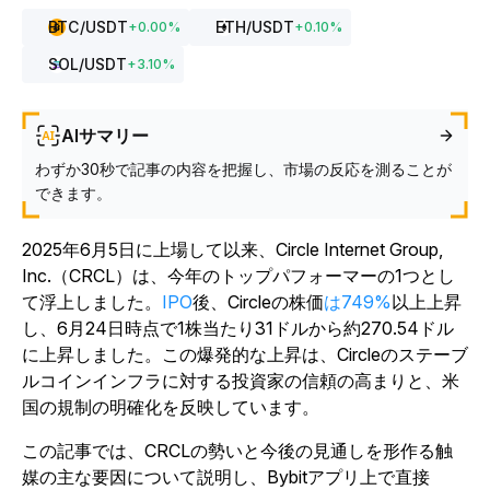
BTC
/USDT
ETH
/USDT
+
0.00
%
+
0.10
%
SOL
/USDT
+
3.10
%
AIサマリー
わずか30秒で記事の内容を把握し、市場の反応を測ることが
できます。
2025年6月5日に上場して以来、Circle Internet Group,
Inc.（CRCL）は、今年のトップパフォーマーの1つとし
て浮上しました。
IPO
後、Circleの株価
は749%
以上上昇
し、6月24日時点で1株当たり31ドルから約270.54ドル
に上昇しました。この爆発的な上昇は、Circleのステーブ
ルコインインフラに対する投資家の信頼の高まりと、米
国の規制の明確化を反映しています。
この記事では、CRCLの勢いと今後の見通しを形作る触
媒の主な要因について説明し、Bybitアプリ上で直接