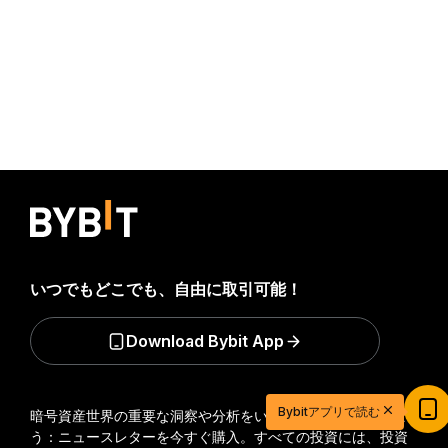
いつでもどこでも、自由に取引可能！
Download Bybit App
20ドル相当の特典ゲットで取引を始めよう
Bybitアプリで読む
暗号資産世界の重要な洞察や分析をいち早く手に入れましょ
新規登録＆取引で20ドル相当の獲得チャンス！
う：ニュースレターを今すぐ購入。
すべての投資には、投資