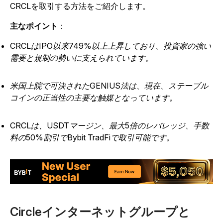
CRCLを取引する方法をご紹介します
。
主なポイント
：
CRCLはIPO以来749%以上上昇しており、投資家の強い
需要と規制の勢いに支えられています。
米国上院で可決されたGENIUS法は、現在、ステーブル
コインの正当性の主要な触媒となっています。
CRCLは、USDTマージン、最大5倍のレバレッジ、手数
料の50%割引でBybit TradFiで取引可能です。
Circleインターネットグループと