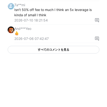
Ta**mi
Isn't 50% off fee to much I think an 5x leverage is
kinda of small I think
2026-07-10 18:21:54
And***Yeo
2026-07-06 07:42:47
すべてのコメントを見る