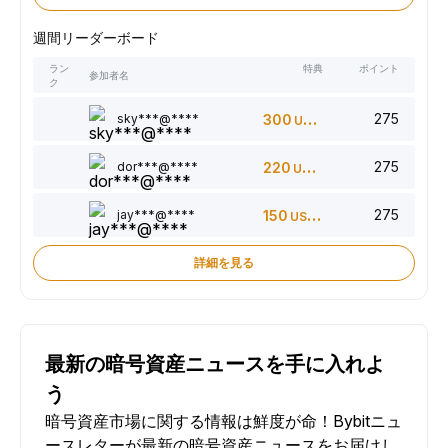
週間リーダーボード
ラン
特典
ポイント
参加者名
ク
275
sky***@****
300
USDT
275
dor***@****
220
USDT
275
jay***@****
150
USDT
詳細を見る
最新の暗号資産ニュースを手に入れよ
う
暗号資産市場に関する情報は鮮度が命！Bybitニュ
ースレターが最新の暗号資産ニュースをお届けし