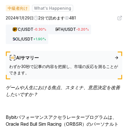
中級者向け
What's Happening
2024年1月29日
2分で読めます
481
BTC
/USDT
ETH
/USDT
-0.30
%
-0.20
%
SOL
/USDT
+
1.90
%
AIサマリー
わずか30秒で記事の内容を把握し、市場の反応を測ることが
できます。
ゲームや人生における焦点、スタミナ、意思決定を改善
したいですか？
Bybitパフォーマンスアクセラレータープログラムは、
Oracle Red Bull Sim Racing（ORBSR）のパーソナルト