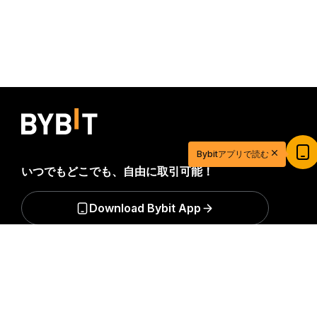
20ドル相当の特典ゲットで取引を始めよう
Bybitアプリで読む
新規登録＆取引で20ドル相当の獲得チャンス！
いつでもどこでも、自由に取引可能！
今すぐ登録
Download Bybit App
詳細サマリー
暗号資産世界の重要な洞察や分析をいち早く手に入れましょ
う：ニュースレターを今すぐ購入。
すべての投資には、投資
した全額を失うリスクなど、リスクが伴います。そのような
活動はすべての人に適しているとは限りません。