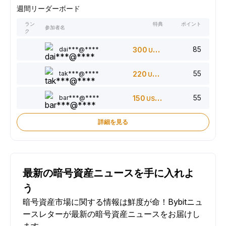
週間リーダーボード
ラン
特典
ポイント
参加者名
ク
85
dai***@****
300
USDT
55
tak***@****
220
USDT
55
bar***@****
150
USDT
詳細を見る
最新の暗号資産ニュースを手に入れよ
う
暗号資産市場に関する情報は鮮度が命！Bybitニュ
ースレターが最新の暗号資産ニュースをお届けし