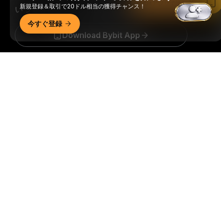
Bybitアプリで読む
新規登録＆取引で20ドル相当の獲得チャンス！
いつでもどこでも、自由に取引可能！
今すぐ登録
Download Bybit App
詳細サマリー
暗号資産世界の重要な洞察や分析をいち早く手に入れましょ
う：ニュースレターを今すぐ購入。
すべての投資には、投資
した全額を失うリスクなど、リスクが伴います。そのような
活動はすべての人に適しているとは限りません。
購読
フォローする