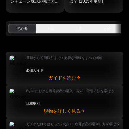
ンチェーン株式の完全ガイ
は？ (2025年更新)
ド
初心者
中級
上級
分析
登録から初回取引まで：必要な情報をすべて網羅
必須ガイド
ガイドを読む
Bybitにおける暗号資産の購入・売却・取引方法を学ぼう
現物取引
現物を詳しく見る
ガチホだけではもったいない：暗号資産の増やし方を学ぼう