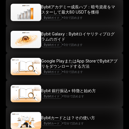
Bybitアカデミー成長ハブ：暗号資産をマ
スターして最大80 USDTを獲得
•
Bybitガイド
3分で読めます
Bybit Galaxy：Bybitロイヤリティプログ
ラムのガイド
•
Bybitガイド
3分で読めます
Google PlayまたはApp StoreでBybitアプ
リをダウンロードする方法
•
Bybitガイド
6分で読めます
Bybit 銀行振込+ 特徴と始め方
•
Bybitガイド
10分で読めます
Bybitカードとは？その使い方
•
Bybitカード
12分で読めます