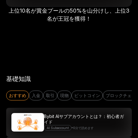
上位10名が賞金プールの50%を山分けし、上位3
名が王冠を獲得！
基礎知識
おすすめ
入金
取引
現物
ビットコイン
ブロックチェー
Bybit AIサブアカウントとは？：初心者ガ
イド
•
AI Subaccount
6分で読めます