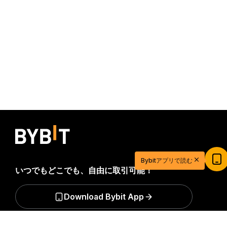
20ドル相当の特典ゲットで取引を始めよう
Bybitアプリで読む
新規登録＆取引で20ドル相当の獲得チャンス！
いつでもどこでも、自由に取引可能！
今すぐ登録
Download Bybit App
詳細サマリー