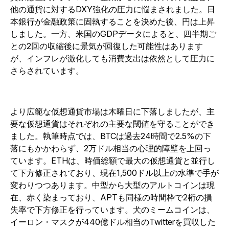
他の通貨に対するDXY強化の圧力に悩まされました。日
本銀行が金融政策に固執することを決めた後、円は上昇
しました。一方、米国のGDPデータによると、四半期ご
との2回の収縮後に景気が回復した可能性はあります
が、インフレが激化しても消費支出は依然として圧力に
さらされています。
より広範な仮想通貨市場は木曜日に下落しましたが、主
要な仮想通貨はそれぞれの主要な閾値を守ることができ
ました。執筆時点では、BTCは過去24時間で2.5%の下
落にもかかわらず、2万ドル相当の心理的障壁を上回っ
ています。ETHは、時価総額で最大の仮想通貨と並行し
て下方修正されており、現在1,500ドル以上の水準で手が
変わりつつあります。中型から大型のアルトコインは現
在、赤く染まっており、APTも同様の時間枠で2桁の損
失率で下方修正を行っています。犬のミームコインは、
イーロン・マスクが440億ドル相当のTwitterを買収した