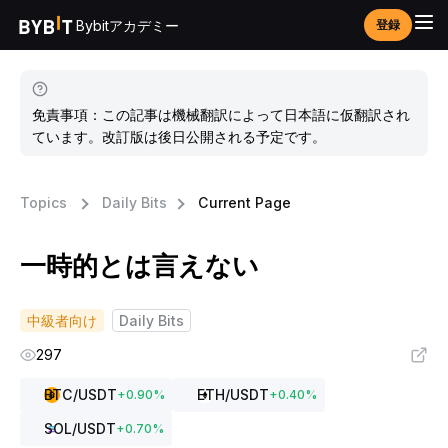
Bybitアカデミー
登録
免責事項：この記事は機械翻訳によって日本語に仮翻訳され
ています。改訂版は後日公開される予定です。
Topics
Daily Bits
Current Page
一時的とは言えない
中級者向け
Daily Bits
297
BTC
/USDT
ETH
/USDT
+
0.90
%
+
0.40
%
SOL
/USDT
+
0.70
%