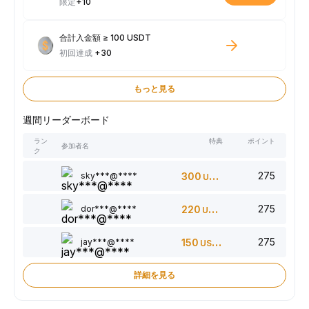
限定
+10
合計入金額 ≥ 100 USDT
初回達成
+30
もっと見る
週間リーダーボード
ラン
特典
ポイント
参加者名
ク
275
sky***@****
300
USDT
275
dor***@****
220
USDT
275
jay***@****
150
USDT
詳細を見る