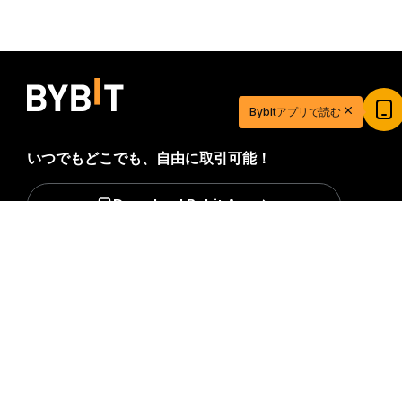
Bybitアプリで読む
いつでもどこでも、自由に取引可能！
20ドル相当の特典ゲットで取引を始めよう
新規登録＆取引で20ドル相当の獲得チャンス！
Download Bybit App
今すぐ登録
詳細サマリー
暗号資産世界の重要な洞察や分析をいち早く手に入れましょ
う：ニュースレターを今すぐ購入。
すべての投資には、投資
した全額を失うリスクなど、リスクが伴います。そのような
活動はすべての人に適しているとは限りません。
購読