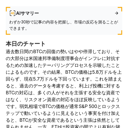
AIサマリー
わずか30秒で記事の内容を把握し、市場の反応を測ることが
できます。
本日のチャート
過去数日間のBTCの回復の勢いはやや停滞しており、そ
の大部分は米国連邦準備制度理事会がインフレに対抗す
るための加速したテーパリングプロセスを示唆したこと
によるものです。その結果、BTCの価格は5.8万ドルを上
回らず、現在5.7万ドルを下回っています。これを踏まえ
ると、過去のデータを考慮すると、利上げ投機に対する
BTCの対応は、多くの人がそれを主張する安全な資産で
はなく、リスクオン資産の対応をほぼ反映しているよう
です。弱気相場でBTCの価格が通常S&P 500とロックス
テップで動いているように見えるという事実を付け加え
ると、BTCが安全な資産であるという主張は依然として
見られません。一方、ETHは投資家の間でより有利な賭