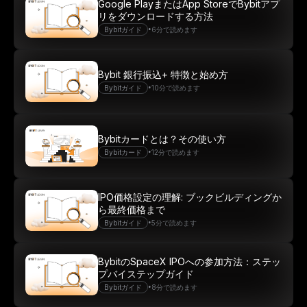
Google PlayまたはApp StoreでBybitアプ
リをダウンロードする方法
•
Bybitガイド
6分で読めます
Bybit 銀行振込+ 特徴と始め方
•
Bybitガイド
10分で読めます
Bybitカードとは？その使い方
•
Bybitカード
12分で読めます
IPO価格設定の理解: ブックビルディングか
ら最終価格まで
•
Bybitガイド
5分で読めます
BybitのSpaceX IPOへの参加方法：ステッ
プバイステップガイド
•
Bybitガイド
8分で読めます