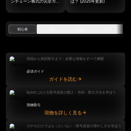
ンチェーン株式の完全ガイ
は？ (2025年更新)
ド
初心者
中級
上級
分析
登録から初回取引まで：必要な情報をすべて網羅
必須ガイド
ガイドを読む
Bybitにおける暗号資産の購入・売却・取引方法を学ぼう
現物取引
現物を詳しく見る
ガチホだけではもったいない：暗号資産の増やし方を学ぼう