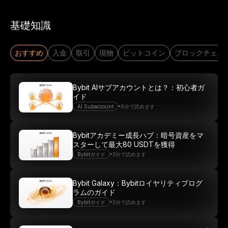
基礎知識
おすすめ
入金
取引
現物
ビットコイン
ブロックチェー
Bybit AIサブアカウントとは？：初心者ガ
イド
•
AI Subaccount
6分で読めます
Bybitアカデミー成長ハブ：暗号資産をマ
スターして最大80 USDTを獲得
•
Bybitガイド
3分で読めます
Bybit Galaxy：Bybitロイヤリティプログ
ラムのガイド
•
Bybitガイド
3分で読めます