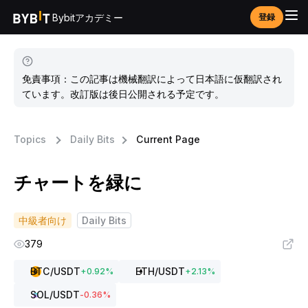
Bybitアカデミー
登録
免責事項：この記事は機械翻訳によって日本語に仮翻訳され
ています。改訂版は後日公開される予定です。
Topics
Daily Bits
Current Page
チャートを緑に
中級者向け
Daily Bits
379
BTC
/USDT
ETH
/USDT
+
0.92
%
+
2.13
%
SOL
/USDT
-0.36
%