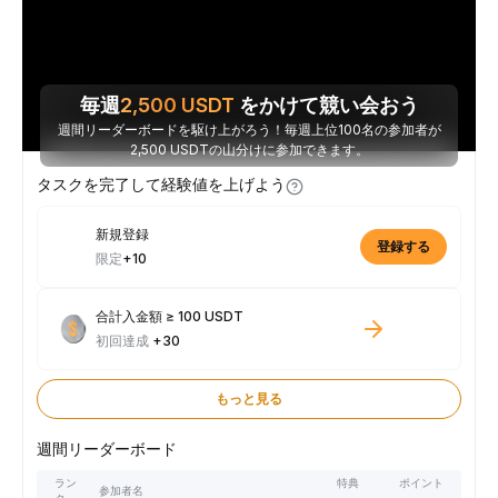
毎週
2,500
USDT
をかけて競い会おう
週間リーダーボードを駆け上がろう！毎週上位100名の参加者が
2,500 USDTの山分けに参加できます。
タスクを完了して経験値を上げよう
新規登録
登録する
限定
+10
合計入金額 ≥ 100 USDT
初回達成
+30
もっと見る
週間リーダーボード
ラン
特典
ポイント
参加者名