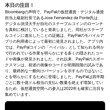
本日の注目！
Bloombergの声明で、PayPalの仮想通貨・デジタル通貨
担当上級副社長であるJose Fernandez da Ponte氏は、
デジタル決済大手が自社のステーブルコインのローンチ
を真剣に検討していると発表しました。同社がステーブ
ルコインに進出したことの証拠は、PayPalのモバイルア
プリの利用者によって最初に発見されました。アプリ内
では、PayPalコインの「ペイパル」として知られる何か
で行われている作業を明らかにする多くの隠されたコー
ドや画像が発見されました。それ以来、PayPalのスポー
クスマンは、前述の画像やコードが初期段階の試みであ
り、最終的な一般向けバージョンを示すものではないこ
とを明らかにするために登場しました。PayPalは四半期
ごとに数十億ドル相当の支払い数量を絶えず増加してい
るため、仮想通貨空間への参入は2022年も確実に注目を
集めています。