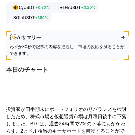
BTC
/USDT
ETH
/USDT
+
0.30
%
+
0.20
%
SOL
/USDT
+
1.50
%
AIサマリー
わずか30秒で記事の内容を把握し、市場の反応を測ることが
できます。
本日のチャート
投資家が四半期末にポートフォリオのリバランスを検討
したため、株式市場と仮想通貨市場は月曜日後半に下落
しました。BTCは、過去24時間で2%の下落にもかかわ
らず、2万ドル相当のキーサポートを擁護することがで