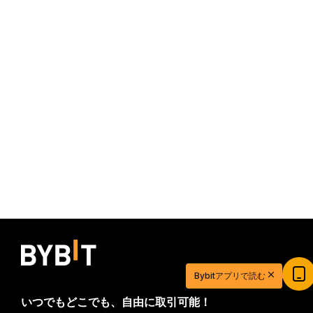
20ドル相当の特典ゲットで取引を始めよう
Bybitアプリで読む
新規登録＆取引で20ドル相当の獲得チャンス！
いつでもどこでも、自由に取引可能！
今すぐ登録