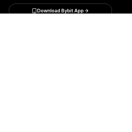
Download Bybit App
詳細サマリー
暗号資産世界の重要な洞察や分析をいち早く手に入れましょ
う：ニュースレターを今すぐ購入。
すべての投資には、投資
した全額を失うリスクなど、リスクが伴います。そのような
活動はすべての人に適しているとは限りません。
購読
フォローする
© 2018-2026 Bybit.com. All rights reserved.