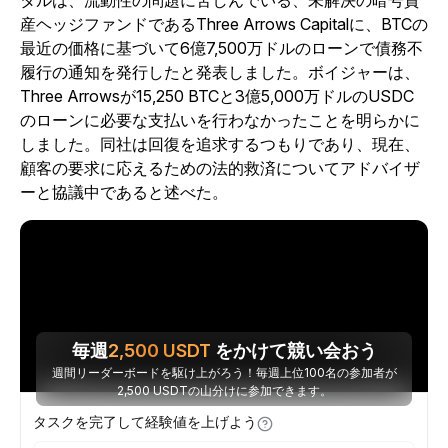
タルは、流動性の問題に苦しんでいる、未解決の暗号資
産ヘッジファンドであるThree Arrows Capitalに、BTCの
最近の価格に基づいて6億7,500万ドルのローンで債務不
履行の通知を発行したと発表しました。ボイジャーは、
Three Arrowsが15,250 BTCと3億5,000万ドルのUSDC
のローンに必要な支払いを行わなかったことを明らかに
しました。同社は回復を追求するつもりであり、現在、
顧客の要求に応えるための法的救済についてアドバイザ
ーと協議中であると述べた。
毎週
2,500
USDT
をかけて競い会おう
週間リーダーボードを駆け上がろう！毎週上位100名の参加者が
2,500 USDTの山分けに参加できます。
タスクを完了して経験値を上げよう