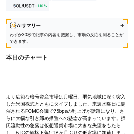
SOL
/USDT
+
1.10
%
AIサマリー
わずか30秒で記事の内容を把握し、市場の反応を測ることが
できます。
本日のチャート
より広範な暗号資産市場は月曜日、弱気地域に深く突入
した米国株式とともにダイブしました。来週水曜日に開
催されるFOMC会議で75bpsの利上げが話題になり、さ
らに大幅な引き締め措置への懸念が高まっています。摂
氏流動性の急落は仮想通貨市場に大きな失望をもたら
し、BTCの価格下落は18ヶ月ぶりの低水準に加速しまし