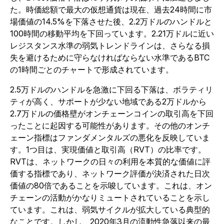
た。時価総額で最大の仮想通貨は現在、過去24時間に市
場価値の14.5%を下落させた後、2.2万ドルのハンドルと
100時間の移動平均を下回っています。2.21万ドルに近い
レジスタンス水準の弱気トレンドラインは、さらなる損
失を避けるために守らなければならない水準であるBTC
の1時間ごとのチャートで形成されています。
2.5万ドルのハンドルを急激に下回る下落は、ボラティリ
ティが高く、サポートが少ない地域である2万ドルから
2.7万ドルの価格壁がオンチェーンコインの取引高を下回
ったことに起因する可能性があります。その他のオンチ
ェーン指標はファンダメンタルズの悪化を反映していま
す。1つ目は、実現価値と取引高（RVT）の比率です。
RVTは、ネットワークの日々の利用を本質的な価値に評
価する指標であり、ネットワーク評価が決済された日次
価値の80倍であることを示唆しています。これは、オン
チェーンの活動がかなりミュートされていることを示し
ています。これは、弱気サイクルが拡大している典型的
なことです。しかし、2020年3月の流動性急落以来の最