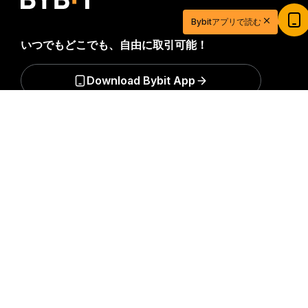
20ドル相当の特典ゲットで取引を始めよう
Bybitアプリで読む
新規登録＆取引で20ドル相当の獲得チャンス！
いつでもどこでも、自由に取引可能！
今すぐ登録
Download Bybit App
詳細サマリー
暗号資産世界の重要な洞察や分析をいち早く手に入れましょ
う：ニュースレターを今すぐ購入。
すべての投資には、投資
した全額を失うリスクなど、リスクが伴います。そのような
活動はすべての人に適しているとは限りません。
購読
フォローする