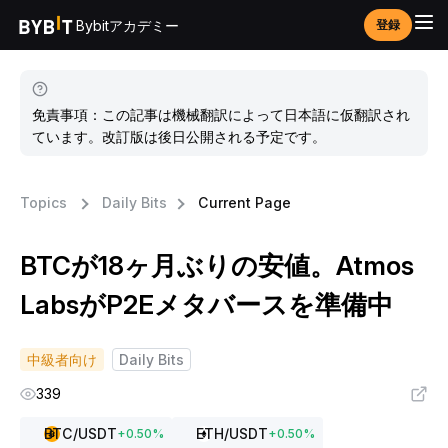
Bybitアカデミー
登録
免責事項：この記事は機械翻訳によって日本語に仮翻訳され
ています。改訂版は後日公開される予定です。
Topics
Daily Bits
Current Page
BTCが18ヶ月ぶりの安値。Atmos
LabsがP2Eメタバースを準備中
中級者向け
Daily Bits
339
BTC
/USDT
ETH
/USDT
+
0.50
%
+
0.50
%