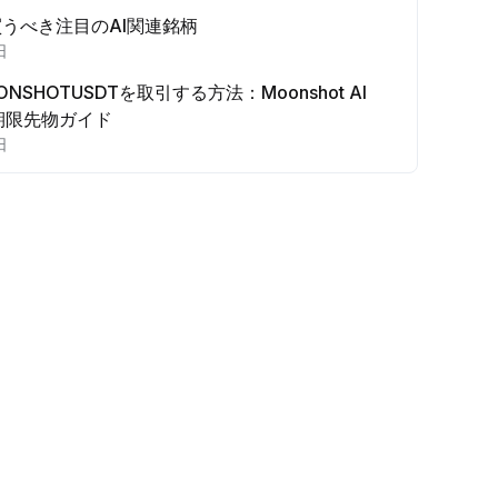
買うべき注目のAI関連銘柄
日
OONSHOTUSDTを取引する方法：Moonshot AI
O無期限先物ガイド
日