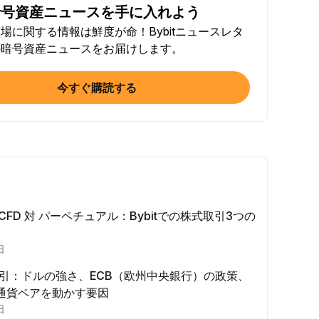
暗号資産ニュースを手に入れよう
Sで記事をシェア（0/5）
場に関する情報は鮮度が命！Bybitニュースレタ
するたびに
+2
の暗号資産ニュースをお届けします。
トで100ドル相当以上を取引する
するたびに
+10
今すぐ購読する
確認（KYC）を完了する
達成
+20
用額 ≥ 10 USDT
達成
+15
 対 CFD 対 パーペチュアル：Bybitでの株式取引3つの
e Futures ≥ $1000
日
するたびに
+15
D取引：ドルの強さ、ECB（欧州中央銀行）の政策、
e Options ≥ $2000
通貨ペアを動かす要因
するたびに
+10
日