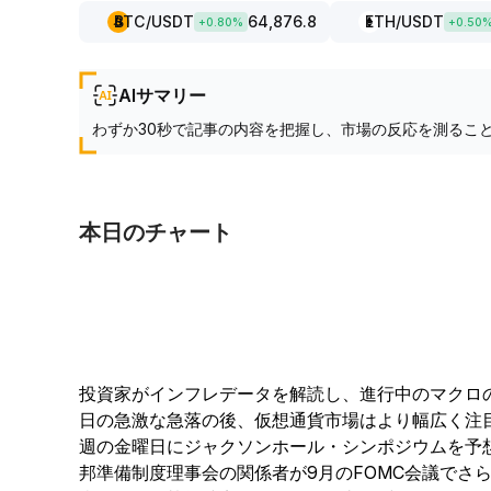
BTC
/USDT
64,876.8
ETH
/USDT
+
0.80
%
+
0.50
AIサマリー
わずか30秒で記事の内容を把握し、市場の反応を測るこ
本日のチャート
投資家がインフレデータを解読し、進行中のマクロ
日の急激な急落の後、仮想通貨市場はより幅広く注
週の金曜日にジャクソンホール・シンポジウムを予
邦準備制度理事会の関係者が9月のFOMC会議でさら