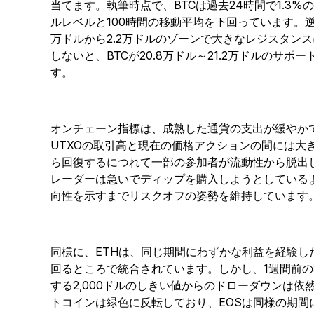
当てます。執筆時点で、BTCは過去24時間で1.3%
ルレベルと100時間の移動平均を下回っています。逆
万ドルから2.2万ドルのゾーンで大きなレジスタン
しないと、BTCが20.8万ドル～21.2万ドルのサ
す。
オンチェーン指標は、成熟した通貨の支出が緩やか
UTXOの取引高と現在の価格アクションの間には大
ら回復するにつれて一部の参加者が流動性から脱出
レーダーは急いでディップを購入しようとしている
向性を示すまでリスクオフの姿勢を維持しています
同様に、ETHは、同じ期間にわずかな利益を経験した
回るところで統合されています。しかし、1週間前の
する2,000ドルのしきい値からのドローダウンは
トコインは緑色に反転しており、EOSは同様の期間