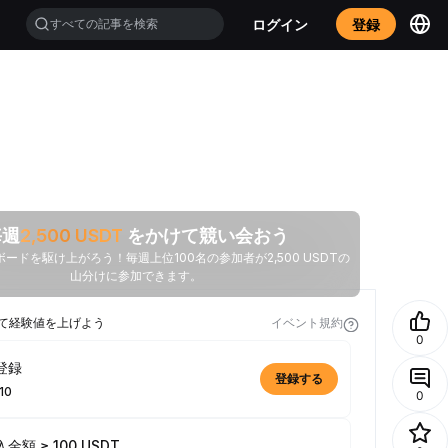
ログイン
登録
毎週
2,500
USDT
をかけて競い会おう
ードを駆け上がろう！毎週上位100名の参加者が2,500 USDTの
山分けに参加できます。
て経験値を上げよう
イベント規約
0
登録
登録する
10
0
金額 ≥ 100 USDT