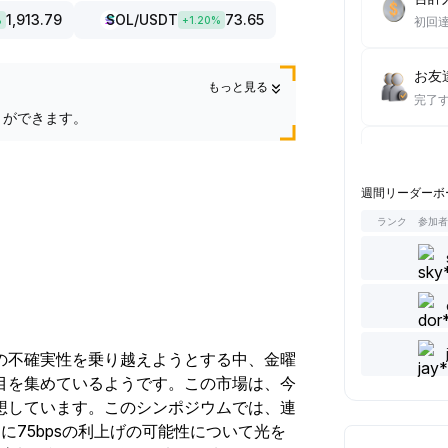
1,913.79
SOL
/USDT
73.65
%
+
1.20
%
初回
お友達
もっと見る
完了
とができます。
現物取
完了
週間リーダーボ
ランク
参加
読んだ
完了
コメ
完了
の不確実性を乗り越えようとする中、金曜
目を集めているようです。この市場は、今
5記
想しています。このシンポジウムでは、連
完了
に75bpsの利上げの可能性について光を