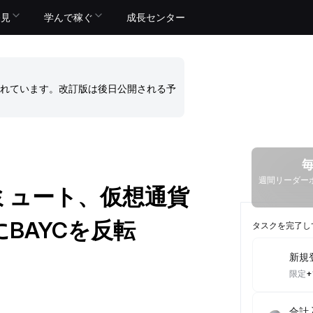
発見
学んで稼ぐ
成長センター
れています。改訂版は後日公開される予
週間リーダーボ
ミュート、仮想通貨
BAYCを反転
タスクを完了し
新規
限定
+
合計入