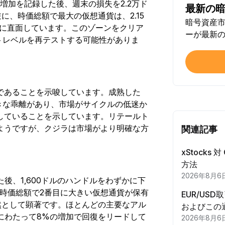
の増加を記録した後、週末の損失を2.2万ド
最新の
SN
に、時価総額で最大の仮想通貨は、2.15
暗号資産市
完了
スに直面しています。このゾーンをクリア
ーが最新
ポートレベルを再テストする可能性がありま
ボッ
完了
本人
であることを示唆しています。成熟した
初回
きな乖離があり、市場がサイクルの低迷か
していることを示しています。リテールト
資産運
ようですが、クジラは市場がより明確な方
関連記事
初回
。
xStocks
方法
Trad
2026年8月6
完了
後、1,600ドルのハンドルをわずかに下
時価総額で2番目に大きい仮想通貨が保有
EUR/US
依然として顕著です。ほとんどの主要なアル
Trad
およびこの
にわたって8%の増加で回復をリードして
完了
2026年8月6