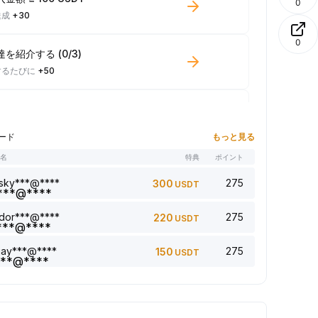
0
達成
+30
0
を紹介する (0/3)
するたびに
+50
引高 ≥ 100 USDT
するたびに
+10
ード
もっと見る
者名
特典
ポイント
記事： 0/5
するたびに
+1
sky***@****
275
300
USDT
dor***@****
275
220
USDT
ントを追加（0/5）
するたびに
+2
jay***@****
275
150
USDT
事をいいね（0/5）
するたびに
+1