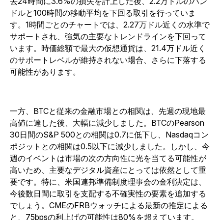
去24時間に3.6%の損失を計上した後、2.2万ドルのハン
ドルと100時間の移動平均を下回る取引を行っていま
す。1時間ごとのチャートでは、2.27万ドル近くの水準で
サポートされ、強気の主要なトレンドラインを下回って
います。時価総額で最大の仮想通貨は、21.4万ドル近く
のサポートレベルが維持されない場合、さらに下落する
可能性があります。
一方、BTCと従来の金融市場との相関は、先週の現地最
高値に達した後、大幅に減少しました。BTCのPearson
30日間のS&P 500との相関は0.7に低下し、Nasdaqコン
ポジットとの相関は0.5以下に減少しました。しかし、今
週のイベントは市場の次の方向性に光を当てる可能性が
高いため、主要なデジタル資産にとっては依然として重
要です。特に、米国連邦準備制度理事会の金利決定は、
今後数日間に取引を支配する不確実性の要素を追加する
でしょう。CMEのFRBウォッチによる最新の推定による
と、75bpsの利上げの可能性は80%を超えています。