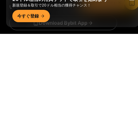
Bybitアプリで読む
新規登録＆取引で20ドル相当の獲得チャンス！
いつでもどこでも、自由に取引可能！
今すぐ登録
Download Bybit App
詳細サマリー
暗号資産世界の重要な洞察や分析をいち早く手に入れましょ
う：ニュースレターを今すぐ購入。
すべての投資には、投資
した全額を失うリスクなど、リスクが伴います。そのような
活動はすべての人に適しているとは限りません。
購読
フォローする