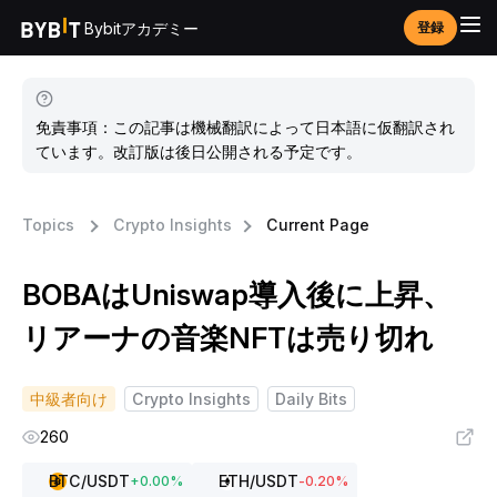
Bybitアカデミー
登録
免責事項：この記事は機械翻訳によって日本語に仮翻訳され
ています。改訂版は後日公開される予定です。
Topics
Crypto Insights
Current Page
BOBAはUniswap導入後に上昇、
リアーナの音楽NFTは売り切れ
中級者向け
Crypto Insights
Daily Bits
260
BTC
/USDT
ETH
/USDT
+
0.00
%
-0.20
%