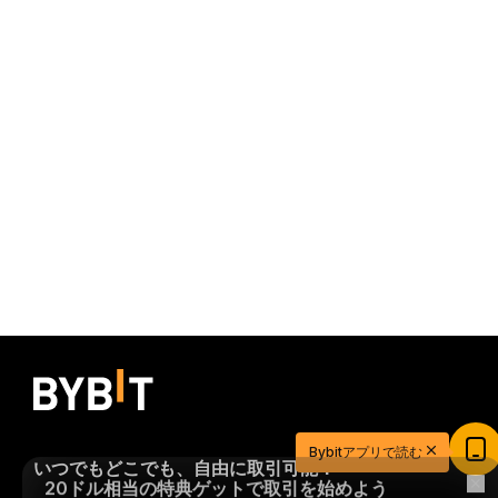
20ドル相当の特典ゲットで取引を始めよう
Bybitアプリで読む
新規登録＆取引で20ドル相当の獲得チャンス！
いつでもどこでも、自由に取引可能！
今すぐ登録