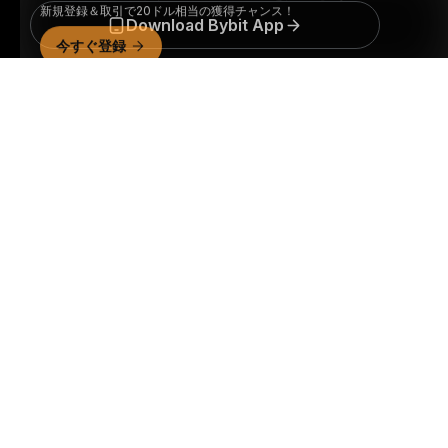
Download Bybit App
詳細サマリー
暗号資産世界の重要な洞察や分析をいち早く手に入れましょ
う：ニュースレターを今すぐ購入。
すべての投資には、投資
した全額を失うリスクなど、リスクが伴います。そのような
活動はすべての人に適しているとは限りません。
購読
フォローする
© 2018-2026 Bybit.com. All rights reserved.