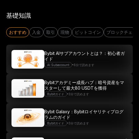
基礎知識
おすすめ
入金
取引
現物
ビットコイン
ブロックチェー
Bybit AIサブアカウントとは？：初心者ガ
イド
•
AI Subaccount
6分で読めます
Bybitアカデミー成長ハブ：暗号資産をマ
スターして最大80 USDTを獲得
•
Bybitガイド
3分で読めます
Bybit Galaxy：Bybitロイヤリティプログ
ラムのガイド
•
Bybitガイド
3分で読めます