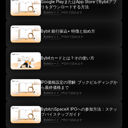
Google PlayまたはApp StoreでBybitアプ
リをダウンロードする方法
•
Bybitガイド
6分で読めます
Bybit 銀行振込+ 特徴と始め方
•
Bybitガイド
10分で読めます
Bybitカードとは？その使い方
•
Bybitカード
12分で読めます
IPO価格設定の理解: ブックビルディングか
ら最終価格まで
•
Bybitガイド
5分で読めます
BybitのSpaceX IPOへの参加方法：ステッ
プバイステップガイド
•
Bybitガイド
8分で読めます