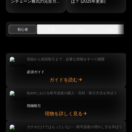
ンチェーン株式の完全ガイ
は？ (2025年更新)
ド
初心者
中級
上級
分析
登録から初回取引まで：必要な情報をすべて網羅
必須ガイド
ガイドを読む
Bybitにおける暗号資産の購入・売却・取引方法を学ぼう
現物取引
現物を詳しく見る
ガチホだけではもったいない：暗号資産の増やし方を学ぼう