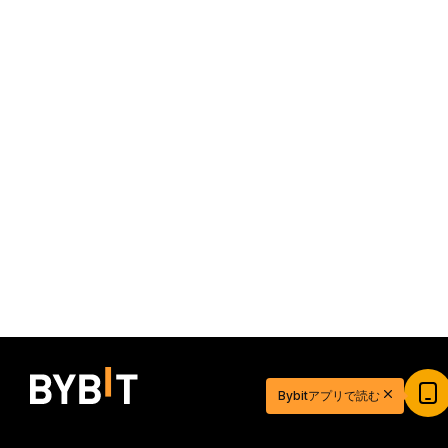
20ドル相当の特典ゲットで取引を始めよう
Bybitアプリで読む
新規登録＆取引で20ドル相当の獲得チャンス！
今すぐ登録