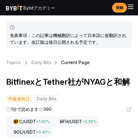
Bybitアカデミー
登録
免責事項：この記事は機械翻訳によって日本語に仮翻訳され
ています。改訂版は後日公開される予定です。
Topics
Daily Bits
Current Page
BitfinexとTether社がNYAGと和解
中級者向け
Daily Bits
1分で読めます
390
BTC
/USDT
ETH
/USDT
+
1.00
%
+
2.30
%
SOL
/USDT
+
0.40
%