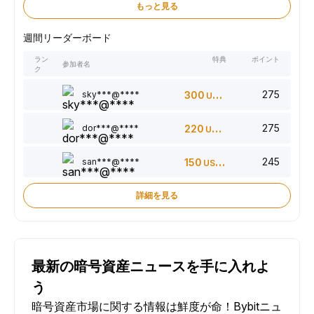
もっと見る
週間リーダーボード
ラン
特典
ポイント
参加者名
ク
275
sky***@****
300
USDT
275
dor***@****
220
USDT
245
san***@****
150
USDT
詳細を見る
最新の暗号資産ニュースを手に入れよ
う
暗号資産市場に関する情報は鮮度が命！Bybitニュ