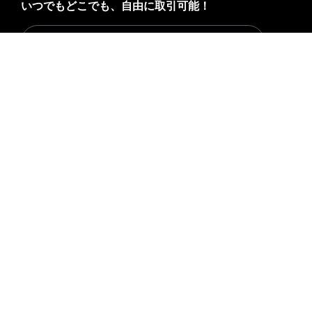
いつでもどこでも、自由に取引可能！
Download Bybit App
詳細サマリー
暗号資産世界の重要な洞察や分析をいち早く手に入れましょ
う：ニュースレターを今すぐ購入。
すべての投資には、投資
した全額を失うリスクなど、リスクが伴います。そのような
活動はすべての人に適しているとは限りません。
購読
フォローする
© 2018-2026 Bybit.com. All rights reserved.