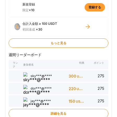
新規登録
登録する
限定
+10
合計入金額 ≥ 100 USDT
初回達成
+30
もっと見る
週間リーダーボード
ラン
特典
ポイント
参加者名
ク
275
sky***@****
300
USDT
275
dor***@****
220
USDT
275
jay***@****
150
USDT
詳細を見る