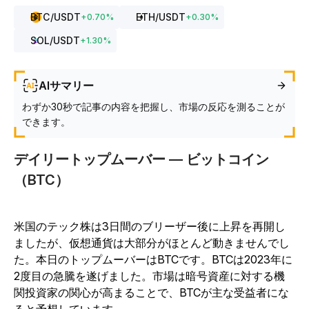
BTC
/USDT
ETH
/USDT
+
0.70
%
+
0.30
%
SOL
/USDT
+
1.30
%
AIサマリー
わずか30秒で記事の内容を把握し、市場の反応を測ることが
できます。
デイリートップムーバー — ビットコイン
（BTC）
米国のテック株は3日間のブリーザー後に上昇を再開し
ましたが、仮想通貨は大部分がほとんど動きませんでし
た。本日のトップムーバーはBTCです。BTCは2023年に
2度目の急騰を遂げました。市場は暗号資産に対する機
関投資家の関心が高まることで、BTCが主な受益者にな