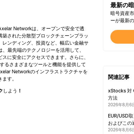
最新の
SN
暗号資産市
完了
ーが最新
xelar Networkは、オープンで安全で透
ボッ
構築された分散型ブロックチェーンプラッ
完了
、レンディング、投資など、幅広い金融サ
orkは、最先端のテクノロジーを活用して、
本人
ビスに安全にアクセスできます。さらに、
初回
にするさまざまなツールと機能を提供して
ar Networkのインフラストラクチャを
資産運
関連記事
きます。
初回
ク
しよう
！
xStocks
方法
Trad
2026年8月6
完了
EUR/US
Trad
およびこの
完了
2026年8月6