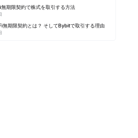
radFi無期限契約で株式を取引する方法
日
dFi無期限契約とは？ そしてBybitで取引する理由
日