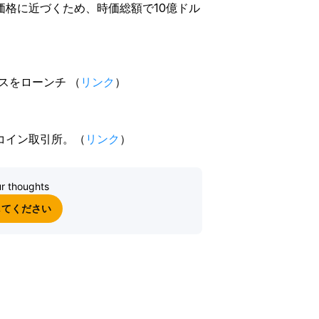
格に近づくため、時価総額で10億ドル
イスをローンチ （
リンク
）
コイン取引所。（
リンク
）
r thoughts
してください