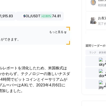
初回
1,915.83
SOL
/USDT
74.81
+
2.80
%
お友達
完了
もっと見る
現物取
とができます。
完了
週間リーダーボ
ランク
参加
読んだ
完了
ールレポートを消化したため、米国株式は
かかわらず、テクノロジーの激しいナスダ
コメ
24時間でビットコインとイーサリアムが
完了
プムーバーはAXLで、2023年4月6日に
%増加しました。
5記
完了