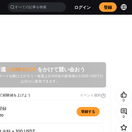
ログイン
登録
毎週
2,500
USDT
をかけて競い会おう
ードを駆け上がろう！毎週上位100名の参加者が2,500 USDTの
山分けに参加できます。
て経験値を上げよう
イベント規約
0
登録
登録する
10
0
金額 ≥ 100 USDT