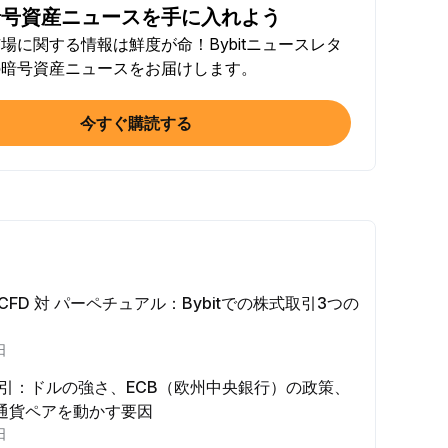
暗号資産ニュースを手に入れよう
Sで記事をシェア（0/5）
場に関する情報は鮮度が命！Bybitニュースレタ
するたびに
+2
の暗号資産ニュースをお届けします。
トで100ドル相当以上を取引する
するたびに
+10
今すぐ購読する
確認（KYC）を完了する
達成
+20
用額 ≥ 10 USDT
達成
+15
 対 CFD 対 パーペチュアル：Bybitでの株式取引3つの
e Futures ≥ $1000
日
するたびに
+15
D取引：ドルの強さ、ECB（欧州中央銀行）の政策、
e Options ≥ $2000
通貨ペアを動かす要因
するたびに
+10
日