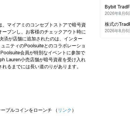
Bybit T
2026年8月6
株式のTra
は、マイアミのコンセプトストアで暗号資
2026年8月6
オープンし、お客様のチェックアウト時に
通貨決済が店舗に追加されたのは、インター
ニティのPoolsuiteとのコラボレーショ
FTは、Poolsuite会員が特別なイベントに参加で
h Lauren小売店舗が暗号資産を受け入れ
されるまでには長い道のりがあります。
。
ステーブルコインをローンチ （
リンク
）