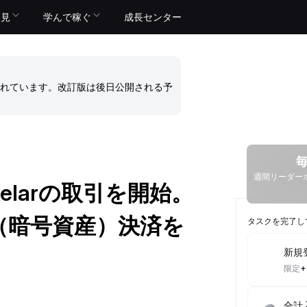
発見
学んで稼ぐ
成長センター
れています。改訂版は後日公開される予
週間リーダーボ
xelarの取引を開始。
通貨（暗号資産）決済を
タスクを完了し
新規
限定
+
合計入