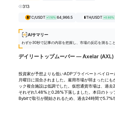
313
BTC
/USDT
64,966.5
ETH
/USDT
+
1.10
%
+
0.60
%
AIサマリー
わずか30秒で記事の内容を把握し、市場の反応を測るこ
デイリートップムーバー — Axelar (AXL)
投資家が予想よりも低いADPプライベートペイロ
月曜日に混合されました。雇用市場が弱まったにも
ック複合施設は低調でした。仮想通貨市場は、過去
それぞれ1.48%と0.28%下落しました。本日のトッ
Bybitで取引が開始されるため、過去24時間で5.7