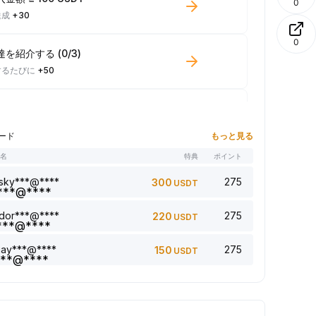
0
達成
+30
0
を紹介する (0/3)
するたびに
+50
引高 ≥ 100 USDT
するたびに
+10
ード
もっと見る
者名
特典
ポイント
記事： 0/5
するたびに
+1
sky***@****
275
300
USDT
dor***@****
275
220
USDT
ントを追加（0/5）
するたびに
+2
jay***@****
275
150
USDT
事をいいね（0/5）
するたびに
+1