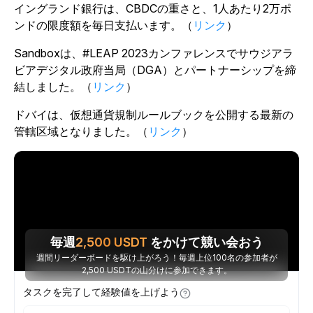
イングランド銀行は、CBDCの重さと、1人あたり2万ポ
ンドの限度額を毎日支払います。（
リンク
）
Sandboxは、#LEAP 2023カンファレンスでサウジアラ
ビアデジタル政府当局（DGA）とパートナーシップを締
結しました。（
リンク
）
ドバイは、仮想通貨規制ルールブックを公開する最新の
管轄区域となりました。（
リンク
）
毎週
2,500
USDT
をかけて競い会おう
週間リーダーボードを駆け上がろう！毎週上位100名の参加者が
2,500 USDTの山分けに参加できます。
タスクを完了して経験値を上げよう