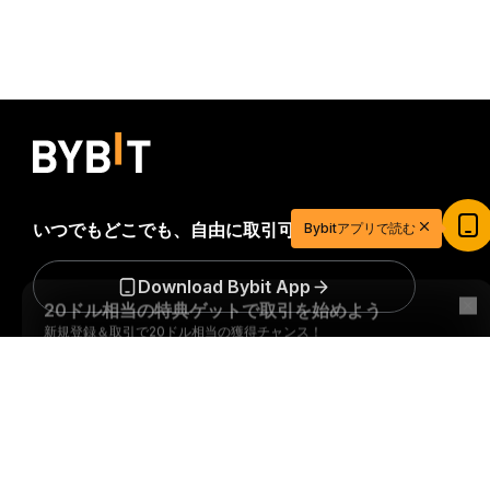
20ドル相当の特典ゲットで取引を始めよう
いつでもどこでも、自由に取引可能！
Bybitアプリで読む
新規登録＆取引で20ドル相当の獲得チャンス！
今すぐ登録
Download Bybit App
詳細サマリー
暗号資産世界の重要な洞察や分析をいち早く手に入れましょ
う：ニュースレターを今すぐ購入。
すべての投資には、投資
した全額を失うリスクなど、リスクが伴います。そのような
活動はすべての人に適しているとは限りません。