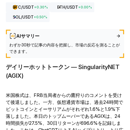
BTC
/USDT
ETH
/USDT
+
0.30
%
+
0.00
%
SOL
/USDT
+
0.50
%
AIサマリー
わずか30秒で記事の内容を把握し、市場の反応を測ることが
できます。
デイリーホットトークン — SingularityNET
(AGIX)
米国株式は、FRB当局者からの鷹狩りのコメントを受け
て後退しました。一方、仮想通貨市場は、過去24時間で
ビットコインとイーサリアムがそれぞれ1.6%と1.9%下
落しました。本日のトップムーバーであるAGIXは、24
時間損失が27.5%、30日リターンが696.6%を記録しま