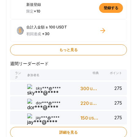
新規登録
登録する
限定
+10
合計入金額 ≥ 100 USDT
初回達成
+30
もっと見る
週間リーダーボード
ラン
特典
ポイント
参加者名
ク
275
sky***@****
300
USDT
275
dor***@****
220
USDT
275
jay***@****
150
USDT
詳細を見る