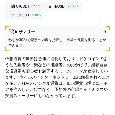
BTC
/USDT
ETH
/USDT
+
1.10
%
+
0.90
%
SOL
/USDT
+
3.10
%
AIサマリー
わずか30秒で記事の内容を把握し、市場の反応を測ることが
できます。
仮想通貨の世界は急速に進化しており、ドゲコインのよ
うな先駆者や「柴などの後継者」のおかげで、経験豊富
な投資家も初心者も魅了するミームコインが登場
してい
ます
。
ウイルスインターネットミームに触発されること
が多いこれらのデジタル通貨は、仮想通貨市場にユーモ
アを注入しただけでなく、予想外の市場ダイナミクスや
投資ストーリーにもつながっています。