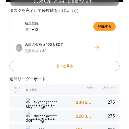
2,500 USDTの山分けに参加できます。
タスクを完了して経験値を上げよう
新規登録
登録する
限定
+10
合計入金額 ≥ 100 USDT
初回達成
+30
もっと見る
週間リーダーボード
ラン
特典
ポイント
参加者名
ク
275
sky***@****
300
USDT
275
dor***@****
220
USDT