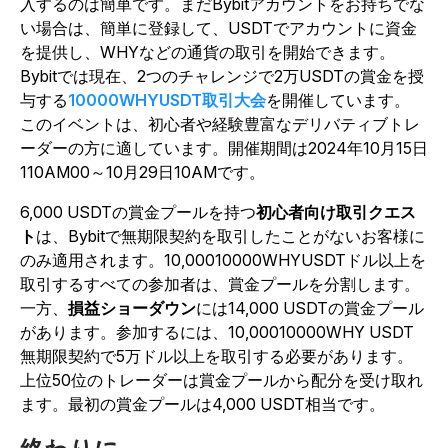
入するのは簡単です。まだBybitアカウントをお持ちでな
い場合は、簡単に登録して、USDTでアカウントに資金
を提供し、WHYなどの通貨の取引を開始できます。
Bybitでは現在、
2つのチャレンジで2万USDTの賞金を授
与する
10000WHYUSDT取引大会
を開催しています。
このイベントは、初心者や経験豊富なデリバティブトレ
ーダーの方に適しています。開催期間は2024年10月15日
110AM00～10月29日10AMです。
6
,000 USDTの賞金プールを持つ
初心者向け取引クエス
ト
は、Bybitで無期限契約を取引したことがないお客様に
のみ適用されます。
10,00010000WHYUSDTドル以上を
取引するすべての参加者は、賞金プールを分割します。
一方、
損益ショーダウン
には14,000 USDTの賞金プール
があります。参加するには、10,00010000WHY USDT
無期限契約で5万ドル以上を取引する必要があります。
上位50位のトレーダーは賞金プールから配分を受け取れ
ます。最初の賞金プールは4,000 USDT相当です。