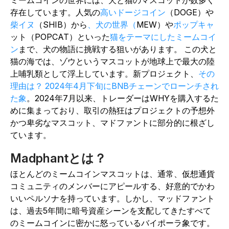
ミームコインの世界には、犬と猫のマスコットが数多く
存在しています。人気の
高いドージコイン
（DOGE）や
柴イヌ
（SHIB）
から
、犬の世界（
MEW）や
ポップキャ
ット（POPCAT）
といった
猫をテーマにしたミームコイ
ン
まで、犬の物語に挑戦する狙いがあります。
この犬と
猫の海では、ゾウというマスコットが地球上で最大の陸
上哺乳類として浮上しています。新プロジェクト、
その
理由は？ 2024年4月下旬にBNBチェーンでローンチされ
た象
。
2024年7月以来、トレーダーはWHYを購入するた
めに集まっており、取引の熱狂はプロジェクトの予想外
かつ卑劣なマスコット、マドファントに部分的に根ざし
ています。
Madphantとは？
ほとんどのミームコインマスコットは、通常、仮想通貨
コミュニティのメンバーにアピールする、好意的でかわ
いいペルソナを持っています。しかし、マッドファント
は、過去5年間に暗号資産シーンを支配してきたすべて
のミームコインに密かに怒っているバイポーラ象です。