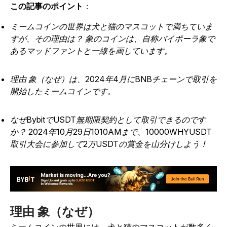
この記事のポイント
：
ミームコインの世界は犬と猫のマスコットで満ちていま
すが、その理由は？ 象のコインは、自称バイポーラ象で
あるマッドファントと一線を画しています。
理由 象（なぜ）は、2024年4月にBNBチェーンで取引を
開始したミームコインです。
なぜBybitでUSDT無期限契約として取引できるのです
か？ 2024年10月29日1010AMまで、10000WHYUSDT
取引大会に参加して2万USDTの賞金を山分けしよう！
理由 象（なぜ）