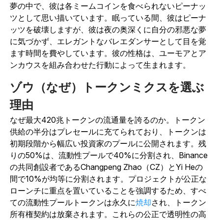
夢の中で、彼は各ミームコインを食べられないピーナッ
ツとして思い描いています。眠っている間、彼はピーナ
ッツを破壊しますが、彼は夜の奥深くに自分の邪悪な夢
に気づかず、エレガントなバレエダンサーとして目を覚
ます時間を費やしています。彼の性格は、ユーモアとア
ンカウスを組み合わせた行動によって生まれます。
ゾウ（なぜ）トークンミクスを選ぶ
理由
なぜ最大420兆トークンの流通量を誇るのか。トークン
供給の半分はプレセールに充てられており、トークンは
初期段階から幅広い投資家のプールに公開されます。残
りの50%は、流動性プールで40%に分割され、Binance
の共同創設者であるChangpeng Zhao（CZ）とYi Heの
間で10%が均等に分割されます。
プロジェクトが公正な
ローンチに重点を置いていることを強調するため、すべ
ての流動性プールトークンは永久
に
焼却
され、トークン
所有権契約は放棄されます。これらの公正で透明性の高