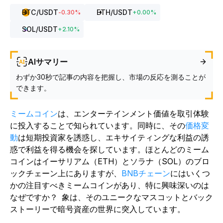
BTC
/USDT
ETH
/USDT
-0.30
%
+
0.00
%
SOL
/USDT
+
2.10
%
AIサマリー
わずか30秒で記事の内容を把握し、市場の反応を測ることが
できます。
ミームコイン
は、エンターテインメント価値を取引体験
に投入することで知られています。同時に、その
価格変
動
は短期投資家を誘惑し、エキサイティングな利益の誘
惑で利益を得る機会を探しています。ほとんどのミーム
コインはイーサリアム（ETH）とソラナ（SOL）のブロ
ックチェーン上にありますが、
BNBチェーン
にはいくつ
かの注目すべきミームコインがあり、特に興味深いのは
なぜですか？
象は、そのユニークなマスコットとバック
ストーリーで暗号資産の世界に突入しています。