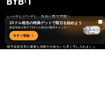
いつでもどこでも、自由に取引可能！
20ドル相当の特典ゲットで取引を始めよう
Bybitアプリで読む
新規登録＆取引で20ドル相当の獲得チャンス！
Download Bybit App
今すぐ登録
暗号資産世界の重要な洞察や分析をいち早く手に入れましょ
う：ニュースレターを今すぐ購入。
すべての投資には、投資
詳細サマリー
した全額を失うリスクなど、リスクが伴います。そのような
活動はすべての人に適しているとは限りません。
購読
フォローする