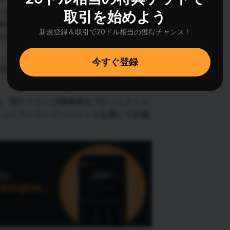
異なるブロックチェーンを搭載しています。
取引を始めよう
andWolf 0x67の最大供給量は1兆トークン
新規登録＆取引で20ドル相当の獲得チャンス！
流通しており、LandWolf 0x67の流通
今すぐ登録
を採用しており、流通量を増やすことで自
れ、両トークンの開発者はプロジェクトの
ミュニティエンゲージメントを通じて分散