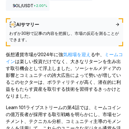
SOL
/USDT
+
2.00
%
AIサマリー
わずか30秒で記事の内容を把握し、市場の反応を測ることが
できます。
仮想通貨市場が2024年に強
気相場を迎え
る中、
ミームコ
イン
は楽しい投資だけでなく、大きなリターンを生み出
す取引機会として浮上しました。ソーシャルメディアの
影響とコミュニティの誇大広告によって勢いが増してい
るこのセクターは、ボラティリティが高く、潜在的に利
益をもたらす資産を取引する技術を習得するきっかけと
なりました。
Learn 101ライブストリームの第4話では、ミームコイン
の億万長者が採用する取引戦略を明らかにし、市場セン
チメント、テクニカル分析、コミュニティ主導のモメン
タムを活用して、これらのユニークなデジタル通貨を活