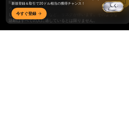
Bybitアプリで読む
暗号資産世界の重要な洞察や分析をいち早く手に入れましょ
新規登録＆取引で20ドル相当の獲得チャンス！
う：ニュースレターを今すぐ購入。
すべての投資には、投資
今すぐ登録
した全額を失うリスクなど、リスクが伴います。そのような
活動はすべての人に適しているとは限りません。
購読
詳細サマリー
フォローする
© 2018-2026 Bybit.com. All rights reserved.