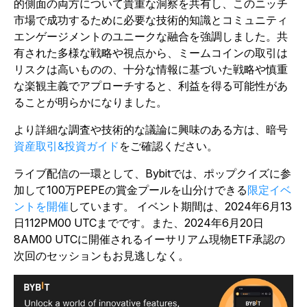
的側面の両方について貴重な洞察を共有し、このニッチ
市場で成功するために必要な技術的知識とコミュニティ
エンゲージメントのユニークな融合を強調しました。共
有された多様な戦略や視点から、ミームコインの取引は
リスクは高いものの、十分な情報に基づいた戦略や慎重
な楽観主義でアプローチすると、利益を得る可能性があ
ることが明らかになりました。
より
詳細な調査や技術的な議論に興味のある方は、暗号
資産取引&投資ガイド
をご確認ください
。
ライブ配信の一環として、Bybitでは
、ポップクイズに参
加して100万PEPEの賞金プールを山分けできる
限定イベ
ントを開催
しています。
イベント期間は、2024年6月13
日112PM00 UTCまでです。また、2024年6月20日
8AM00 UTCに開催されるイーサリアム現物ETF承認の
次回のセッションもお見逃しなく。