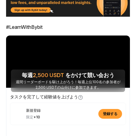
#LearnWithBybit
毎週
2,500
USDT
をかけて競い会おう
週間リーダーボードを駆け上がろう！毎週上位100名の参加者が
2,500 USDTの山分けに参加できます。
タスクを完了して経験値を上げよう
新規登録
登録する
限定
+10