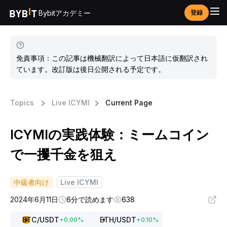
Bybitアカデミー
登録
免責事項：この記事は機械翻訳によって日本語に仮翻訳され
ています。改訂版は後日公開される予定です。
Topics
Live ICYMI
Current Page
ICYMIの実践体験：ミームコイン
で一攫千金を狙え
中級者向け
Live ICYMI
2024年6月11日
6分で読めます
638
BTC
/USDT
ETH
/USDT
+
0.00
%
+
0.10
%