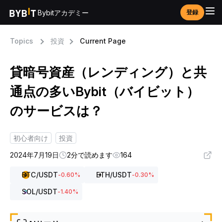
Bybitアカデミー
登録
Topics
投資
Current Page
貸暗号資産（レンディング）と共
通点の多いBybit（バイビット）
のサービスは？
初心者向け
投資
2024年7月19日
2分で読めます
164
BTC
/USDT
ETH
/USDT
-0.60
%
-0.30
%
SOL
/USDT
-1.40
%