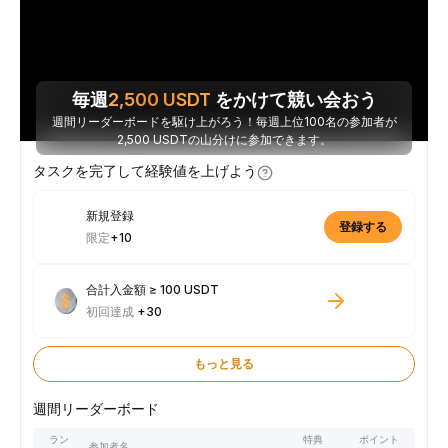
毎週
2,500
USDT
をかけて競い会おう
週間リーダーボードを駆け上がろう！毎週上位100名の参加者が
2,500 USDTの山分けに参加できます。
タスクを完了して経験値を上げよう
新規登録
登録する
限定
+10
合計入金額 ≥ 100 USDT
初回達成
+30
もっと見る
週間リーダーボード
ラン
特典
ポイント
参加者名