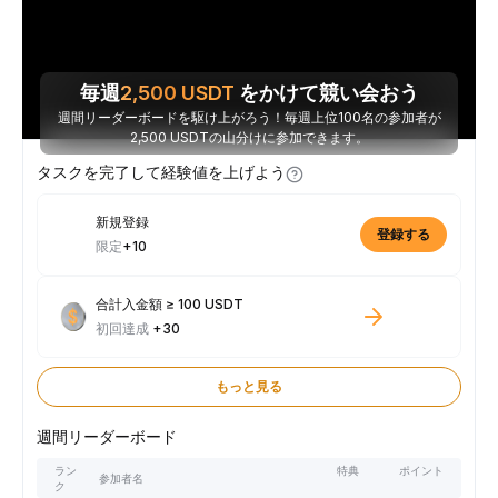
毎週
2,500
USDT
をかけて競い会おう
週間リーダーボードを駆け上がろう！毎週上位100名の参加者が
2,500 USDTの山分けに参加できます。
タスクを完了して経験値を上げよう
新規登録
登録する
限定
+10
合計入金額 ≥ 100 USDT
初回達成
+30
もっと見る
週間リーダーボード
ラン
特典
ポイント
参加者名
ク