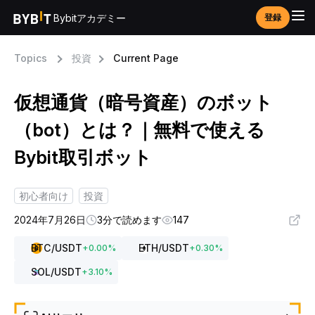
Bybitアカデミー
登録
Topics
投資
Current Page
仮想通貨（暗号資産）のボット
（bot）とは？｜無料で使える
Bybit取引ボット
初心者向け
投資
2024年7月26日
3分で読めます
147
BTC
/USDT
ETH
/USDT
+
0.00
%
+
0.30
%
SOL
/USDT
+
3.10
%