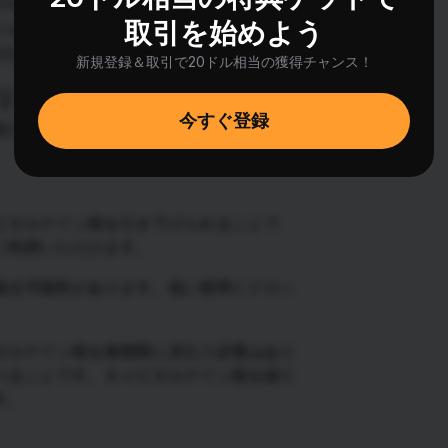
TH損失を回収することもできます。こ
取引を始めよう
0ドルの資本損失を得ることができます。そ
、支払うべき税金額が大幅に減少します。
新規登録＆取引で20ドル相当の獲得チャンス！
リスク
今すぐ登録
前に知っておくべきメリットと潜在的なリ
ピタルゲイン税を引き下げられることで
ご利用いただけます。
陥る可能性があります。低い税率にドロッ
タルゲイン税を無期限に支払う必要はあり
べることです。キャピタルゲイン税を繰り
す。