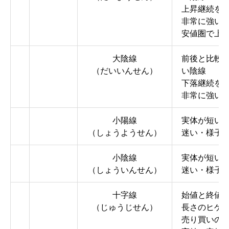
上昇継続を
非常に強い
安値圏で上
大陰線
前後と比較
（だいいんせん）
い陰線
下落継続を
非常に強い
小陽線
実体が短い
（しょうようせん）
迷い・様子
小陰線
実体が短い
（しょういんせん）
迷い・様子
十字線
始値と終値
（じゅうじせん）
長さのヒゲ
売り買いの