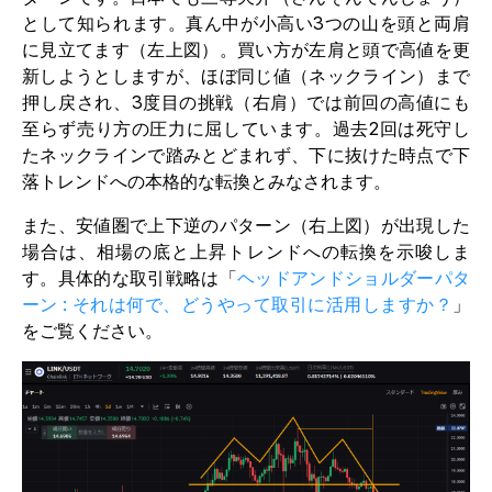
として知られます。真ん中が小高い3つの山を頭と両肩
に見立てます（左上図）。買い方が左肩と頭で高値を更
新しようとしますが、ほぼ同じ値（ネックライン）まで
押し戻され、3度目の挑戦（右肩）では前回の高値にも
至らず売り方の圧力に屈しています。過去2回は死守し
たネックラインで踏みとどまれず、下に抜けた時点で下
落トレンドへの本格的な転換とみなされます。
また、安値圏で上下逆のパターン（右上図）が出現した
場合は、相場の底と上昇トレンドへの転換を示唆しま
す。具体的な取引戦略は「
ヘッドアンドショルダーパタ
ーン : それは何で、どうやって取引に活用しますか？
」
をご覧ください。