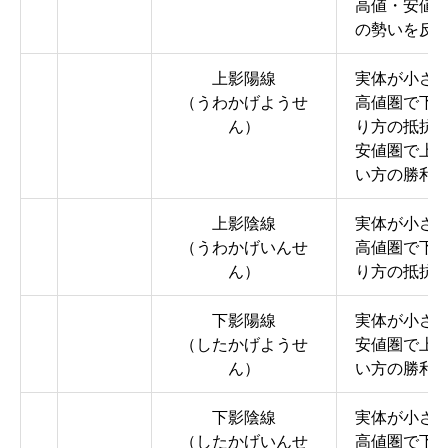
高値・安値
の勢いを反
上影陽線
実体が小さ
（うわかげようせ
高値圏で下
ん）
り方の抵抗
安値圏で上
い方の勝利
上影陰線
実体が小さ
（うわかげいんせ
高値圏で下
ん）
り方の抵抗
下影陽線
実体が小さ
（したかげようせ
安値圏で上
ん）
い方の勝利
下影陰線
実体が小さ
（したかげいんせ
高値圏で下