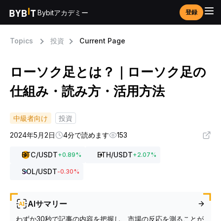
Bybitアカデミー
登録
Topics
投資
Current Page
ローソク足とは？｜ローソク足の
仕組み・読み方・活用方法
中級者向け
投資
2024年5月2日
4分で読めます
153
BTC
/USDT
ETH
/USDT
+
0.89
%
+
2.07
%
SOL
/USDT
-0.30
%
AIサマリー
わずか30秒で記事の内容を把握し、市場の反応を測ることが