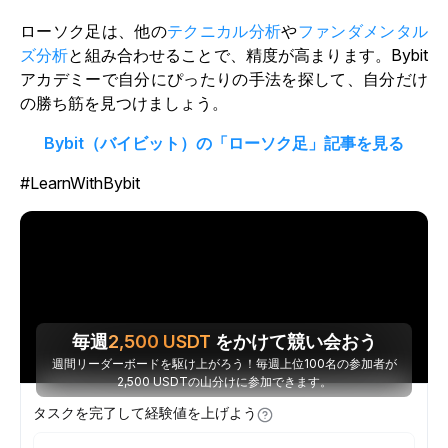
ローソク足は、他の
テクニカル分析
や
ファンダメンタル
ズ分析
と組み合わせることで、精度が高まります。Bybit
アカデミーで自分にぴったりの手法を探して、自分だけ
の勝ち筋を見つけましょう。
Bybit（バイビット）の「ローソク足」記事を見る
#LearnWithBybit
毎週
2,500
USDT
をかけて競い会おう
週間リーダーボードを駆け上がろう！毎週上位100名の参加者が
2,500 USDTの山分けに参加できます。
タスクを完了して経験値を上げよう