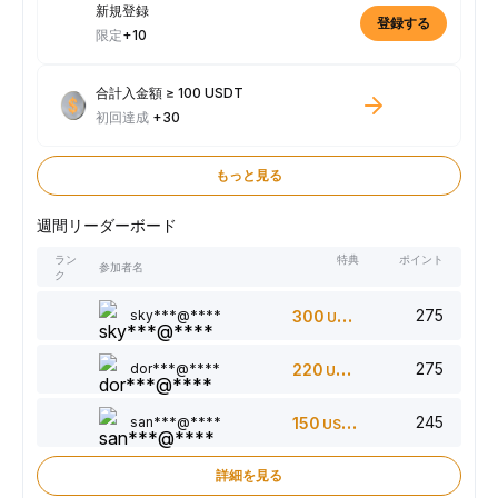
新規登録
登録する
限定
+10
合計入金額 ≥ 100 USDT
初回達成
+30
もっと見る
週間リーダーボード
ラン
特典
ポイント
参加者名
ク
275
sky***@****
300
USDT
275
dor***@****
220
USDT
245
san***@****
150
USDT
詳細を見る