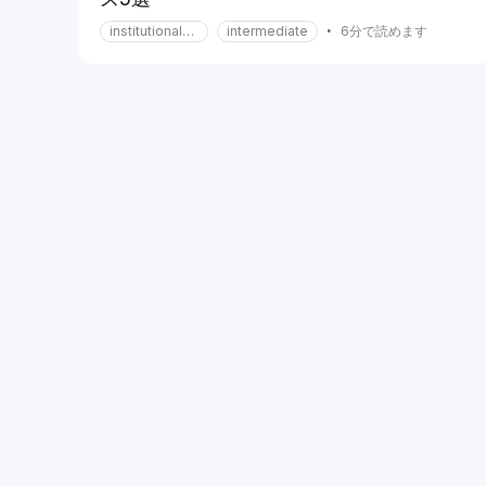
institutional-services
intermediate
•
6分で読めます