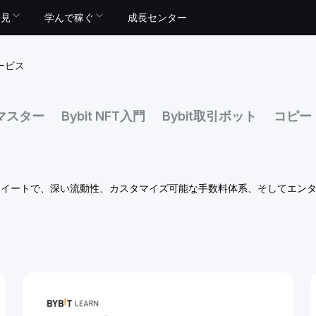
発見
学んで稼ぐ
成長センター
ービス
引マスター
Bybit NFT入門
Bybit取引ボット
コピー
向けスイートで、深い流動性、カスタマイズ可能な手数料体系、そしてエ