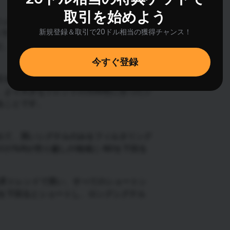
取引を始めよう
上回った時点で購入できます。買い過ぎた状
新規登録＆取引で20ドル相当の獲得チャンス！
を下回るまで売りを待つことができます。
と、売りシグナルを表す赤色の縦線で示さ
今すぐ登録
引をフィルタリングすることで、別のレイ
、より大きなトレンドの方向性に沿ったシ
ることです。
れて、買いシグナルのみをフィルタリング
の%Rが売り越しの地域に-80を下回る
上昇トレンドで買い、すべてのショートシ
0を下回るとショートし、ロングシグナル