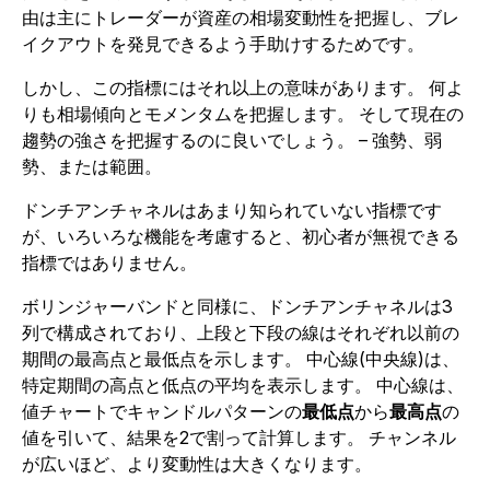
由は主にトレーダーが資産の相場変動性を把握し、ブレ
イクアウトを発見できるよう手助けするためです。
しかし、この指標にはそれ以上の意味があります。 何よ
りも相場傾向とモメンタムを把握します。 そして現在の
趨勢の強さを把握するのに良いでしょう。 – 強勢、弱
勢、または範囲。
ドンチアンチャネルはあまり知られていない指標です
が、いろいろな機能を考慮すると、初心者が無視できる
指標ではありません。
ボリンジャーバンドと同様に、ドンチアンチャネルは3
列で構成されており、上段と下段の線はそれぞれ以前の
期間の最高点と最低点を示します。 中心線(中央線)は、
特定期間の高点と低点の平均を表示します。 中心線は、
値チャートでキャンドルパターンの
最低点
から
最高点
の
値を引いて、結果を2で割って計算します。 チャンネル
が広いほど、より変動性は大きくなります。