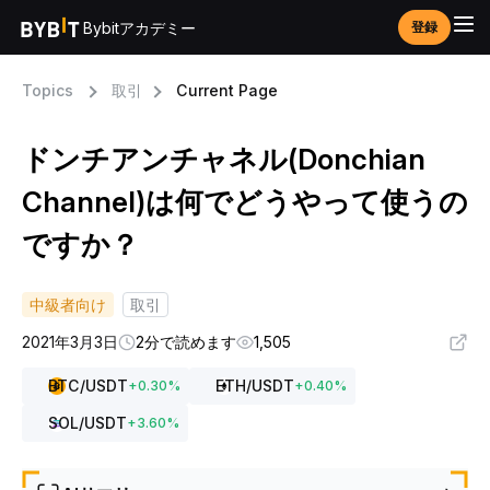
Bybitアカデミー
登録
Topics
取引
Current Page
ドンチアンチャネル(Donchian
Channel)は何でどうやって使うの
ですか？
中級者向け
取引
2021年3月3日
2分で読めます
1,505
BTC
/USDT
ETH
/USDT
+
0.30
%
+
0.40
%
SOL
/USDT
+
3.60
%