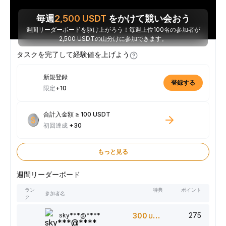
毎週
2,500
USDT
をかけて競い会おう
週間リーダーボードを駆け上がろう！毎週上位100名の参加者が
2,500 USDTの山分けに参加できます。
タスクを完了して経験値を上げよう
新規登録
登録する
限定
+10
合計入金額 ≥ 100 USDT
初回達成
+30
もっと見る
週間リーダーボード
ラン
特典
ポイント
参加者名
ク
275
sky***@****
300
USDT