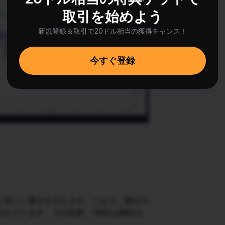
取引を始めよう
新規登録＆取引で20ドル相当の獲得チャンス！
今すぐ登録
に等しい重みを与えます。つまり、最近の
されています。その結果、SMAは劇的な