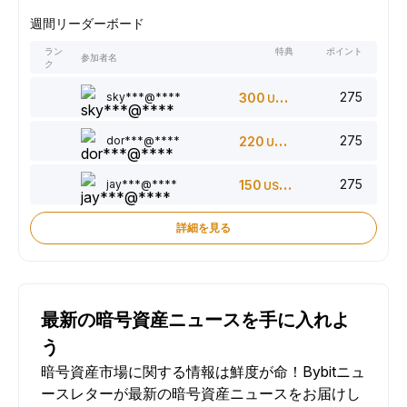
週間リーダーボード
ラン
特典
ポイント
参加者名
ク
275
sky***@****
300
USDT
275
dor***@****
220
USDT
275
jay***@****
150
USDT
詳細を見る
最新の暗号資産ニュースを手に入れよ
う
暗号資産市場に関する情報は鮮度が命！Bybitニュ
ースレターが最新の暗号資産ニュースをお届けし