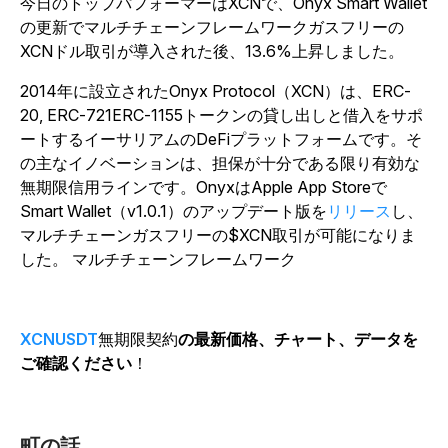
今日のトップパフォーマーはXCNで、Onyx Smart Wallet
の更新でマルチチェーンフレームワークガスフリーの
XCNドル取引が導入された後、13.6%上昇しました。
2014年に設立されたOnyx Protocol（XCN）は、ERC-
20, ERC-721ERC-1155トークンの貸し出しと借入をサポ
ートするイーサリアムのDeFiプラットフォームです。そ
の主なイノベーションは、担保が十分である限り有効な
無期限信用ラインです。OnyxはApple App Storeで
Smart Wallet（v1.0.1）のアップデート版を
リリース
し、
マルチチェーンガスフリーの$XCN取引が可能になりま
した。 マルチチェーンフレームワーク
XCNUSDT
無期限契約
の最新価格、チャート、データを
ご確認ください
！
町の話