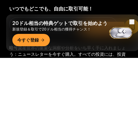
いつでもどこでも、自由に取引可能！
20ドル相当の特典ゲットで取引を始めよう
Download Bybit App
Bybitアプリで読む
新規登録＆取引で20ドル相当の獲得チャンス！
今すぐ登録
暗号資産世界の重要な洞察や分析をいち早く手に入れましょ
う：ニュースレターを今すぐ購入。
すべての投資には、投資
した全額を失うリスクなど、リスクが伴います。そのような
詳細サマリー
活動はすべての人に適しているとは限りません。
購読
フォローする