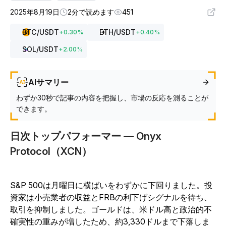
2025年8月19日
2分で読めます
451
BTC
/USDT
ETH
/USDT
+
0.30
%
+
0.40
%
SOL
/USDT
+
2.00
%
AIサマリー
わずか30秒で記事の内容を把握し、市場の反応を測ることが
できます。
日次トップパフォーマー — Onyx
Protocol（XCN）
S&P 500は月曜日に横ばいをわずかに下回りました。投
資家は小売業者の収益とFRBの利下げシグナルを待ち、
取引を抑制しました。ゴールドは、米ドル高と政治的不
確実性の重みが増したため、約3,330ドルまで下落しま