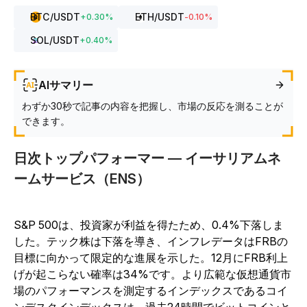
BTC
/USDT
ETH
/USDT
+
0.30
%
-0.10
%
SOL
/USDT
+
0.40
%
AIサマリー
わずか30秒で記事の内容を把握し、市場の反応を測ることが
できます。
日次トップパフォーマー — イーサリアムネ
ームサービス（ENS）
S&P 500は、投資家が利益を得たため、0.4%下落しま
した。テック株は下落を導き、インフレデータはFRBの
目標に向かって限定的な進展を示した。12月にFRB利上
げが起こらない確率は34%です。より広範な仮想通貨市
場のパフォーマンスを測定するインデックスであるコイ