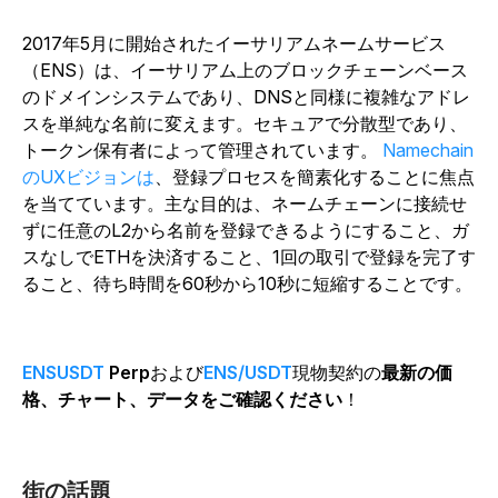
2017年5月に開始されたイーサリアムネームサービス
（ENS）は、イーサリアム上のブロックチェーンベース
のドメインシステムであり、DNSと同様に複雑なアドレ
スを単純な名前に変えます。セキュアで分散型であり、
トークン保有者によって管理されています。
Namechain
のUXビジョンは
、登録プロセスを簡素化することに焦点
を当てています。主な目的は、ネームチェーンに接続せ
ずに任意のL2から名前を登録できるようにすること、ガ
スなしでETHを決済すること、1回の取引で登録を完了す
ること、待ち時間を60秒から10秒に短縮することです。
ENSUSDT
Perp
および
ENS/USDT
現物契約の
最新の価
格、チャート、データをご確認ください
！
街の話題