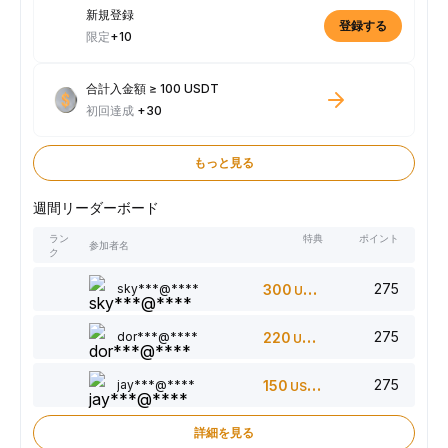
新規登録
登録する
限定
+10
合計入金額 ≥ 100 USDT
初回達成
+30
もっと見る
週間リーダーボード
ラン
特典
ポイント
参加者名
ク
275
sky***@****
300
USDT
275
dor***@****
220
USDT
275
jay***@****
150
USDT
詳細を見る