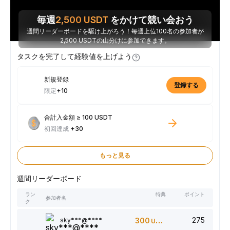
毎週
2,500
USDT
をかけて競い会おう
週間リーダーボードを駆け上がろう！毎週上位100名の参加者が
2,500 USDTの山分けに参加できます。
タスクを完了して経験値を上げよう
新規登録
登録する
限定
+10
合計入金額 ≥ 100 USDT
初回達成
+30
もっと見る
週間リーダーボード
ラン
特典
ポイント
参加者名
ク
275
sky***@****
300
USDT