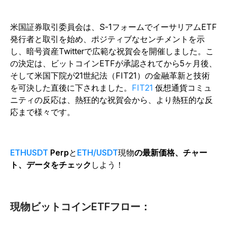
米国証券取引委員会は、S-1フォームでイーサリアムETF
発行者と取引を始め、ポジティブなセンチメントを示
し、暗号資産Twitterで広範な祝賀会を開催しました。こ
の決定は、ビットコインETFが承認されてから5ヶ月後、
そして米国下院が21世紀法（FIT21）の金融革新と技術
を可決した直後に下されました。
FIT21
仮想通貨コミュ
ニティの反応は、熱狂的な祝賀会から、より熱狂的な反
応まで様々です。
ETHUSDT
Perp
と
ETH/USDT
現物
の最新価格、チャー
ト、データをチェック
しよう！
現物ビットコインETFフロー：