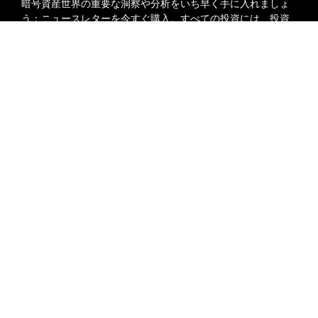
暗号資産世界の重要な洞察や分析をいち早く手に入れましょ
う：ニュースレターを今すぐ購入。
すべての投資には、投資
した全額を失うリスクなど、リスクが伴います。そのような
詳細サマリー
活動はすべての人に適しているとは限りません。
20ドル相当の特典ゲットで取引を始めよう
新規登録＆取引で20ドル相当の獲得チャンス！
購読
今すぐ登録
フォローする
© 2018-2026 Bybit.com. All rights reserved.