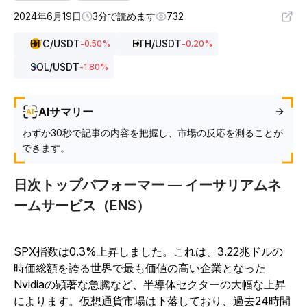
2024年6月19日
3分で読めます
732
BTC
/USDT
ETH
/USDT
-0.50
%
-0.20
%
SOL
/USDT
-1.80
%
AIサマリー
わずか30秒で記事の内容を把握し、市場の反応を測ることが
できます。
日次トップパフォーマー — イーサリアムネ
ームサービス（ENS）
SPX指数は0.3%上昇しました。これは、3.22兆ドルの
時価総額を誇る世界で最も価値の高い企業となった
Nvidiaの顕著な急騰など、半導体セクターの大幅な上昇
によります。仮想通貨市場は下落しており、過去24時間