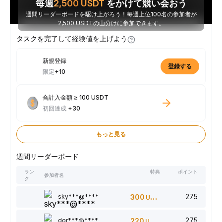
毎週
2,500
USDT
をかけて競い会おう
週間リーダーボードを駆け上がろう！毎週上位100名の参加者が
2,500 USDTの山分けに参加できます。
タスクを完了して経験値を上げよう
新規登録
登録する
限定
+10
合計入金額 ≥ 100 USDT
初回達成
+30
もっと見る
週間リーダーボード
ラン
特典
ポイント
参加者名
ク
275
sky***@****
300
USDT
275
dor***@****
220
USDT