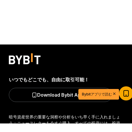
いつでもどこでも、自由に取引可能！
20ドル相当の特典ゲットで取引を始めよう
Download Bybit App
Bybitアプリで読む
新規登録＆取引で20ドル相当の獲得チャンス！
今すぐ登録
暗号資産世界の重要な洞察や分析をいち早く手に入れましょ
う：ニュースレターを今すぐ購入。
すべての投資には、投資
した全額を失うリスクなど、リスクが伴います。そのような
詳細サマリー