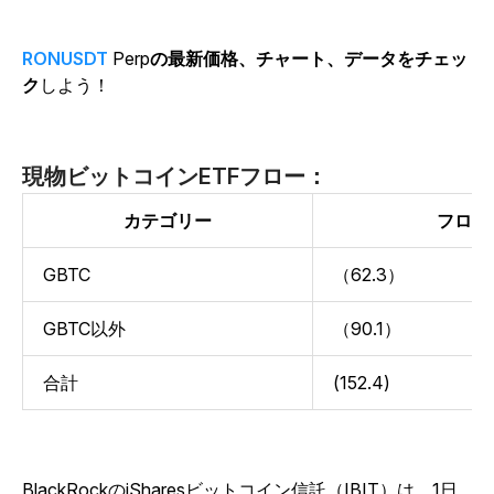
RONUSDT
Perp
の最新価格、チャート、データをチェッ
ク
しよう！
現物ビットコインETFフロー：
カテゴリー
フロー
GBTC
（62.3）
GBTC以外
（90.1）
合計
(152.4)
BlackRockのiSharesビットコイン信託（IBIT）は、1日